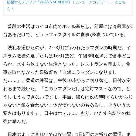
応援するメディア「W-ANS ACADEMY（ワンス・アカデミー）」はこち
ら！
普段の生活はカイロ市内でホテル暮らし。部屋には冷蔵庫が1
台あるだけで、ビュッフェスタイルの食事が3食ついている。
洗礼を浴びたのが、2～3月に行われたラマダンの時期だ。イ
スラム教徒の選手たちは1か月ほど、午後6時過ぎまで食事どこ
ろか、水すら飲まない生活となった。レストランも閉まり、食
事が取れなかった泉監督も「自然にラマダンになりまし
た……」。柔道の練習は、午後10時からに切り替え、日付が変
わるまで続いた。「このラマダンだけは絶対マストなので、ど
うしようもできないですよ。本当、彼らは夜の6時ぐらいからじ
ゃないと飯を食わない。体が慣れないのもあるし、そういう大
変さはあります」。日中はホテルにこもり、ひたすら語学の勉
強に励んだ。
日本のようにきれいではない畳。1日5回のお祈りの習慣。ま