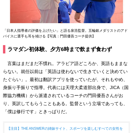
「日本人指導者の評価を上げたい」と語る泉浩監督。五輪銀メダリストのアド
バイスに選手も耳を傾ける【写真：門田優吾コーチ提供】
ラマダン初体験、夕方6時まで飲まず食わず
言葉はまだまだ不慣れ。アラビア語どころか、英語もままな
らない。就任以前は「英語は使わないで生きていくと決めてい
たぐらい」。最初は翻訳アプリを使っていたが、それもやめ、
身振り手振りで指導。代表には天理大柔道部出身で、JICA（国
際協力機構）から派遣されているコーチの門田優吾さんがお
り、英訳してもらうこともある。監督という立場であっても、
「僕は修行です」ときっぱりだ。
【注目】THE ANSWERの姉妹サイト、スポーツを楽しむすべての女性を