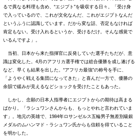
るで異なる料理も含め、“エジプト”を吸収する日々。「受け身
で入っているので、これが文化なんだ、これがエジプトなんだ
というふうに認識しています。だから変な話、否定もなければ
肯定もない。受け入れるというか、受けるだけ。そんな感覚で
いるんですよ」。
当初、日本から来た指揮官に反発していた選手たちだが、意
識は変化した。4月のアフリカ選手権では総合優勝を成し遂げる
など、早くも結果を出した。“アフリカ最強”の称号を手に、
「ようやく戦える集団になってきた」と喜んだ一方で、優勝の
余韻で緩みが見えるなどショックを受けたこともあった。
しかし、念願の日本人指導者にエジプトからの期待は高まる
ばかり。「ラシュワンさんからも、もっとやれと言われていま
す」。地元の英雄で、1984年ロサンゼルス五輪男子無差別級銀
メダルのムハンマド・ラシュワン氏からも信頼を得ていること
を明かした。