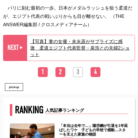
パリに刻む最初の一歩。日本がメダルラッシュを狙う柔道だ
が、エジプト代表の戦いぶりからも目が離せない。 （THE
ANSWER編集部 / クロスメディアチーム）
【写真】妻の女優・末永遥がサプライズに感
NEXT
激 柔道エジプト代表監督・泉浩との夫婦2ショ
▶︎
ット
1
2
3
4
pickup
RANKING
人気記事ランキング
じた違
「本当は去年で…」陽岱鋼が引退を1年延
す」永
ばしたワケ 子どもの学校で感動…スタ
ーを支えた家族の物語