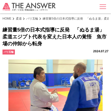
MENU
HOME
柔道
パリ五輪
練習量5倍の日本式指導に反発 「ぬるま湯」柔道
練習量5倍の日本式指導に反発 「ぬるま湯」
柔道エジプト代表を変えた日本人の覚悟 魚市
場の仲卸から転身
2024.07.27
パリ五輪