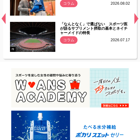
.08.01
コラム
2026.08.02
経異常
「なんとなく」で選ばない スポーツ医
づいた
が語るサプリメント摂取の基本とネイチ
ャーメイドの特長
コラム
2026.07.17
.07.21
PR