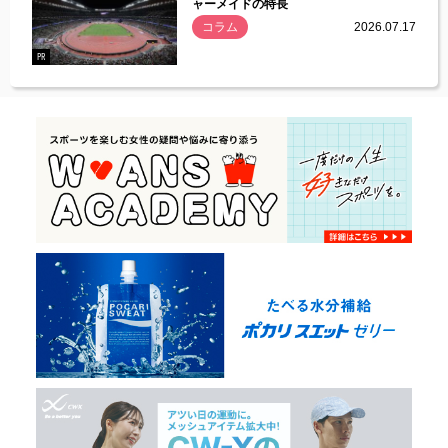
ャーメイドの特長
コラム
2026.07.17
.07.21
PR