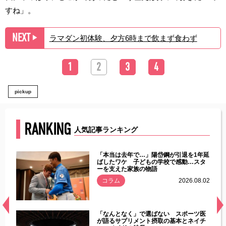
すね」。
NEXT
ラマダン初体験、夕方6時まで飲まず食わず
▶︎
1
2
3
4
pickup
RANKING
人気記事ランキング
じた違
「本当は去年で…」陽岱鋼が引退を1年延
す」永
ばしたワケ 子どもの学校で感動…スタ
ーを支えた家族の物語
.08.01
コラム
2026.08.02
経異常
「なんとなく」で選ばない スポーツ医
づいた
が語るサプリメント摂取の基本とネイチ