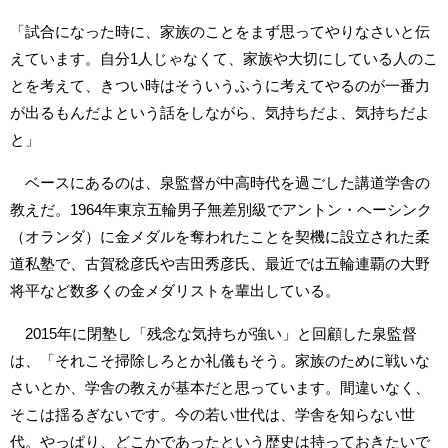
「試合になった時に、家族のことをまず思ってやりなさいと伝
えています。自分1人じゃなくて、家族や大切にしている人のこ
とを考えて、きつい時はそういうふうに考えてやるのが一番力
が出るもんだよという話をしながら、気持ちだよ、気持ちだよ
と」
ベースにあるのは、泉監督が中高時代を過ごした講道学舎の
教えだ。1964年東京五輪男子無差別級でアントン・ヘーシンク
（オランダ）に金メダルを奪われたことを契機に設立された柔
道私塾で、古賀稔彦氏や吉田秀彦氏、最近では五輪連覇の大野
将平など数多くの金メダリストを輩出している。
2015年に閉塾し「残念な気持ちが強い」と回顧した泉監督
は、「それこそ掃除しろとか礼儀もそう。家族のために戦いな
さいとか、学舎の教えが基本だと思っています。間違いなく、
そこは揺るぎないです。今の若い世代は、学舎を知らない世
代。やっぱり、どこかであったという歴史は持っておきたいで