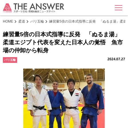
MENU
HOME
柔道
パリ五輪
練習量5倍の日本式指導に反発 「ぬるま湯」柔道
練習量5倍の日本式指導に反発 「ぬるま湯」
柔道エジプト代表を変えた日本人の覚悟 魚市
場の仲卸から転身
2024.07.27
パリ五輪