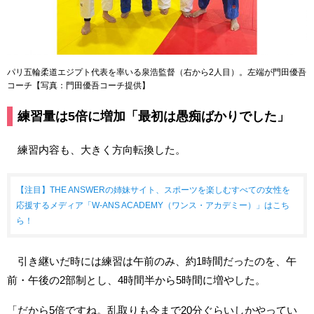
パリ五輪柔道エジプト代表を率いる泉浩監督（右から2人目）。左端が門田優吾
コーチ【写真：門田優吾コーチ提供】
練習量は5倍に増加「最初は愚痴ばかりでした」
練習内容も、大きく方向転換した。
【注目】THE ANSWERの姉妹サイト、スポーツを楽しむすべての女性を
応援するメディア「W-ANS ACADEMY（ワンス・アカデミー）」はこち
ら！
引き継いだ時には練習は午前のみ、約1時間だったのを、午
前・午後の2部制とし、4時間半から5時間に増やした。
「だから5倍ですね。乱取りも今まで20分ぐらいしかやってい