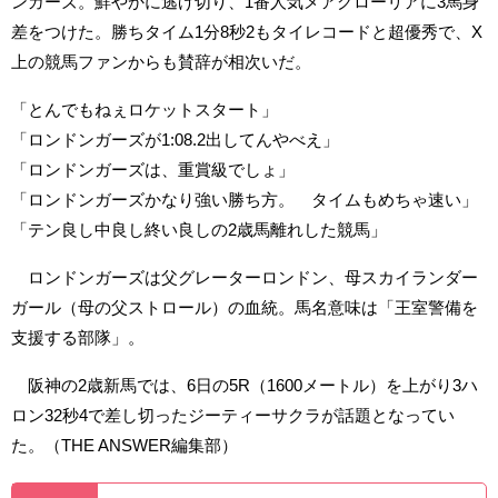
ンガーズ。鮮やかに逃げ切り、1番人気メアグローリアに3馬身
差をつけた。勝ちタイム1分8秒2もタイレコードと超優秀で、X
上の競馬ファンからも賛辞が相次いだ。
「とんでもねぇロケットスタート」
「ロンドンガーズが1:08.2出してんやべえ」
「ロンドンガーズは、重賞級でしょ」
「ロンドンガーズかなり強い勝ち方。 タイムもめちゃ速い」
「テン良し中良し終い良しの2歳馬離れした競馬」
ロンドンガーズは父グレーターロンドン、母スカイランダー
ガール（母の父ストロール）の血統。馬名意味は「王室警備を
支援する部隊」。
阪神の2歳新馬では、6日の5R（1600メートル）を上がり3ハ
ロン32秒4で差し切ったジーティーサクラが話題となってい
た。（THE ANSWER編集部）