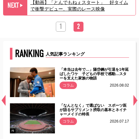
【動画】「とんでもねぇスタート」 好タイム
NEXT
▶︎
で衝撃デビュー、実際のレース映像
1
2
RANKING
人気記事ランキング
じた違
「本当は去年で…」陽岱鋼が引退を1年延
す」永
ばしたワケ 子どもの学校で感動…スタ
ーを支えた家族の物語
.08.01
コラム
2026.08.02
経異常
「なんとなく」で選ばない スポーツ医
づいた
が語るサプリメント摂取の基本とネイチ
ャーメイドの特長
コラム
2026.07.17
.07.21
PR