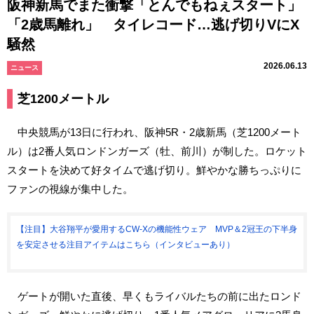
阪神新馬でまた衝撃「とんでもねぇスタート」
「2歳馬離れ」 タイレコード…逃げ切りVにX
騒然
2026.06.13
ニュース
芝1200メートル
中央競馬が13日に行われ、阪神5R・2歳新馬（芝1200メート
ル）は2番人気ロンドンガーズ（牡、前川）が制した。ロケット
スタートを決めて好タイムで逃げ切り。鮮やかな勝ちっぷりに
ファンの視線が集中した。
【注目】大谷翔平が愛用するCW-Xの機能性ウェア MVP＆2冠王の下半身
を安定させる注目アイテムはこちら（インタビューあり）
ゲートが開いた直後、早くもライバルたちの前に出たロンド