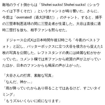
敵地のライト側からは「Shohei sucks! Shohei sucks!（ショウ
ヘイは下手くそだ）」というチャントが鳴り響いた。さらに、
今度は「overrated!（過大評価だ）」のチャント。すると、捕手
の三塁牽制悪送球の間に三塁走者が生還した。大谷は直後に適
時二塁打を放ち、相手ファンを黙らせた。
ドジャース公式Xは日本時間午後12時ごろ「今夜のベストフ
ォト」と記し、バッターボックスに立つ大谷を後方から捉えた1
枚の写真を公開した。レフトスタンドの奥には綺麗な虹がかか
っていた。コメント欄では米ファンから絶賛の声が上がってい
たほか、日本のファンからも喝采の声が上がった。
「大谷さんの打席、素敵な写真」
「なんだ、神か…」
「雨が降っていたからあり得ることではあるけど、すごいタイ
ミング」
「もうズルいくらいに絵になります」