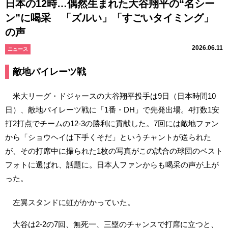
日本の12時…偶然生まれた大谷翔平の“名シー
ン”に喝采 「ズルい」「すごいタイミング」
の声
2026.06.11
ニュース
敵地パイレーツ戦
米大リーグ・ドジャースの大谷翔平投手は9日（日本時間10
日）、敵地パイレーツ戦に「1番・DH」で先発出場。4打数1安
打2打点でチームの12-3の勝利に貢献した。7回には敵地ファン
から「ショウヘイは下手くそだ」というチャントが送られた
が、その打席中に撮られた1枚の写真がこの試合の球団のベスト
フォトに選ばれ、話題に。日本人ファンからも喝采の声が上が
った。
左翼スタンドに虹がかかっていた。
大谷は2-2の7回、無死一、三塁のチャンスで打席に立つと、