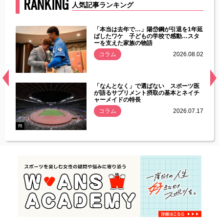
RANKING
人気記事ランキング
じた違
「本当は去年で…」陽岱鋼が引退を1年延
す」永
ばしたワケ 子どもの学校で感動…スタ
ーを支えた家族の物語
.08.01
コラム
2026.08.02
経異常
「なんとなく」で選ばない スポーツ医
づいた
が語るサプリメント摂取の基本とネイチ
ャーメイドの特長
コラム
2026.07.17
.07.21
PR