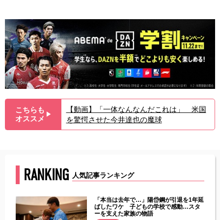
【動画】「一体なんなんだこれは」 米国
こちらも
▶︎
オススメ
を驚愕させた今井達也の魔球
RANKING
人気記事ランキング
じた違
「本当は去年で…」陽岱鋼が引退を1年延
す」永
ばしたワケ 子どもの学校で感動…スタ
ーを支えた家族の物語