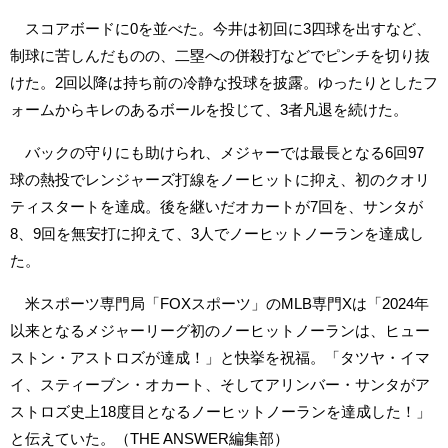
スコアボードに0を並べた。今井は初回に3四球を出すなど、
制球に苦しんだものの、二塁への併殺打などでピンチを切り抜
けた。2回以降は持ち前の冷静な投球を披露。ゆったりとしたフ
ォームからキレのあるボールを投じて、3者凡退を続けた。
バックの守りにも助けられ、メジャーでは最長となる6回97
球の熱投でレンジャーズ打線をノーヒットに抑え、初のクオリ
ティスタートを達成。後を継いだオカートが7回を、サンタが
8、9回を無安打に抑えて、3人でノーヒットノーランを達成し
た。
米スポーツ専門局「FOXスポーツ」のMLB専門Xは「2024年
以来となるメジャーリーグ初のノーヒットノーランは、ヒュー
ストン・アストロズが達成！」と快挙を祝福。「タツヤ・イマ
イ、スティーブン・オカート、そしてアリンバー・サンタがア
ストロズ史上18度目となるノーヒットノーランを達成した！」
と伝えていた。（THE ANSWER編集部）