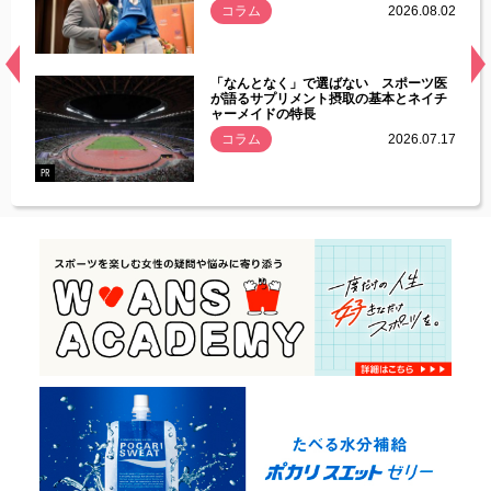
.08.01
コラム
2026.08.02
経異常
「なんとなく」で選ばない スポーツ医
づいた
が語るサプリメント摂取の基本とネイチ
ャーメイドの特長
コラム
2026.07.17
.07.21
PR