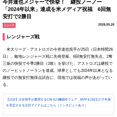
今井達也メジャーで快挙！ 継投ノーノー
「2024年以来」達成を米メディア祝福 6回無
安打で2勝目
2026.05.26
ニュース
レンジャーズ戦
米大リーグ・アストロズの今井達也投手が25日（日本時間26
日）、敵地レンジャース戦に先発登板。6回無安打無失点、2奪
三振の快投で今季2勝目（2敗）を挙げた。アストロズは継投で
のノーヒットノーランを達成。球界としても2024年以来となる
継投での無安打無得点試合に、現地では祝福の声があがってい
る。
【注目】大谷翔平が愛用するCW-Xの機能性ウェア MVP＆2冠王の下半身
を安定させる注目アイテムはこちら（インタビューあり）