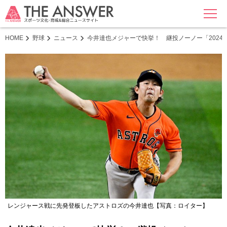
MENU
HOME
野球
ニュース
今井達也メジャーで快挙！ 継投ノーノー「2024
レンジャース戦に先発登板したアストロズの今井達也【写真：ロイター】