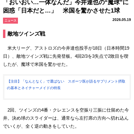
「おいおい…一体なんだ」今井達也の“魔球”に
困惑「日本だと…」 米国を驚かさせた1球
2026.05.19
ニュース
敵地ツインズ戦
米大リーグ、アストロズの今井達也投手が18日（日本時間19
日）、敵地ツインズ戦に先発登板。4回2/3を3失点で2敗目を喫
したが、魔球で米国を驚かせた。
【注目】「なんとなく」で選ばない スポーツ医が語るサプリメント摂取
の基本とネイチャーメイドの特長
2回、ツインズの4番・クレエンスを空振り三振に仕留めた今
井。決め球のスライダーは、通常なら左打席の方向へ切れ込ん
でいくが、全く逆の動きをしていた。