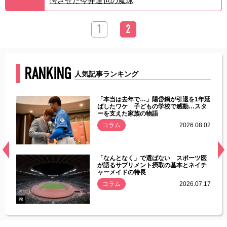
愕させた今井達也の魔球
1
2
RANKING
人気記事ランキング
じた違
「本当は去年で…」陽岱鋼が引退を1年延
す」永
ばしたワケ 子どもの学校で感動…スタ
ーを支えた家族の物語
.08.01
コラム
2026.08.02
経異常
「なんとなく」で選ばない スポーツ医
づいた
が語るサプリメント摂取の基本とネイチ
ャーメイドの特長
コラム
2026.07.17
.07.21
PR