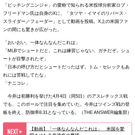
「ピッチングニンジャ」の愛称で知られる米投球分析家ロブ・
フリードマン氏は自身のXに、「タツヤ・イマイのリバース・
スライダー／フェーダー」として動画を投稿。X上の米国ファ
ンの間にも驚きが広がった。
「おいおい、一体なんなんだこれは」
「MLBでシュートだと。これは練習じゃない、ガチだぞ。シュ
ートが目撃されたぞ」
「日本の呼び方だとシュートだったはず。トム・セレックもあ
れには苦戦してたな」
「ナニコレ」
今井は初勝利を挙げた4月4日（同5日）のアスレチックス戦
でも、このボールで注目を集めていた。今井はツインズ戦の登
板を終え、防御率8.31となっている。（THE ANSWER編集部）
【動画】「一体なんなんだこれは」 米国を驚
NEXT
▶︎