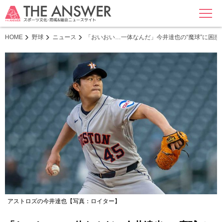
MENU
HOME
野球
ニュース
「おいおい…一体なんだ」今井達也の“魔球”に困惑
アストロズの今井達也【写真：ロイター】