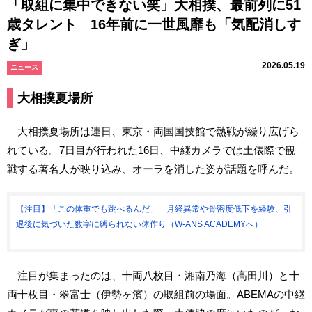
「取組に集中できない笑」大相撲、最前列に51
歳タレント 16年前に一世風靡も「気配消しす
ぎ」
2026.05.19
ニュース
大相撲夏場所
大相撲夏場所は連日、東京・両国国技館で熱戦が繰り広げら
れている。7日目が行われた16日、中継カメラでは土俵際で観
戦する著名人が映り込み、オーラを消した姿が話題を呼んだ。
【注目】「この体重でも跳べるんだ」 月経異常や骨密度低下を経験、引
退後に気づいた数字に縛られない体作り（W-ANS ACADEMYへ）
注目が集まったのは、十両八枚目・湘南乃海（高田川）と十
両十枚目・翠富士（伊勢ヶ濱）の取組前の場面。ABEMAの中継