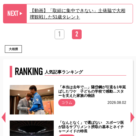
【動画】「取組に集中できない」土俵脇で大相
NEXT
▶︎
撲観戦した51歳タレント
1
2
大相撲
RANKING
人気記事ランキング
じた違
「本当は去年で…」陽岱鋼が引退を1年延
す」永
ばしたワケ 子どもの学校で感動…スタ
ーを支えた家族の物語
.08.01
コラム
2026.08.02
経異常
「なんとなく」で選ばない スポーツ医
づいた
が語るサプリメント摂取の基本とネイチ
ャーメイドの特長