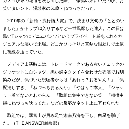
カメラが東の花道を映し出した際、土俵脇の席にいたのが、お
笑いタレント、漫談家の51歳・ねづっちだった。
2010年の「新語・流行語大賞」で、決まり文句の「ととのい
ました」がトップ10入りするなど一世風靡した達人。この日は
黒いTシャツにデニムパンツというプライベート感あふれるカ
ジュアルな装いで来場。どこかひっそりと真剣な眼差しで土俵
に視線を送っていた。
メディア出演時には、トレードマークである赤いチェックの
ジャケットに白シャツ、黒い蝶ネクタイを合わせた衣装でお馴
染みだが、気づいた視聴者からは「あれっ？おるやん！」「気
配消しすぎ」「ねづっちおるんか」「やはりご本人」「ジャケ
ット着てないとわからん」「取組に集中できない笑」「相撲中
継にねづっち映ってた」などの反応がネット上に寄せられた。
取組では、翠富士が勇み足で湘南乃海を下し、白星を挙げ
た。（THE ANSWER編集部）