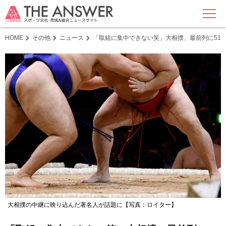
MENU
HOME
その他
ニュース
「取組に集中できない笑」大相撲、最前列に51
大相撲の中継に映り込んだ著名人が話題に【写真：ロイター】