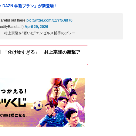
e DAZN 学割プラン」が新登場！
reful out there
pic.twitter.com/E1Yf6Jnf70
odifyBaseball)
April 29, 2026
 村上宗隆を“塞いだ”エンゼルス捕手のプレー
】「化け物すぎる」 村上宗隆の衝撃ア