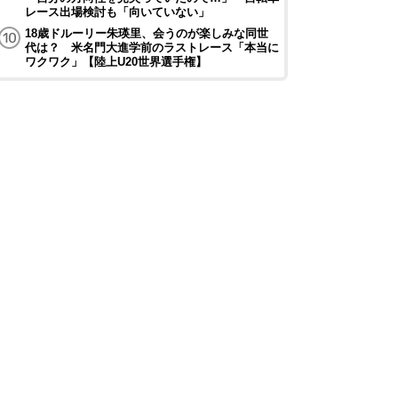
レース出場検討も「向いていない」
18歳ドルーリー朱瑛里、会うのが楽しみな同世
代は？ 米名門大進学前のラストレース「本当に
ワクワク」【陸上U20世界選手権】