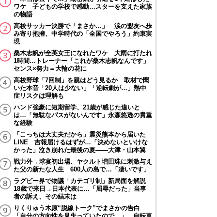
ワケ 子どもの学校で感動…スターを支えた家族
の物語
高校サッカー決勝で「まさか…」 涙の盟友へ歩
み寄り抱擁、中学時代の「全国でやろう」約束実
現
桑木志帆が全英女王になれたワケ 大雨に打たれ
1時間…トレーナー「これが桑木志帆なんです」
センス×努力＝大輪の花に
高校野球「7回制」を親はどう見るか 取材で聞
いた本音「20人は少ない」「逆転劇が…」熱中
症リスクは理解も
ハンド強豪に短期留学、21歳が感じた違いと
は…「無駄なパスがないんです」永森悠透の貴重
な経験
「こっちは大丈夫だから」震災熊本から届いた
LINE 吉報届けるはずが…「決めないといけな
かった」泣き崩れた最後の夏――大津・山本翼
戦力外→球宴初出場、ヤクルト増田珠に刺激与え
た父の新たな人生 600人の島で…「凄いです」
ラグビー界で物議「カテゴリ制」新局面を解説
18歳で来日→日本代表に…「屈辱だった」当事
者の訴え、その結末は
りくりゅう木原“脱線トーク”でまさかの告白
「自分の方向性を見失っていたので…」 自転車