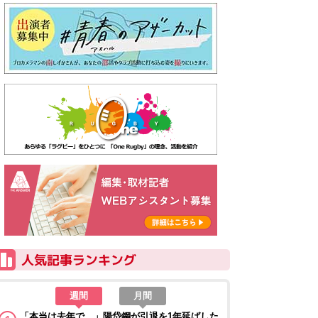
週間
月間
「本当は去年で…」陽岱鋼が引退を1年延ばした