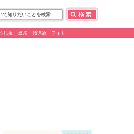
ツ応援
進路
指導論
フォト