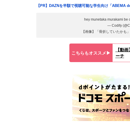
【PR】DAZNを半額で視聴可能な学生向け「ABEMA d
hey munetaka murakami be ca
— Codify (@C
【画像】「骨折していたかも」
【動画
こちらもオススメ▶︎
ーチ