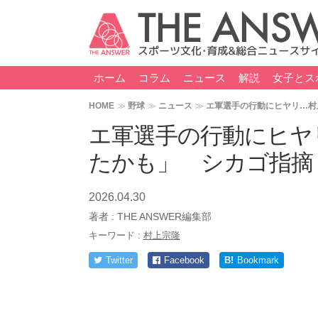
ホーム
コラム
ニュース
解説
女子とス
HOME
野球
ニュース
エ軍選手の行動にヒヤリ…村
エ軍選手の行動にヒヤ
たかも」 シカゴ指摘
2026.04.30
著者 :
THE ANSWER編集部
キーワード :
村上宗隆
Twitter
Facebook
B!
Bookmark