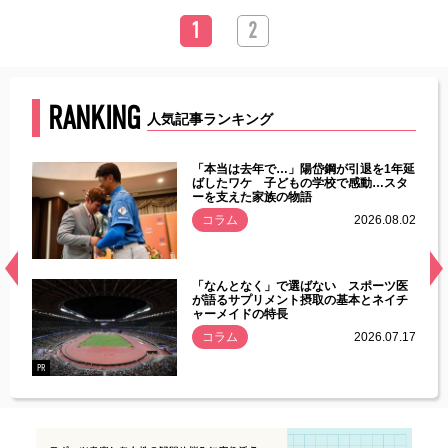
1
2
RANKING
人気記事ランキング
じた違
「本当は去年で…」陽岱鋼が引退を1年延
す」永
ばしたワケ 子どもの学校で感動…スタ
ーを支えた家族の物語
.08.01
コラム
2026.08.02
経異常
「なんとなく」で選ばない スポーツ医
づいた
が語るサプリメント摂取の基本とネイチ
ャーメイドの特長
コラム
2026.07.17
.07.21
PR