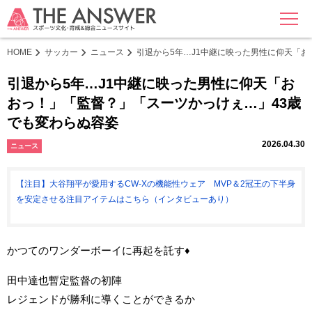
MENU
HOME
サッカー
ニュース
引退から5年…J1中継に映った男性に仰天「
引退から5年…J1中継に映った男性に仰天「お
おっ！」「監督？」「スーツかっけぇ…」43歳
でも変わらぬ容姿
2026.04.30
ニュース
【注目】大谷翔平が愛用するCW-Xの機能性ウェア MVP＆2冠王の下半身
を安定させる注目アイテムはこちら（インタビューあり）
かつてのワンダーボーイに再起を託す♦️
田中達也暫定監督の初陣
レジェンドが勝利に導くことができるか