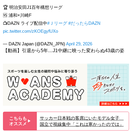
🏆 明治安田J1百年構想リーグ
🆚 浦和×川崎F
📺DAZN ライブ配信中
#Ｊリーグ
#だったらDAZN
pic.twitter.com/zKOEgyfUXo
— DAZN Japan (@DAZN_JPN)
April 29, 2026
【動画】引退から5年…J1中継に映った変わらぬ43歳の姿
サッカー日本戦の客席にいたモデル女子
こちらも
▶︎
オススメ
国立で視線集中「これは寒かったのでは」