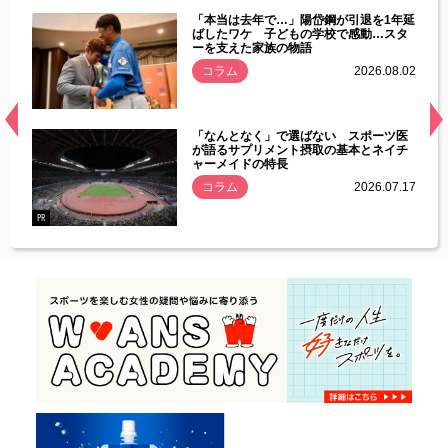
じた違
「本当は去年で…」陽岱鋼が引退を1年延
す」永
ばしたワケ 子どもの学校で感動…スタ
ーを支えた家族の物語
.08.01
コラム
2026.08.02
経異常
「なんとなく」で選ばない スポーツ医
づいた
が語るサプリメント摂取の基本とネイチ
ャーメイドの特長
コラム
2026.07.17
.07.21
PR