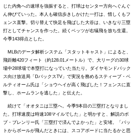
じた内角への速球を強振すると、打球はセンター方向へぐんぐ
ん伸びていった。本人も確信歩きしかけた一打は、惜しくもフ
ェンス直撃。切り替えて快足を飛ばした大谷は、いきなり三塁
打としてチャンスを作った。続くベッツが右犠飛を放ち生還。
今季143得点とした。
MLBのデータ解析システム「スタットキャスト」によると、
飛距離420フィート（約128.01メートル）で、大リーグの30球
場中28球場で本塁打になっていた当たり。ダイヤモンドバック
ス向け放送局「DバックスTV」で実況を務めるスティーブ・ベ
ルティオーム氏は「ショウヘイが高く飛ばした！フェンスに直
撃し、ホームランを逃した」と伝えた。
続けて「オオタニは三塁へ。今季9本目の三塁打となりまし
た。打球速度は時速108マイルでした」と明かすと、解説のボ
ブ・ブレンリー氏「三塁打で済んでよかった」と安堵。「バッ
トからボールが飛んだときには、スコアボードに当たるかと思