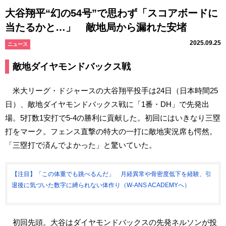
大谷翔平“幻の54号”で思わず「スコアボードに
当たるかと…」 敵地局から漏れた安堵
2025.09.25
ニュース
敵地ダイヤモンドバックス戦
米大リーグ・ドジャースの大谷翔平投手は24日（日本時間25
日）、敵地ダイヤモンドバックス戦に「1番・DH」で先発出
場。5打数1安打で5-4の勝利に貢献した。初回にはいきなり三塁
打をマーク。フェンス直撃の特大の一打に敵地実況席も愕然。
「三塁打で済んでよかった」と驚いていた。
【注目】「この体重でも跳べるんだ」 月経異常や骨密度低下を経験、引
退後に気づいた数字に縛られない体作り（W-ANS ACADEMYへ）
初回先頭。大谷はダイヤモンドバックスの先発ネルソンが投