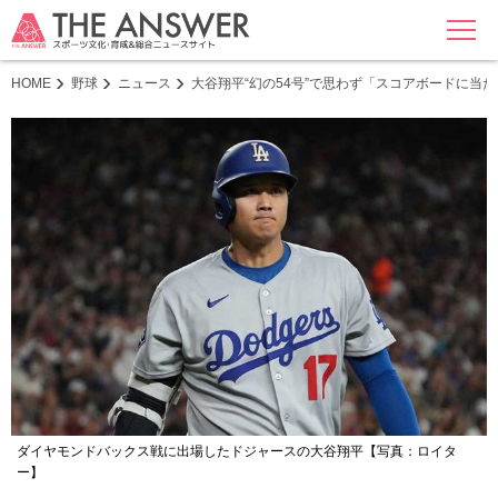
MENU
HOME
野球
ニュース
大谷翔平“幻の54号”で思わず「スコアボードに当
ダイヤモンドバックス戦に出場したドジャースの大谷翔平【写真：ロイタ
ー】