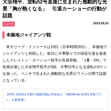
大谷翔平、逆転52号直後に生まれた感動的な光
景「胸が熱くなる」 引退カーショーの行動が
話題
2025.09.20
ニュース
本拠地ジャイアンツ戦
米大リーグ・ドジャースは19日（日本時間20日）、本拠地で
ジャイアンツと対戦した。前日に今季限りでの現役引退を発表
したクレイトン・カーショー投手が先発登板。「1番・DH」で
先発出場した大谷翔平投手が5回、今季52号となる逆転の3ラン
を放った。ベンチで生まれた感動的な光景がファンの間で話題
となっている。
【PR】DAZNを半額で視聴可能な学生向け「ABEMA de DAZN 学割プラ
ン」が新登場！