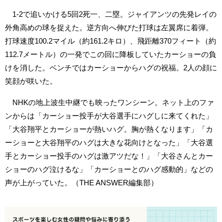
1-2で追いかける5回2死一、二塁。ジャイアンツの先発レイの
外角高めの球を捉えた。逆方向へ伸びた打球は左翼席に着弾。
打球速度100.2マイル（約161.2キロ）、飛距離370フィート（約
112.7メートル）の一発でこの回に降板していたカーショーの負
けを消した。ベンチではカーショーからハグの祝福。2人の顔に
笑顔が咲いた。
NHKの地上波生中継でも映ったワンシーン。ネット上のファ
ンからは「カーショー投手が大谷選手にハグしに来てくれた」
「大谷翔平とカーショーが熱いハグ。胸が熱くなります」「カ
ーショーと大谷翔平のハグは大きな花向けとなった」「大谷選
手とカーショー投手のハグは激アツだな！」「大谷さんとカー
ショーのハグ泣けるな」「カーショーとのハグ感動的」などの
声が上がっていた。（THE ANSWER編集部）