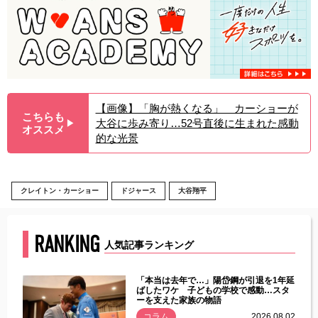
【画像】「胸が熱くなる」 カーショーが
こちらも
大谷に歩み寄り…52号直後に生まれた感動
▶︎
オススメ
的な光景
クレイトン・カーショー
ドジャース
大谷翔平
RANKING
人気記事ランキング
じた違
「本当は去年で…」陽岱鋼が引退を1年延
す」永
ばしたワケ 子どもの学校で感動…スタ
ーを支えた家族の物語
.08.01
コラム
2026.08.02