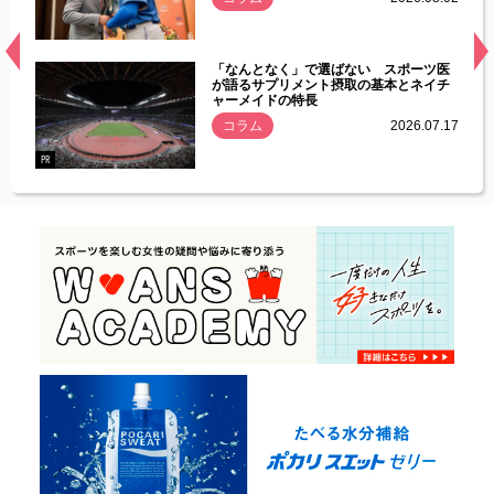
経異常
「なんとなく」で選ばない スポーツ医
づいた
が語るサプリメント摂取の基本とネイチ
ャーメイドの特長
コラム
2026.07.17
.07.21
PR