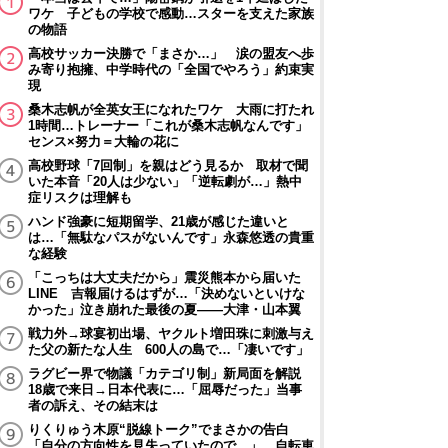
ワケ 子どもの学校で感動…スターを支えた家族
の物語
高校サッカー決勝で「まさか…」 涙の盟友へ歩
み寄り抱擁、中学時代の「全国でやろう」約束実
現
桑木志帆が全英女王になれたワケ 大雨に打たれ
1時間…トレーナー「これが桑木志帆なんです」
センス×努力＝大輪の花に
高校野球「7回制」を親はどう見るか 取材で聞
いた本音「20人は少ない」「逆転劇が…」熱中
症リスクは理解も
ハンド強豪に短期留学、21歳が感じた違いと
は…「無駄なパスがないんです」永森悠透の貴重
な経験
「こっちは大丈夫だから」震災熊本から届いた
LINE 吉報届けるはずが…「決めないといけな
かった」泣き崩れた最後の夏――大津・山本翼
戦力外→球宴初出場、ヤクルト増田珠に刺激与え
た父の新たな人生 600人の島で…「凄いです」
ラグビー界で物議「カテゴリ制」新局面を解説
18歳で来日→日本代表に…「屈辱だった」当事
者の訴え、その結末は
りくりゅう木原“脱線トーク”でまさかの告白
「自分の方向性を見失っていたので…」 自転車