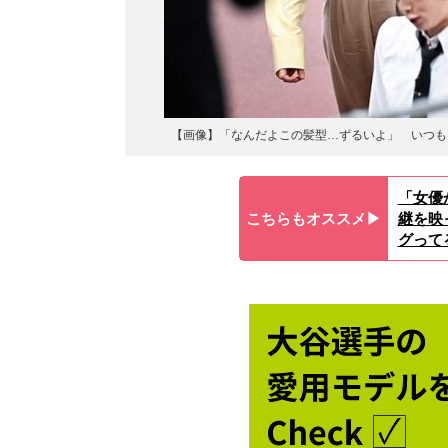
【画像】「なんだよこの髪型…ずるいよ」 いつも
「女優
こちらもオススメ▶︎
継を映
グって