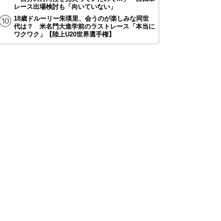
レース出場検討も「向いていない」
18歳ドルーリー朱瑛里、会うのが楽しみな同世
代は？ 米名門大進学前のラストレース「本当に
ワクワク」【陸上U20世界選手権】