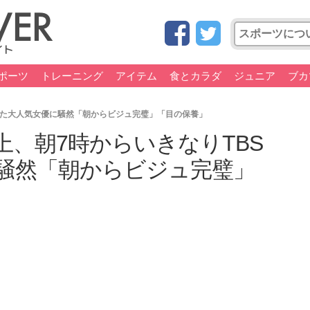
ポーツ
トレーニング
アイテム
食とカラダ
ジュニア
ブカ
った大人気女優に騒然「朝からビジュ完璧」「目の保養」
、朝7時からいきなりTBS
騒然「朝からビジュ完璧」