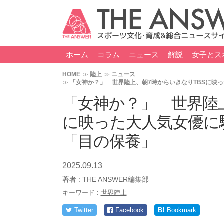
ホーム
コラム
ニュース
解説
女子とス
HOME
陸上
ニュース
「女神か？」 世界陸上、朝7時からいきなりTBSに映
「女神か？」 世界陸上
に映った大人気女優に
「目の保養」
2025.09.13
著者 :
THE ANSWER編集部
キーワード :
世界陸上
Twitter
Facebook
B!
Bookmark