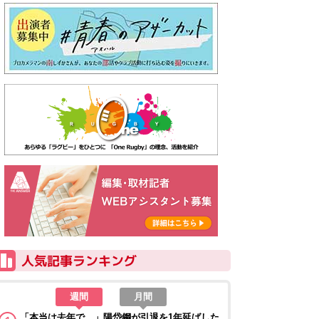
週間
月間
「本当は去年で…」陽岱鋼が引退を1年延ばした