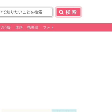
ツ応援
進路
指導論
フォト