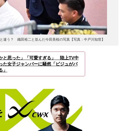
と違う？ 織田裕二と並んだ今田美桜の写真【写真：中戸川知世】
かと思った」「可愛すぎる」 陸上TV中
った女子ジャンパーに騒然「ビジュがバ
る」