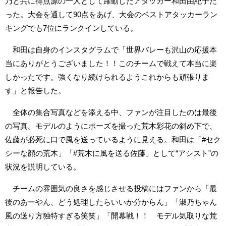
乃と共に得点源の一人として躍動したアタッカー和田由紀子だ
った。大会を通して90点をあげ、大会のベストアタッカーラン
キングでも7位にランクインしている。
和田は自身のインスタグラムで「世界バレーも沢山の応援本
当にありがとうございました！！このチームで戦えて本当に楽
しかったです。強くなり続けられるようこれからも頑張りま
す」と報告した。
全体の集合写真などを添える中、ファンが注目したのは最後
の写真。モデルのようにポーズを撮った荒木彩花の斜め下で、
佐藤が必死に口で風を送っているように見える。和田は「#セク
シーな顔の荒木」「#荒木に風を送る佐藤」として“アシスト”の
状況を説明している。
チームの雰囲気の良さを感じさせる投稿にはファンから「最
後のあーやん、どう処理したらいいか分からん」「淑乃ちゃん
風の送り方独特すぎる笑笑」「開幕戦！！ モデル気取りな荒