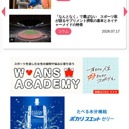
経異常
「なんとなく」で選ばない スポーツ医
づいた
が語るサプリメント摂取の基本とネイチ
ャーメイドの特長
コラム
2026.07.17
.07.21
PR