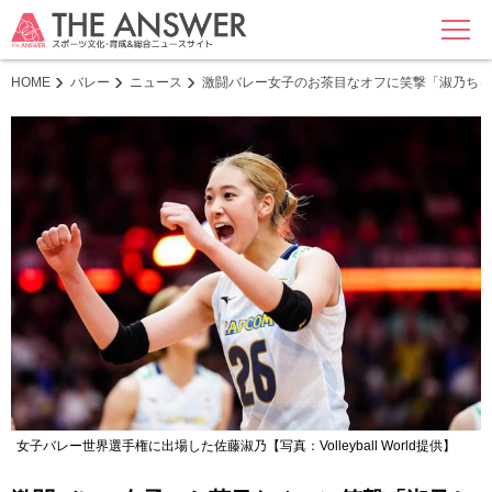
MENU
HOME
バレー
ニュース
激闘バレー女子のお茶目なオフに笑撃「淑乃ちゃん
女子バレー世界選手権に出場した佐藤淑乃【写真：Volleyball World提供】