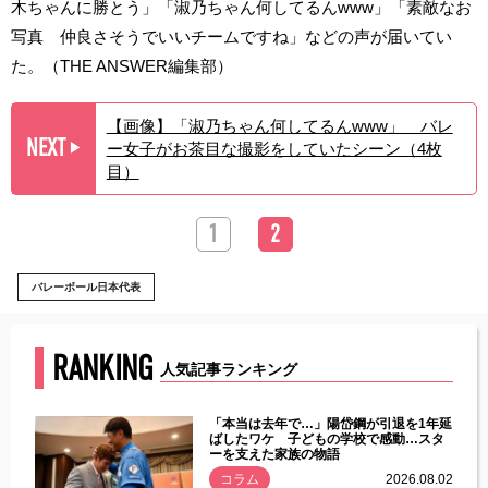
木ちゃんに勝とう」「淑乃ちゃん何してるんwww」「素敵なお
写真 仲良さそうでいいチームですね」などの声が届いてい
た。（THE ANSWER編集部）
【画像】「淑乃ちゃん何してるんwww」 バレ
NEXT
ー女子がお茶目な撮影をしていたシーン（4枚
▶︎
目）
1
2
バレーボール日本代表
RANKING
人気記事ランキング
じた違
「本当は去年で…」陽岱鋼が引退を1年延
す」永
ばしたワケ 子どもの学校で感動…スタ
ーを支えた家族の物語
.08.01
コラム
2026.08.02