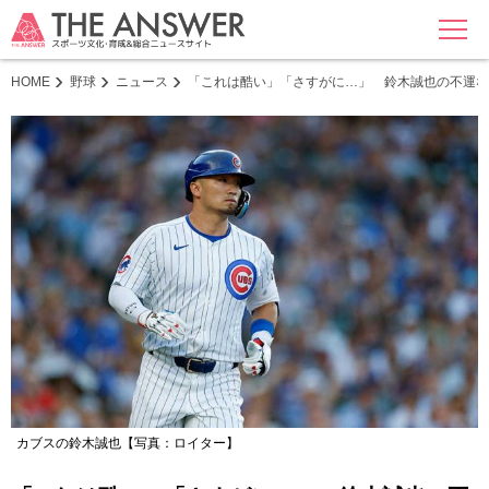
MENU
HOME
野球
ニュース
「これは酷い」「さすがに…」 鈴木誠也の不運な
カブスの鈴木誠也【写真：ロイター】