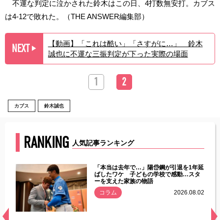
不運な判定に泣かされた鈴木はこの日、4打数無安打。カブス
は4-12で敗れた。（THE ANSWER編集部）
【動画】「これは酷い」「さすがに…」 鈴木
NEXT
▶︎
誠也に不運な三振判定が下った実際の場面
1
2
カブス
鈴木誠也
RANKING
人気記事ランキング
じた違
「本当は去年で…」陽岱鋼が引退を1年延
す」永
ばしたワケ 子どもの学校で感動…スタ
ーを支えた家族の物語
.08.01
コラム
2026.08.02