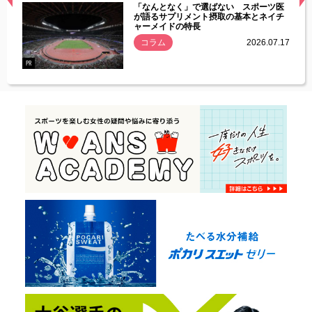
経異常
「なんとなく」で選ばない スポーツ医
づいた
が語るサプリメント摂取の基本とネイチ
ャーメイドの特長
コラム
2026.07.17
.07.21
PR