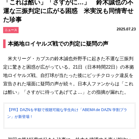
「これは酷い」「さすがに…」 鈴木誠也の不
運な三振判定に広がる困惑 米実況も同情寄せ
た珍事
2025.07.23
ニュース
本拠地ロイヤルズ戦での判定に疑問の声
米大リーグ・カブスの鈴木誠也外野手に起きた不運な三振判
定に驚きと困惑が広がっている。21日（日本時間22日）の本拠
地ロイヤルズ戦、自打球が当たった後にピッチクロック違反を
宣告された場面に疑問の声が続々。日本人ファンからは「これ
は酷い」「さすがに待ってあげてよ…」との指摘が漏れた。
【PR】DAZNを半額で視聴可能な学生向け「ABEMA de DAZN 学割プラ
ン」が新登場！