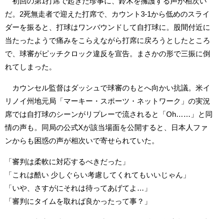
初回の第1打席で起きた珍事に、鈴木を擁護する声が相次い
だ。2死無走者で迎えた打席で、カウント3-1から低めのスライ
ダーを振ると、打球はワンバウンドして自打球に。股間付近に
当たったようで痛みをこらえながら打席に戻ろうとしたところ
で、球審がピッチクロック違反を宣告。まさかの形で三振に倒
れてしまった。
カウンセル監督はダッシュで球審のもとへ向かい抗議。米イ
リノイ州地元局「マーキー・スポーツ・ネットワーク」の実況
席では自打球のシーンがリプレーで流されると「Oh……」と同
情の声も。同局の公式Xが該当場面を公開すると、日本人ファ
ンからも困惑の声が相次いで寄せられていた。
「審判は柔軟に対応するべきだった」
「これは酷い 少しぐらい考慮してくれてもいいじゃん」
「いや、さすがにそれは待ってあげてよ…」
「審判にタイムを取れば良かったって事？」