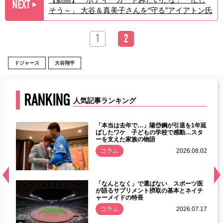
NEXT
▶︎
そう～」 大谷＆真美子さんを“守る”アイアトン氏
1
2
ドジャース
大谷翔平
RANKING
人気記事ランキング
じた違
「本当は去年で…」陽岱鋼が引退を1年延
す」永
ばしたワケ 子どもの学校で感動…スタ
ーを支えた家族の物語
.08.01
コラム
2026.08.02
経異常
「なんとなく」で選ばない スポーツ医
づいた
が語るサプリメント摂取の基本とネイチ
ャーメイドの特長
コラム
2026.07.17
.07.21