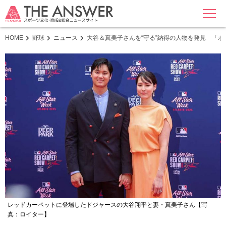
MENU
HOME
野球
ニュース
大谷＆真美子さんを“守る”納得の人物を発見 「
レッドカーペットに登場したドジャースの大谷翔平と妻・真美子さん【写
真：ロイター】