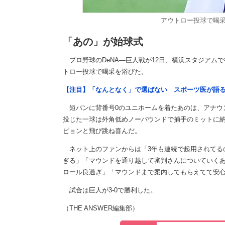
アウトロー投球で喝
「あの」が始球式
プロ野球のDeNA―巨人戦が12日、横浜スタジアム
トロー投球で喝采を浴びた。
【注目】「なんとなく」で選ばない スポーツ医が語
短パンに背番号0のユニホームを着たあのは、アナウ
投じた一球は外角低めノーバウンドで捕手のミットに
ピョンと飛び跳ね喜んだ。
ネット上のファンからは「3年も連続で起用されてる
ぎる」「マウンドを通り越して審判さんについていく
ロール良過ぎ」「マウンドまで案内してもらえてて安
試合は巨人が3-0で勝利した。
（THE ANSWER編集部）