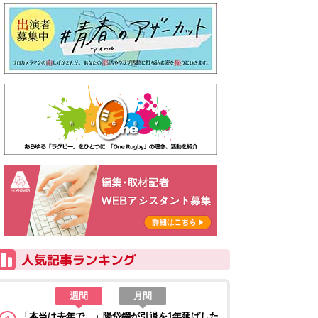
週間
月間
「本当は去年で…」陽岱鋼が引退を1年延ばした