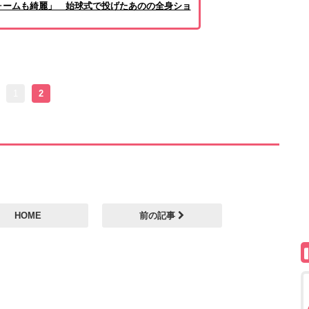
ォームも綺麗」 始球式で投げたあのの全身ショ
1
2
HOME
前の記事