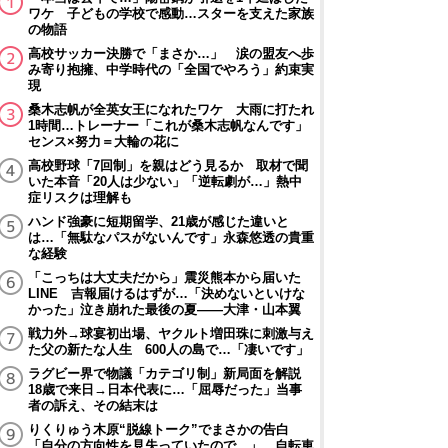
ワケ 子どもの学校で感動…スターを支えた家族
の物語
高校サッカー決勝で「まさか…」 涙の盟友へ歩
み寄り抱擁、中学時代の「全国でやろう」約束実
現
桑木志帆が全英女王になれたワケ 大雨に打たれ
1時間…トレーナー「これが桑木志帆なんです」
センス×努力＝大輪の花に
高校野球「7回制」を親はどう見るか 取材で聞
いた本音「20人は少ない」「逆転劇が…」熱中
症リスクは理解も
ハンド強豪に短期留学、21歳が感じた違いと
は…「無駄なパスがないんです」永森悠透の貴重
な経験
「こっちは大丈夫だから」震災熊本から届いた
LINE 吉報届けるはずが…「決めないといけな
かった」泣き崩れた最後の夏――大津・山本翼
戦力外→球宴初出場、ヤクルト増田珠に刺激与え
た父の新たな人生 600人の島で…「凄いです」
ラグビー界で物議「カテゴリ制」新局面を解説
18歳で来日→日本代表に…「屈辱だった」当事
者の訴え、その結末は
りくりゅう木原“脱線トーク”でまさかの告白
「自分の方向性を見失っていたので…」 自転車