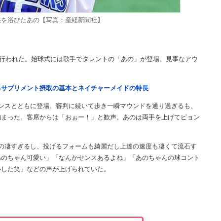
采を浴びたあの【写真：産経新聞社】
で行われた。始球式には歌手でタレントの「あの」が登場。見事なアウ
るサプリメント摂取の基本とネイチャーメイドの特長
ンスとともに登場。審判に続いて歩き一瞬マウンドを通り過ぎるも、
納まった。客席からは「おぉー！」と歓声。あのは両手を上げてピョン
の凄すぎるし、投げるフォームも綺麗だし上達の速度も凄くて流石す
あのちゃん可愛い」「なんかセンスあるよね」「あのちゃんの球コント
心した笑」などの声が上げられていた。