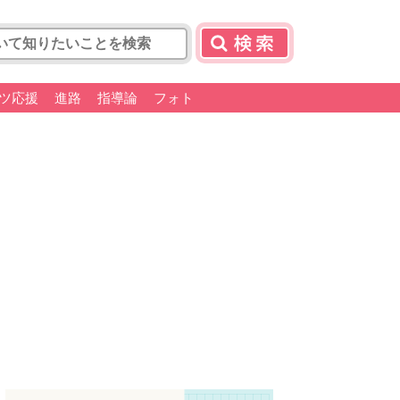
ツ応援
進路
指導論
フォト