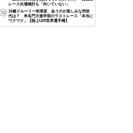
レース出場検討も「向いていない」
18歳ドルーリー朱瑛里、会うのが楽しみな同世
代は？ 米名門大進学前のラストレース「本当に
ワクワク」【陸上U20世界選手権】