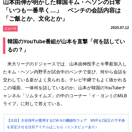
山本由伸が明かした韓国キム・ヘソンの日常
「いつも一番早く…」 ベンチの会話内容は
「ご飯とか、文化とか」
2025.07.12
ニュース
韓国のYouTube番組が山本を直撃「何を話してい
るの？」
米大リーグのドジャースでは、山本由伸投手と今季新加入し
たキム・ヘソン内野手が試合中のベンチで並び、何やら会話を
交わしている姿がよく見られる。テレビ中継でもよく抜かれる
この場面、一体何を話しているのか。山本が韓国のYouTubeチ
ャンネル「ソムタイムズ」の中のコーナー「イ・ヨンミのMLB
ライブ」に対して答えている。
【注目】大谷翔平が愛用するCW-Xの機能性ウェア MVP＆2冠王の下半身
を安定させる注目アイテムはこちら（インタビューあり）