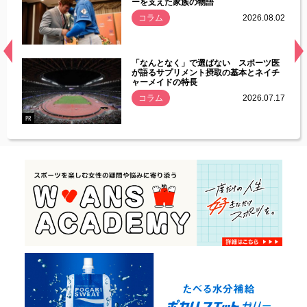
ーを支えた家族の物語
.08.01
コラム
2026.08.02
経異常
「なんとなく」で選ばない スポーツ医
づいた
が語るサプリメント摂取の基本とネイチ
ャーメイドの特長
コラム
2026.07.17
.07.21
PR