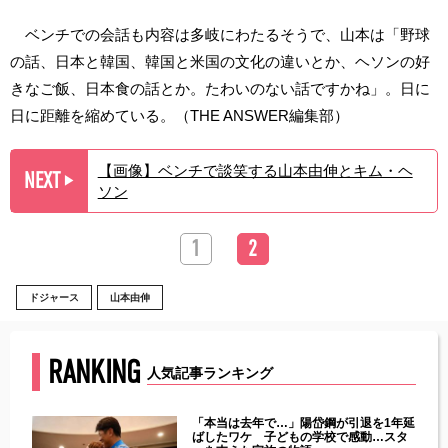
ベンチでの会話も内容は多岐にわたるそうで、山本は「野球
の話、日本と韓国、韓国と米国の文化の違いとか、ヘソンの好
きなご飯、日本食の話とか。たわいのない話ですかね」。日に
日に距離を縮めている。（THE ANSWER編集部）
【画像】ベンチで談笑する山本由伸とキム・ヘ
NEXT
▶︎
ソン
1
2
ドジャース
山本由伸
RANKING
人気記事ランキング
じた違
「本当は去年で…」陽岱鋼が引退を1年延
す」永
ばしたワケ 子どもの学校で感動…スタ