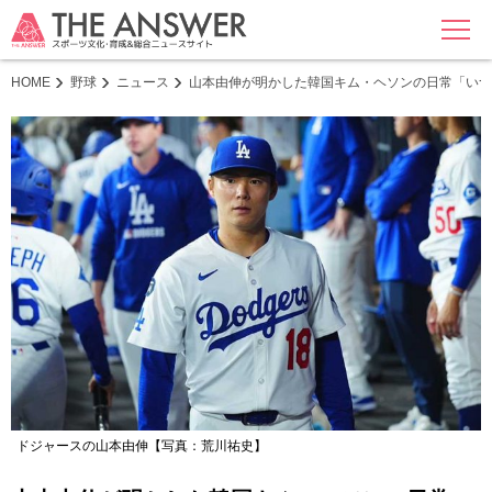
MENU
HOME
野球
ニュース
山本由伸が明かした韓国キム・ヘソンの日常「いつ
ドジャースの山本由伸【写真：荒川祐史】