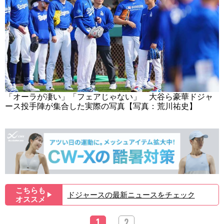
「オーラが凄い」「フェアじゃない」 大谷ら豪華ドジャ
ース投手陣が集合した実際の写真【写真：荒川祐史】
こちらも
ドジャースの最新ニュースをチェック
▶︎
オススメ
1
2