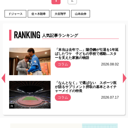
ドジャース
佐々木朗希
大谷翔平
山本由伸
RANKING
人気記事ランキング
じた違
「本当は去年で…」陽岱鋼が引退を1年延
す」永
ばしたワケ 子どもの学校で感動…スタ
ーを支えた家族の物語
.08.01
コラム
2026.08.02
経異常
「なんとなく」で選ばない スポーツ医
づいた
が語るサプリメント摂取の基本とネイチ
ャーメイドの特長
コラム
2026.07.17
.07.21
PR