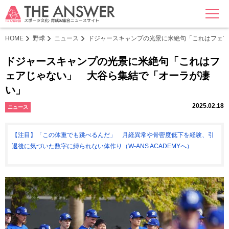
MENU
HOME
野球
ニュース
ドジャースキャンプの光景に米絶句「これはフェ
ドジャースキャンプの光景に米絶句「これはフ
ェアじゃない」 大谷ら集結で「オーラが凄
い」
2025.02.18
ニュース
【注目】「この体重でも跳べるんだ」 月経異常や骨密度低下を経験、引
退後に気づいた数字に縛られない体作り（W-ANS ACADEMYへ）