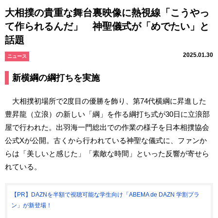
大相撲の貴重な舞台裏映像に熱視線「こうやっ
て作られるんだ」 神聖儀式が「めでたい」と
話題
2025.01.30
ニュース
新横綱の綱打ちを実施
大相撲初場所で2度目の優勝を飾り、第74代横綱に昇進した
豊昇龍（立浪）の新しい「綱」を作る綱打ち式が30日に立浪部
屋で行われた。出羽海一門総出での作業の様子を日本相撲協会
公式Xが公開。古くから行われている神聖な儀式に、ファンか
らは「美しいと感じた」「素敵な時間」といった反響が寄せら
れている。
【PR】DAZNを半額で視聴可能な学生向け「ABEMA de DAZN 学割プラ
ン」が新登場！