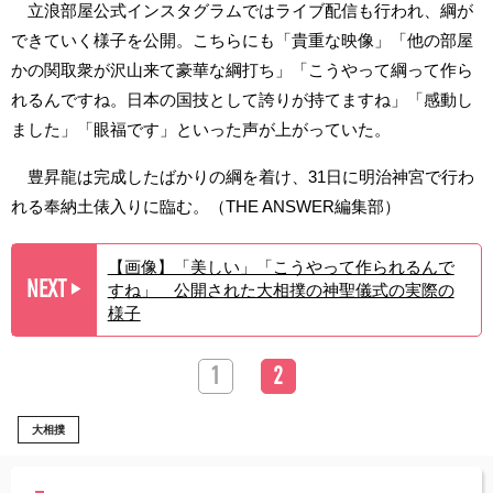
立浪部屋公式インスタグラムではライブ配信も行われ、綱が
できていく様子を公開。こちらにも「貴重な映像」「他の部屋
かの関取衆が沢山来て豪華な綱打ち」「こうやって綱って作ら
れるんですね。日本の国技として誇りが持てますね」「感動し
ました」「眼福です」といった声が上がっていた。
豊昇龍は完成したばかりの綱を着け、31日に明治神宮で行わ
れる奉納土俵入りに臨む。（THE ANSWER編集部）
【画像】「美しい」「こうやって作られるんで
NEXT
すね」 公開された大相撲の神聖儀式の実際の
▶︎
様子
1
2
大相撲