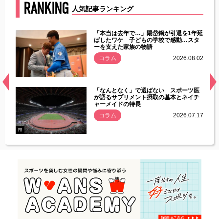
RANKING
人気記事ランキング
じた違
「本当は去年で…」陽岱鋼が引退を1年延
す」永
ばしたワケ 子どもの学校で感動…スタ
ーを支えた家族の物語
.08.01
コラム
2026.08.02
経異常
「なんとなく」で選ばない スポーツ医
づいた
が語るサプリメント摂取の基本とネイチ
ャーメイドの特長
コラム
2026.07.17
.07.21
PR