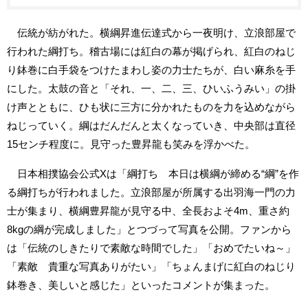
伝統が紡がれた。横綱昇進伝達式から一夜明け、立浪部屋で
行われた綱打ち。稽古場には紅白の幕が掲げられ、紅白のねじ
り鉢巻に白手袋をつけたまわし姿の力士たちが、白い麻糸を手
にした。太鼓の音と「それ、一、二、三、ひいふうみい」の掛
け声とともに、ひも状に三方に分かれたものを力を込めながら
ねじっていく。綱はだんだんと太くなっていき、中央部は直径
15センチ程度に。見守った豊昇龍も笑みを浮かべた。
日本相撲協会公式Xは「綱打ち 本日は横綱が締める“綱”を作
る綱打ちが行われました。立浪部屋が所属する出羽海一門の力
士が集まり、横綱豊昇龍が見守る中、全長およそ4m、重さ約
8kgの綱が完成しました」とつづって写真を公開。ファンから
は「伝統のしきたりで素敵な時間でした」「おめでたいね～」
「素敵 貴重な写真ありがたい」「ちょんまげに紅白のねじり
鉢巻き、美しいと感じた」といったコメントが集まった。