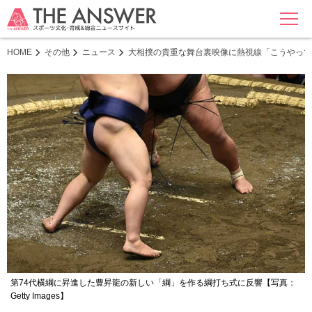
MENU
HOME
その他
ニュース
大相撲の貴重な舞台裏映像に熱視線「こうやって
第74代横綱に昇進した豊昇龍の新しい「綱」を作る綱打ち式に反響【写真：
Getty Images】