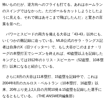
怖いものだが、逆方向へのフライも打てる。あれはホームラン
のスイングではなかった。ただボールをカットしようとしたよ
うに見える。それで彼はあそこまで飛ばしたんだ」と驚きの言
葉を並べた。
パワーとスピードの両方を備える大谷は「43-43」以外にも、
いくつかの難記録に迫っている。MLB公式のサラ・ラングス記
者は自身のX（旧ツイッター）で、もし大谷がこのままナ・リ
ーグの本塁打王でシーズンを終えれば、40盗塁以上を記録した
キングとしては1912年のトリス・スピーカー（52盗塁、10本塁
打）以来になると紹介している。
さらに8月の大谷は11本塁打、15盗塁を記録中で、これは
2004年8月のカルロス・ベルトラン（10本塁打、16盗塁）以
来、20年ぶり史上2人目の月間10発＆15盗塁を記録した選手に
なるともしている。（THE ANSWER編集部）