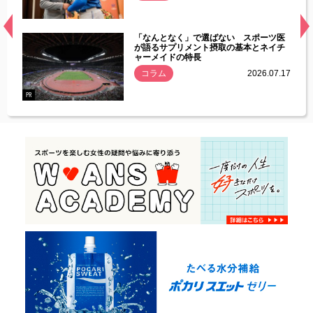
経異常
「なんとなく」で選ばない スポーツ医
づいた
が語るサプリメント摂取の基本とネイチ
ャーメイドの特長
コラム
2026.07.17
.07.21
PR