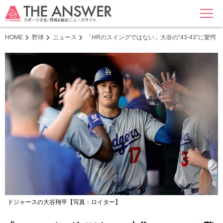
MENU
HOME
野球
ニュース
「HRのスイングではない」大谷の“43-43”に驚
ドジャースの大谷翔平【写真：ロイター】