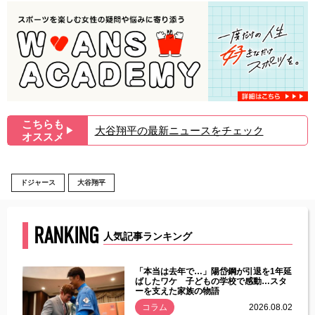
こちらも
大谷翔平の最新ニュースをチェック
▶︎
オススメ
ドジャース
大谷翔平
RANKING
人気記事ランキング
じた違
「本当は去年で…」陽岱鋼が引退を1年延
す」永
ばしたワケ 子どもの学校で感動…スタ
ーを支えた家族の物語
.08.01
コラム
2026.08.02