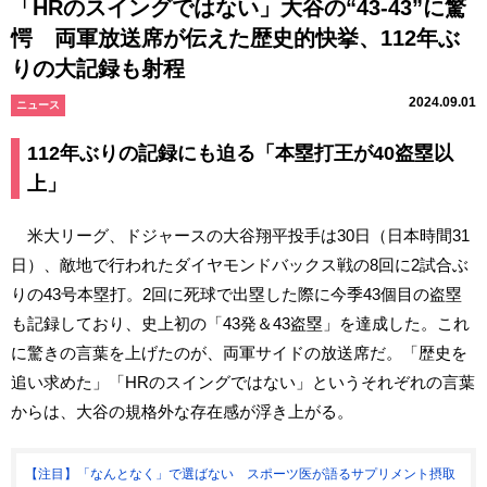
「HRのスイングではない」大谷の“43-43”に驚
愕 両軍放送席が伝えた歴史的快挙、112年ぶ
りの大記録も射程
2024.09.01
ニュース
112年ぶりの記録にも迫る「本塁打王が40盗塁以
上」
米大リーグ、ドジャースの大谷翔平投手は30日（日本時間31
日）、敵地で行われたダイヤモンドバックス戦の8回に2試合ぶ
りの43号本塁打。2回に死球で出塁した際に今季43個目の盗塁
も記録しており、史上初の「43発＆43盗塁」を達成した。これ
に驚きの言葉を上げたのが、両軍サイドの放送席だ。「歴史を
追い求めた」「HRのスイングではない」というそれぞれの言葉
からは、大谷の規格外な存在感が浮き上がる。
【注目】「なんとなく」で選ばない スポーツ医が語るサプリメント摂取