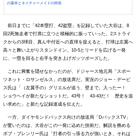
の基本とネイチャーメイドの特長
前日までに「42本塁打、42盗塁」を記録していた大谷は、8
回2死無走者で打席に立つと積極的に振っていった。2ストライ
クからの3球目、真ん中付近への直球を捉えると、打球は左翼へ
高々と舞い上がりスタンドイン。10-5とリードを広げる一発
に、一塁を回ると右手を突き上げガッツポーズした。
これに興奮を隠せなかったのが、ドジャース地元局「スポー
ツネット・ロサンゼルス」の放送席だ。実況のジョー・デービ
ス氏は「（左翼手の）グリエルが追う、壁まで。入ったー！
ショウヘイが新たなショットだ。43号！ 43-43だ！ 歴史を追
い求めた」と新たな記録達成を伝えた。
一方、ダイヤモンドバックス向けの放送局「DバックスTV」
が驚いたのは、大谷がこの一発に込めた技術だ。解説を務める
ボブ・ブレンリー氏は「打者の引っ張る力が強いとき、それは