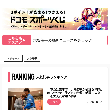
こちらも
大谷翔平の最新ニュースをチェック
▶︎
オススメ
ドジャース
大谷翔平
RANKING
人気記事ランキング
じた違
「本当は去年で…」陽岱鋼が引退を1年延
す」永
ばしたワケ 子どもの学校で感動…スタ
ーを支えた家族の物語
.08.01
コラム
2026.08.02