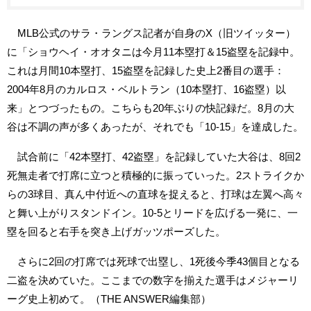
MLB公式のサラ・ラングス記者が自身のX（旧ツイッター）
に「ショウヘイ・オオタニは今月11本塁打＆15盗塁を記録中。
これは月間10本塁打、15盗塁を記録した史上2番目の選手：
2004年8月のカルロス・ベルトラン（10本塁打、16盗塁）以
来」とつづったもの。こちらも20年ぶりの快記録だ。8月の大
谷は不調の声が多くあったが、それでも「10-15」を達成した。
試合前に「42本塁打、42盗塁」を記録していた大谷は、8回2
死無走者で打席に立つと積極的に振っていった。2ストライクか
らの3球目、真ん中付近への直球を捉えると、打球は左翼へ高々
と舞い上がりスタンドイン。10-5とリードを広げる一発に、一
塁を回ると右手を突き上げガッツポーズした。
さらに2回の打席では死球で出塁し、1死後今季43個目となる
二盗を決めていた。ここまでの数字を揃えた選手はメジャーリ
ーグ史上初めて。（THE ANSWER編集部）