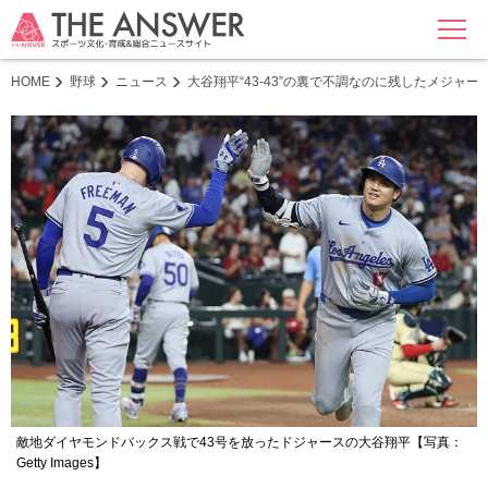
MENU
HOME
野球
ニュース
大谷翔平“43-43”の裏で不調なのに残したメジャー
敵地ダイヤモンドバックス戦で43号を放ったドジャースの大谷翔平【写真：
Getty Images】