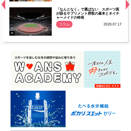
経異常
「なんとなく」で選ばない スポーツ医
づいた
が語るサプリメント摂取の基本とネイチ
ャーメイドの特長
コラム
2026.07.17
.07.21
PR