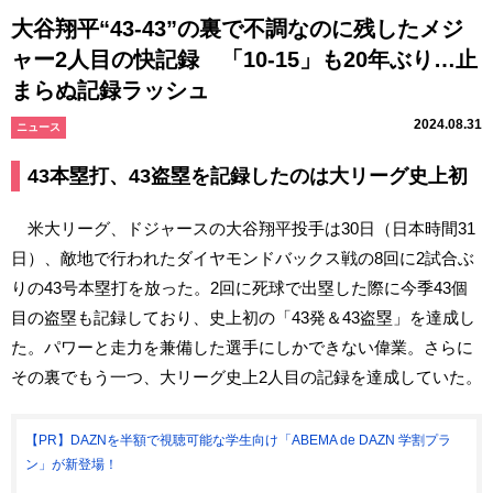
大谷翔平“43-43”の裏で不調なのに残したメジ
ャー2人目の快記録 「10-15」も20年ぶり…止
まらぬ記録ラッシュ
2024.08.31
ニュース
43本塁打、43盗塁を記録したのは大リーグ史上初
米大リーグ、ドジャースの大谷翔平投手は30日（日本時間31
日）、敵地で行われたダイヤモンドバックス戦の8回に2試合ぶ
りの43号本塁打を放った。2回に死球で出塁した際に今季43個
目の盗塁も記録しており、史上初の「43発＆43盗塁」を達成し
た。パワーと走力を兼備した選手にしかできない偉業。さらに
その裏でもう一つ、大リーグ史上2人目の記録を達成していた。
【PR】DAZNを半額で視聴可能な学生向け「ABEMA de DAZN 学割プラ
ン」が新登場！