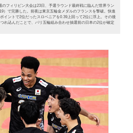
週のフィリピン大会は23日、予選ラウンド最終戦に臨んだ世界ラン
3、25-19）で完勝した。前夜は東京五輪金メダルのフランスを撃破。快進
36ポイントで2位だったスロベニアを0.39上回って2位に浮上。その後
つれ込んだことで、パリ五輪組み合わせ抽選前の日本の2位が確定