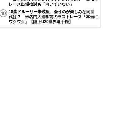
レース出場検討も「向いていない」
18歳ドルーリー朱瑛里、会うのが楽しみな同世
代は？ 米名門大進学前のラストレース「本当に
ワクワク」【陸上U20世界選手権】