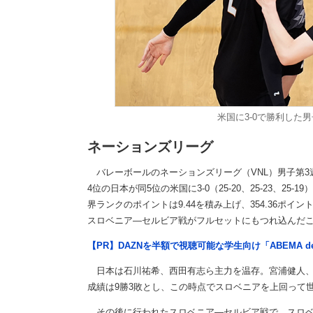
米国に3-0で勝利した
ネーションズリーグ
バレーボールのネーションズリーグ（VNL）男子第3
4位の日本が同5位の米国に3-0（25-20、25-23、
界ランクのポイントは9.44を積み上げ、354.36ポイ
スロベニア―セルビア戦がフルセットにもつれ込んだこ
【PR】DAZNを半額で視聴可能な学生向け「ABEMA d
日本は石川祐希、西田有志ら主力を温存。宮浦健人、
成績は9勝3敗とし、この時点でスロベニアを上回って
その後に行われたスロベニア―セルビア戦で、スロベニア