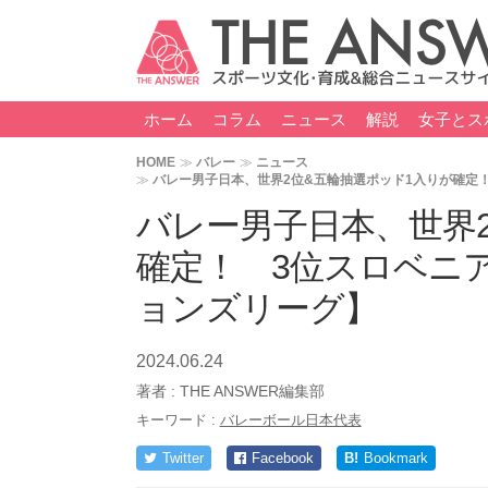
ホーム
コラム
ニュース
解説
女子とス
HOME
バレー
ニュース
バレー男子日本、世界2位&五輪抽選ポッド1入りが確定
バレー男子日本、世界
確定！ 3位スロベニ
ョンズリーグ】
2024.06.24
著者 :
THE ANSWER編集部
キーワード :
バレーボール日本代表
Twitter
Facebook
B!
Bookmark