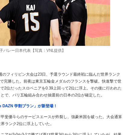
男子バレー日本代表【写真：VNL提供】
週のフィリピン大会は23日、予選ラウンド最終戦に臨んだ世界ランク
25-19）で完勝した。前夜は東京五輪金メダルのフランスを撃破。快進撃で世
ントで2位だったスロベニアを0.39上回って2位に浮上。その後に行われた
とで、パリ五輪組み合わせ抽選前の日本の2位が確定した。
e DAZN 学割プラン」が新登場！
甲斐優斗らのサービスエースが炸裂し、強豪米国を破った。大会通算
世界ランク2位に浮上していた。
が3-0か3-1で勝てば再び世界3位から2位に浮上していたが、結果