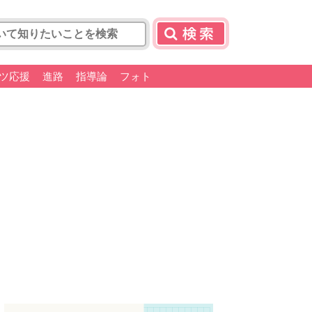
ツ応援
進路
指導論
フォト