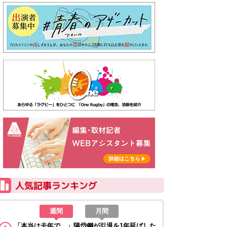
週間
月間
「本当は去年で…」陽岱鋼が引退を1年延ばした