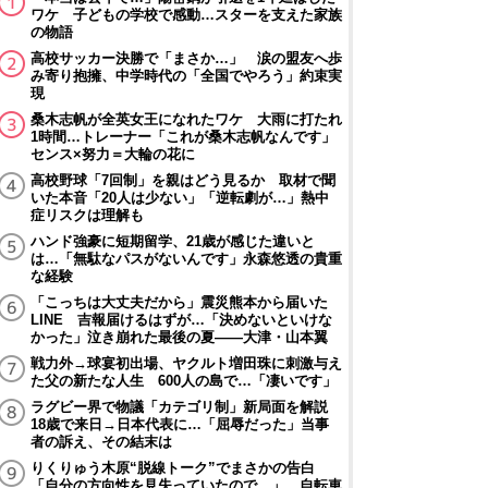
ワケ 子どもの学校で感動…スターを支えた家族
の物語
高校サッカー決勝で「まさか…」 涙の盟友へ歩
み寄り抱擁、中学時代の「全国でやろう」約束実
現
桑木志帆が全英女王になれたワケ 大雨に打たれ
1時間…トレーナー「これが桑木志帆なんです」
センス×努力＝大輪の花に
高校野球「7回制」を親はどう見るか 取材で聞
いた本音「20人は少ない」「逆転劇が…」熱中
症リスクは理解も
ハンド強豪に短期留学、21歳が感じた違いと
は…「無駄なパスがないんです」永森悠透の貴重
な経験
「こっちは大丈夫だから」震災熊本から届いた
LINE 吉報届けるはずが…「決めないといけな
かった」泣き崩れた最後の夏――大津・山本翼
戦力外→球宴初出場、ヤクルト増田珠に刺激与え
た父の新たな人生 600人の島で…「凄いです」
ラグビー界で物議「カテゴリ制」新局面を解説
18歳で来日→日本代表に…「屈辱だった」当事
者の訴え、その結末は
りくりゅう木原“脱線トーク”でまさかの告白
「自分の方向性を見失っていたので…」 自転車