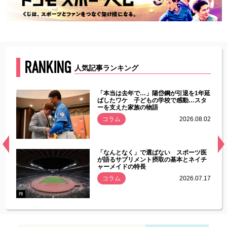
RANKING
人気記事ランキング
じた違
「本当は去年で…」陽岱鋼が引退を1年延
す」永
ばしたワケ 子どもの学校で感動…スタ
ーを支えた家族の物語
.08.01
コラム
2026.08.02
経異常
「なんとなく」で選ばない スポーツ医
づいた
が語るサプリメント摂取の基本とネイチ
ャーメイドの特長
コラム
2026.07.17
.07.21
PR