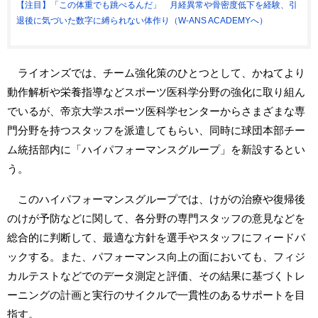
【注目】「この体重でも跳べるんだ」 月経異常や骨密度低下を経験、引
退後に気づいた数字に縛られない体作り（W-ANS ACADEMYへ）
ライオンズでは、チーム強化策のひとつとして、かねてより
動作解析や栄養指導などスポーツ医科学分野の強化に取り組ん
でいるが、帝京大学スポーツ医科学センターからさまざまな専
門分野を持つスタッフを派遣してもらい、同時に球団本部チー
ム統括部内に「ハイパフォーマンスグループ」を新設するとい
う。
このハイパフォーマンスグループでは、けがの治療や復帰後
のけが予防などに関して、各分野の専門スタッフの意見などを
総合的に判断して、最適な方針を選手やスタッフにフィードバ
ックする。また、パフォーマンス向上の面においても、フィジ
カルテストなどでのデータ測定と評価、その結果に基づくトレ
ーニングの計画と実行のサイクルで一貫性のあるサポートを目
指す。