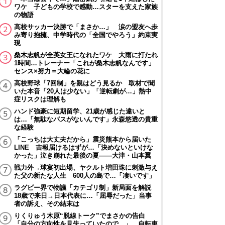
ワケ 子どもの学校で感動…スターを支えた家族
の物語
高校サッカー決勝で「まさか…」 涙の盟友へ歩
み寄り抱擁、中学時代の「全国でやろう」約束実
現
桑木志帆が全英女王になれたワケ 大雨に打たれ
1時間…トレーナー「これが桑木志帆なんです」
センス×努力＝大輪の花に
高校野球「7回制」を親はどう見るか 取材で聞
いた本音「20人は少ない」「逆転劇が…」熱中
症リスクは理解も
ハンド強豪に短期留学、21歳が感じた違いと
は…「無駄なパスがないんです」永森悠透の貴重
な経験
「こっちは大丈夫だから」震災熊本から届いた
LINE 吉報届けるはずが…「決めないといけな
かった」泣き崩れた最後の夏――大津・山本翼
戦力外→球宴初出場、ヤクルト増田珠に刺激与え
た父の新たな人生 600人の島で…「凄いです」
ラグビー界で物議「カテゴリ制」新局面を解説
18歳で来日→日本代表に…「屈辱だった」当事
者の訴え、その結末は
りくりゅう木原“脱線トーク”でまさかの告白
「自分の方向性を見失っていたので…」 自転車