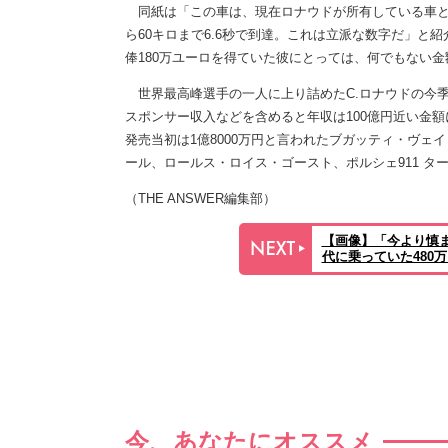
同紙は「この車は、現在ロナウドが所有している車とは
ら60キロまで6.6秒で到達。これは立派な数字だ」と紹
俸180万ユーロを得ていた彼にとっては、何でもない金
世界最高峰選手の一人に上り詰めたC.ロナウドの今季年
スポンサー収入などを含めると年収は100億円近い金
発売当初は1億8000万円と言われたブガッティ・ヴェイ
ール、ロールス・ロイス・ゴースト、ポルシェ911 タ
（THE ANSWER編集部）
【画像】「今より慎ま
代に乗っていた480
今、あなたにオススメ