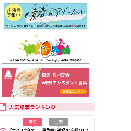
週間
月間
「本当は去年で…」陽岱鋼が引退を1年延ばした