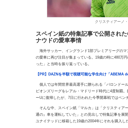
クリスティアーノ・ロナ
スペイン紙の特集記事で公開されたC
ナウドの愛車事情
海外サッカー、イングランド1部プレミアリーグのマ
の愛車に再び注目が集まっている。19歳の時に480
った」と当時を振り返っている。
【PR】DAZNを半額で視聴可能な学生向け「ABEMA d
個人では年間世界最高選手に贈られる「バロンドール」
ピオンズリーグをレアル・マドリード時代に4度制覇。
ーUに復帰したが、7日に行われた今季開幕戦ではベン
そんな中、スペイン紙「マルカ」は「クリスティアーノ・
通の』車を運転していた」との見出しで特集記事を展
ユナイテッドに移籍した19歳の2004年にそれを購入