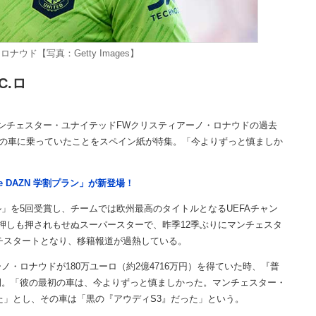
ウド【写真：Getty Images】
.ロ
ンチェスター・ユナイテッドFWクリスティアーノ・ロナウドの過去
万円の車に乗っていたことをスペイン紙が特集。「今よりずっと慎ましか
e DAZN 学割プラン」が新登場！
を5回受賞し、チームでは欧州最高のタイトルとなるUEFAチャン
押しも押されもせぬスーパースターで、昨季12季ぶりにマンチェスタ
チスタートとなり、移籍報道が過熱している。
ロナウドが180万ユーロ（約2億4716万円）を得ていた時、『普
開。「彼の最初の車は、今よりずっと慎ましかった。マンチェスター・
した」とし、その車は「黒の『アウディS3』だった」という。