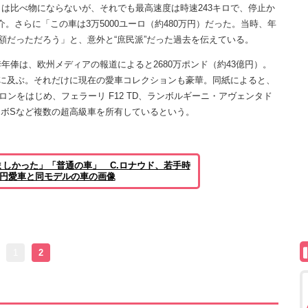
比べ物にならないが、それでも最高速度は時速243キロで、停止か
介。さらに「この車は3万5000ユーロ（約480万円）だった。当時、年
額だっただろう」と、意外と“庶民派”だった過去を伝えている。
俸は、欧州メディアの報道によると2680万ポンド（約43億円）。
額に及ぶ。それだけに現在の愛車コレクションも豪華。同紙によると、
ロンをはじめ、フェラーリ F12 TD、ランボルギーニ・アヴェンタド
ーボSなど複数の超高級車を所有しているという。
しかった」「普通の車」 C.ロナウド、若手時
万円愛車と同モデルの車の画像
1
2