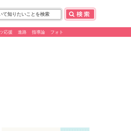
ツ応援
進路
指導論
フォト