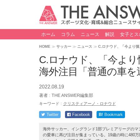
ホーム
コラム
ニュース
解説
女子とス
HOME
サッカー
ニュース
C.ロナウド、「今より
C.ロナウド、「今よ
海外注目「普通の車を
2022.08.19
著者 :
THE ANSWER編集部
キーワード :
クリスティアーノ・ロナウド
Twitter
Facebook
B!
Bookmark
海外サッカー、イングランド1部プレミアリーグのマ
の愛車に再び注目が集まっている。19歳の時に48