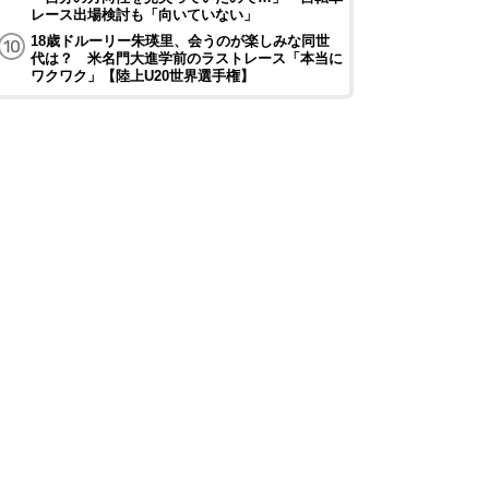
レース出場検討も「向いていない」
18歳ドルーリー朱瑛里、会うのが楽しみな同世
代は？ 米名門大進学前のラストレース「本当に
ワクワク」【陸上U20世界選手権】