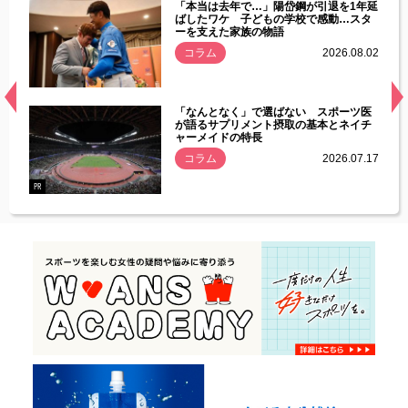
じた違
「本当は去年で…」陽岱鋼が引退を1年延
す」永
ばしたワケ 子どもの学校で感動…スタ
ーを支えた家族の物語
.08.01
コラム
2026.08.02
経異常
「なんとなく」で選ばない スポーツ医
づいた
が語るサプリメント摂取の基本とネイチ
ャーメイドの特長
コラム
2026.07.17
.07.21
PR