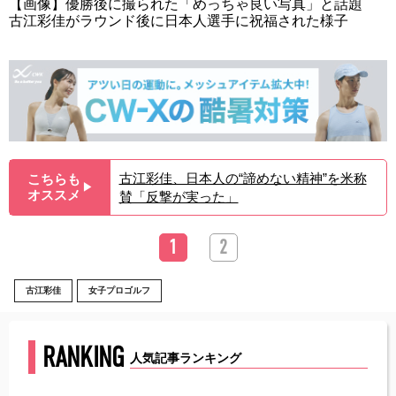
【画像】優勝後に撮られた「めっちゃ良い写真」と話題
古江彩佳がラウンド後に日本人選手に祝福された様子
古江彩佳、日本人の“諦めない精神”を米称
こちらも
▶︎
オススメ
賛「反撃が実った」
1
2
古江彩佳
女子プロゴルフ
RANKING
人気記事ランキング