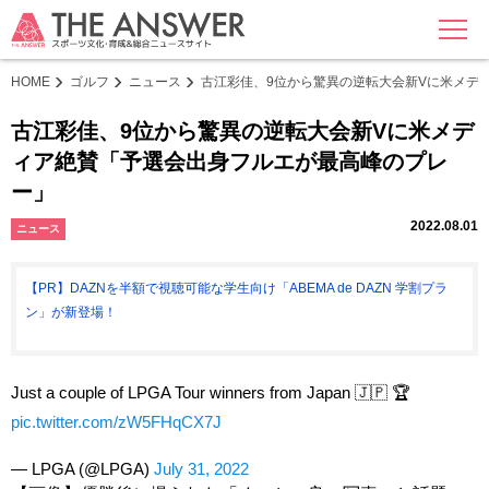
MENU
HOME
ゴルフ
ニュース
古江彩佳、9位から驚異の逆転大会新Vに米メデ
古江彩佳、9位から驚異の逆転大会新Vに米メデ
ィア絶賛「予選会出身フルエが最高峰のプレ
ー」
2022.08.01
ニュース
【PR】DAZNを半額で視聴可能な学生向け「ABEMA de DAZN 学割プラ
ン」が新登場！
Just a couple of LPGA Tour winners from Japan 🇯🇵 🏆
pic.twitter.com/zW5FHqCX7J
— LPGA (@LPGA)
July 31, 2022