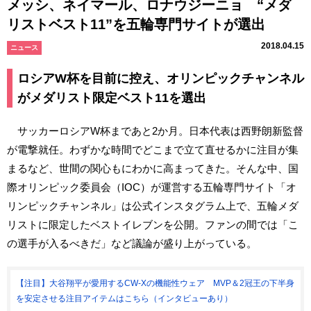
メッシ、ネイマール、ロナウジーニョ “メダ
リストベスト11”を五輪専門サイトが選出
2018.04.15
ニュース
ロシアW杯を目前に控え、オリンピックチャンネル
がメダリスト限定ベスト11を選出
サッカーロシアW杯まであと2か月。日本代表は西野朗新監督
が電撃就任。わずかな時間でどこまで立て直せるかに注目が集
まるなど、世間の関心もにわかに高まってきた。そんな中、国
際オリンピック委員会（IOC）が運営する五輪専門サイト「オ
リンピックチャンネル」は公式インスタグラム上で、五輪メダ
リストに限定したベストイレブンを公開。ファンの間では「こ
の選手が入るべきだ」など議論が盛り上がっている。
【注目】大谷翔平が愛用するCW-Xの機能性ウェア MVP＆2冠王の下半身
を安定させる注目アイテムはこちら（インタビューあり）