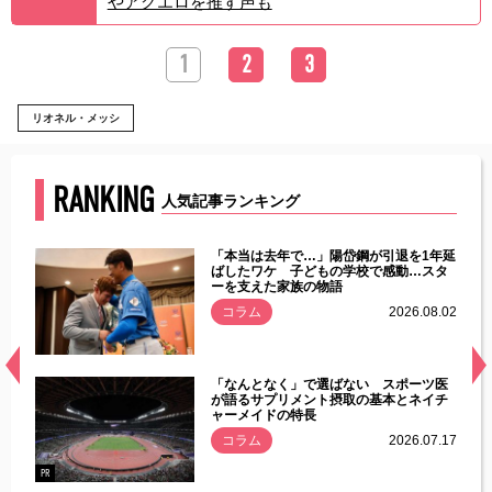
やアグエロを推す声も
1
2
3
リオネル・メッシ
RANKING
人気記事ランキング
じた違
「本当は去年で…」陽岱鋼が引退を1年延
す」永
ばしたワケ 子どもの学校で感動…スタ
ーを支えた家族の物語
.08.01
コラム
2026.08.02
経異常
「なんとなく」で選ばない スポーツ医
づいた
が語るサプリメント摂取の基本とネイチ
ャーメイドの特長
コラム
2026.07.17
.07.21
PR