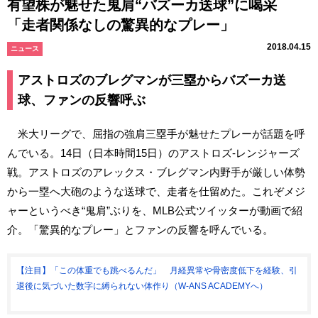
有望株が魅せた鬼肩“バズーカ送球”に喝采
「走者関係なしの驚異的なプレー」
2018.04.15
ニュース
アストロズのブレグマンが三塁からバズーカ送
球、ファンの反響呼ぶ
米大リーグで、屈指の強肩三塁手が魅せたプレーが話題を呼
んでいる。14日（日本時間15日）のアストロズ-レンジャーズ
戦。アストロズのアレックス・ブレグマン内野手が厳しい体勢
から一塁へ大砲のような送球で、走者を仕留めた。これぞメジ
ャーというべき“鬼肩”ぶりを、MLB公式ツイッターが動画で紹
介。「驚異的なプレー」とファンの反響を呼んでいる。
【注目】「この体重でも跳べるんだ」 月経異常や骨密度低下を経験、引
退後に気づいた数字に縛られない体作り（W-ANS ACADEMYへ）