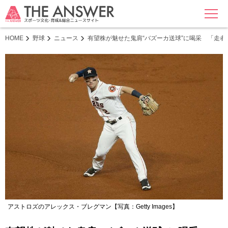
MENU
HOME
野球
ニュース
有望株が魅せた鬼肩“バズーカ送球”に喝采 「走
アストロズのアレックス・ブレグマン【写真：Getty Images】