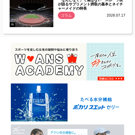
経異常
「なんとなく」で選ばない スポーツ医
づいた
が語るサプリメント摂取の基本とネイチ
ャーメイドの特長
コラム
2026.07.17
.07.21
PR