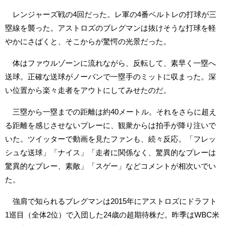
レンジャーズ戦の4回だった。レ軍の4番ベルトレの打球が三
塁線を襲った。アストロズのブレグマンは抜けそうな打球を軽
やかにさばくと、そこからが驚愕の光景だった。
体はファウルゾーンに流れながら、反転して、素早く一塁へ
送球。正確な送球がノーバンで一塁手のミットに収まった。深
い位置から楽々走者をアウトにしてみせたのだ。
三塁から一塁までの距離は約40メートル。それをさらに超え
る距離を感じさせないプレーに、観衆からは拍手が降り注いで
いた。ツイッターで動画を見たファンも、続々反応。「フレッ
シュな送球」「ナイス」「走者に関係なく、驚異的なプレーは
驚異的なプレー、素敵」「スゲー」などコメントが相次いでい
た。
強肩で知られるブレグマンは2015年にアストロズにドラフト
1巡目（全体2位）で入団した24歳の超期待株だ。昨季はWBC米