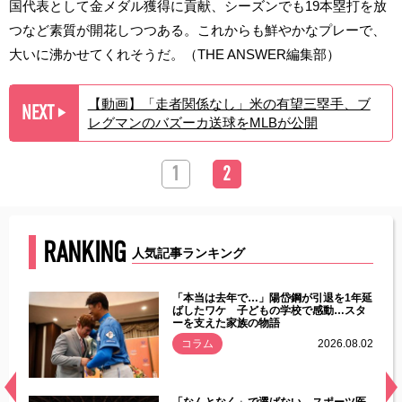
国代表として金メダル獲得に貢献、シーズンでも19本塁打を放
つなど素質が開花しつつある。これからも鮮やかなプレーで、
大いに沸かせてくれそうだ。（THE ANSWER編集部）
【動画】「走者関係なし」米の有望三塁手、ブ
NEXT
▶︎
レグマンのバズーカ送球をMLBが公開
1
2
RANKING
人気記事ランキング
じた違
「本当は去年で…」陽岱鋼が引退を1年延
す」永
ばしたワケ 子どもの学校で感動…スタ
ーを支えた家族の物語
.08.01
コラム
2026.08.02