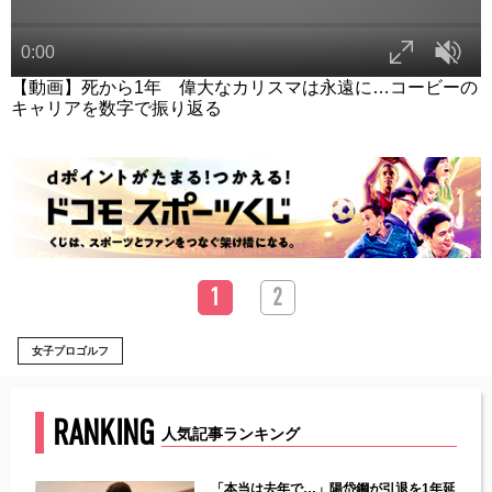
【動画】死から1年 偉大なカリスマは永遠に…コービーの
キャリアを数字で振り返る
1
2
女子プロゴルフ
RANKING
人気記事ランキング
じた違
「本当は去年で…」陽岱鋼が引退を1年延