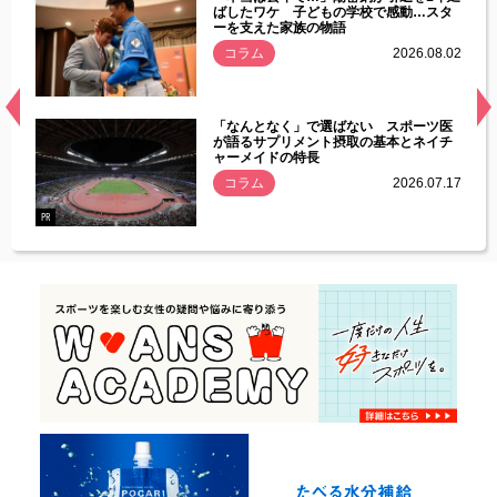
す」永
ばしたワケ 子どもの学校で感動…スタ
ーを支えた家族の物語
.08.01
コラム
2026.08.02
経異常
「なんとなく」で選ばない スポーツ医
づいた
が語るサプリメント摂取の基本とネイチ
ャーメイドの特長
コラム
2026.07.17
.07.21
PR