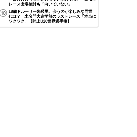
レース出場検討も「向いていない」
18歳ドルーリー朱瑛里、会うのが楽しみな同世
代は？ 米名門大進学前のラストレース「本当に
ワクワク」【陸上U20世界選手権】