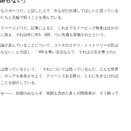
係もない」
ンなスポーツだ」と話した上で「今もぜひ出場してほしいと思っている
ルたちと五輪で戦うことを望んでいる。
ドベージェワだ。記事によると、これまでもドーピング検査はほかの
に加え、それ以外に年5、6回、つい先週も実施されたという。
論が及んでいることについて、コーチのエテリ・トゥトベリーゼ氏は
もない」と力説し、「4年を奪い去るなんて、それは人生を奪うのと
は憤っているという。「それについては怒っているんだ。どんな世界
い。ロシアを参加させよう、クリーンである限り。ともに生きなければ
たことを紹介している。
を――。自国のみならず、他国も含めた多くの関係者が、そう願って