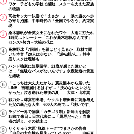
ワケ 子どもの学校で感動…スターを支えた家族
の物語
高校サッカー決勝で「まさか…」 涙の盟友へ歩
み寄り抱擁、中学時代の「全国でやろう」約束実
現
桑木志帆が全英女王になれたワケ 大雨に打たれ
1時間…トレーナー「これが桑木志帆なんです」
センス×努力＝大輪の花に
高校野球「7回制」を親はどう見るか 取材で聞
いた本音「20人は少ない」「逆転劇が…」熱中
症リスクは理解も
ハンド強豪に短期留学、21歳が感じた違いと
は…「無駄なパスがないんです」永森悠透の貴重
な経験
「こっちは大丈夫だから」震災熊本から届いた
LINE 吉報届けるはずが…「決めないといけな
かった」泣き崩れた最後の夏――大津・山本翼
戦力外→球宴初出場、ヤクルト増田珠に刺激与え
た父の新たな人生 600人の島で…「凄いです」
ラグビー界で物議「カテゴリ制」新局面を解説
18歳で来日→日本代表に…「屈辱だった」当事
者の訴え、その結末は
りくりゅう木原“脱線トーク”でまさかの告白
「自分の方向性を見失っていたので…」 自転車