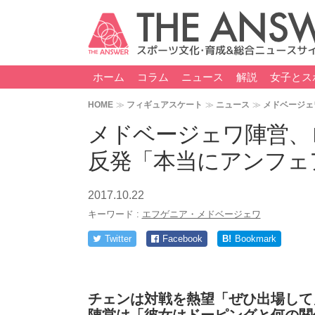
ホーム
コラム
ニュース
解説
女子とス
HOME
フィギュアスケート
ニュース
メドベージェ
メドベージェワ陣営、
反発「本当にアンフェ
2017.10.22
キーワード :
エフゲニア・メドベージェワ
Twitter
Facebook
B!
Bookmark
チェンは対戦を熱望「ぜひ出場して