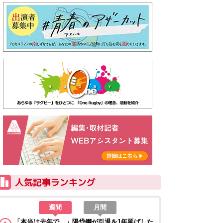
週間
月間
「本当は去年で…」陽岱鋼が引退を1年延ばした