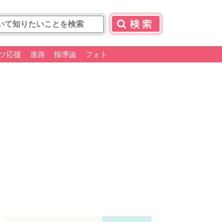
ツ応援
進路
指導論
フォト