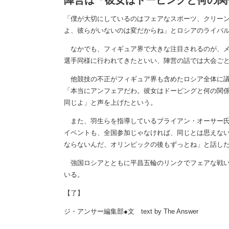
陣営は「彼女はドーピングと何の関
「僕が大切にしているのはフェアなスポーツ、クリー
よ、彼らがいないのは変だからね」とロシアのライバ
なかでも、フィギュア界で大きな注目されるのが、メ
選手同様に行われてきたといい、陣営の話では大会ごと
他競技の不正がフィギュア界も含めたロシア全体に議
「本当にアンフェアだわ。彼女はドーピングと何の関係
同じよ」と声を上げたという。
また、羽生らを指導しているブライアン・オーサー氏
イベントも、全国参加じゃなければ、同じとは思えな
ならないんだ、オリンピックの後もずっとね」と話し
強国ロシアとともに平昌五輪のリンクでフェアな戦い
いる。
【了】
ジ・アンサー編集部●文 text by The Answer