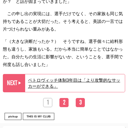
か？ と話が固まっていきました」
この申し出の実現には、選手だけでなく、その家族も同じ気
持ちであることが大切だった。そう考えると、美談の一言では
片づけられない重みがある。
「（大きな決断だったか？） そうですね、選手個々に給料形
態も違うし、家族もいる。だから本当に簡単なことではなかっ
た。自分たちの生活に影響がないか、ということを、選手間で
何度も話し合いました」
ペトロヴィッチ体制3年目は「より攻撃的なサッ
NEXT
▶︎
カーができる」
1
2
3
pickup
THIS IS MY CLUB