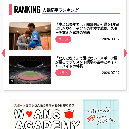
RANKING
人気記事ランキング
じた違
「本当は去年で…」陽岱鋼が引退を1年延
す」永
ばしたワケ 子どもの学校で感動…スタ
ーを支えた家族の物語
.08.01
コラム
2026.08.02
経異常
「なんとなく」で選ばない スポーツ医
づいた
が語るサプリメント摂取の基本とネイチ
ャーメイドの特長
コラム
2026.07.17
.07.21
PR