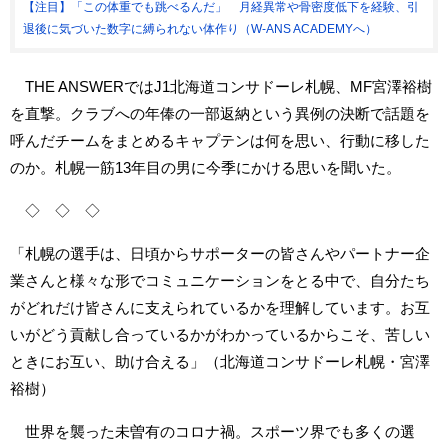
【注目】「この体重でも跳べるんだ」 月経異常や骨密度低下を経験、引
退後に気づいた数字に縛られない体作り（W-ANS ACADEMYへ）
THE ANSWERではJ1北海道コンサドーレ札幌、MF宮澤裕樹
を直撃。クラブへの年俸の一部返納という異例の決断で話題を
呼んだチームをまとめるキャプテンは何を思い、行動に移した
のか。札幌一筋13年目の男に今季にかける思いを聞いた。
◇ ◇ ◇
「札幌の選手は、日頃からサポーターの皆さんやパートナー企
業さんと様々な形でコミュニケーションをとる中で、自分たち
がどれだけ皆さんに支えられているかを理解しています。お互
いがどう貢献し合っているかがわかっているからこそ、苦しい
ときにお互い、助け合える」（北海道コンサドーレ札幌・宮澤
裕樹）
世界を襲った未曽有のコロナ禍。スポーツ界でも多くの選