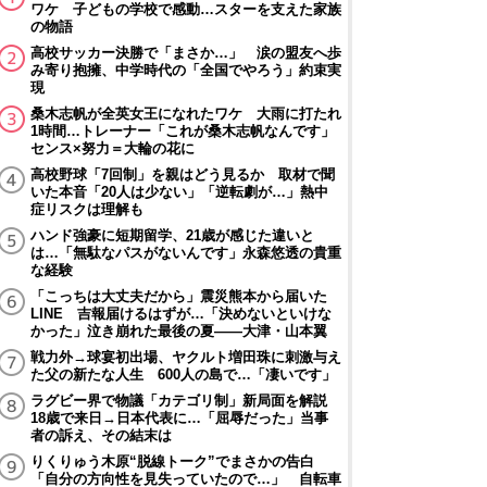
ワケ 子どもの学校で感動…スターを支えた家族
の物語
高校サッカー決勝で「まさか…」 涙の盟友へ歩
み寄り抱擁、中学時代の「全国でやろう」約束実
現
桑木志帆が全英女王になれたワケ 大雨に打たれ
1時間…トレーナー「これが桑木志帆なんです」
センス×努力＝大輪の花に
高校野球「7回制」を親はどう見るか 取材で聞
いた本音「20人は少ない」「逆転劇が…」熱中
症リスクは理解も
ハンド強豪に短期留学、21歳が感じた違いと
は…「無駄なパスがないんです」永森悠透の貴重
な経験
「こっちは大丈夫だから」震災熊本から届いた
LINE 吉報届けるはずが…「決めないといけな
かった」泣き崩れた最後の夏――大津・山本翼
戦力外→球宴初出場、ヤクルト増田珠に刺激与え
た父の新たな人生 600人の島で…「凄いです」
ラグビー界で物議「カテゴリ制」新局面を解説
18歳で来日→日本代表に…「屈辱だった」当事
者の訴え、その結末は
りくりゅう木原“脱線トーク”でまさかの告白
「自分の方向性を見失っていたので…」 自転車