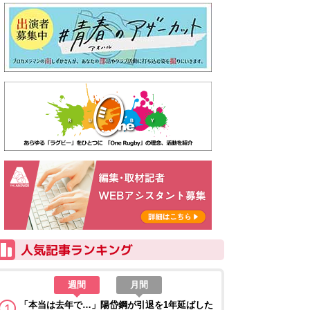
週間
月間
「本当は去年で…」陽岱鋼が引退を1年延ばした