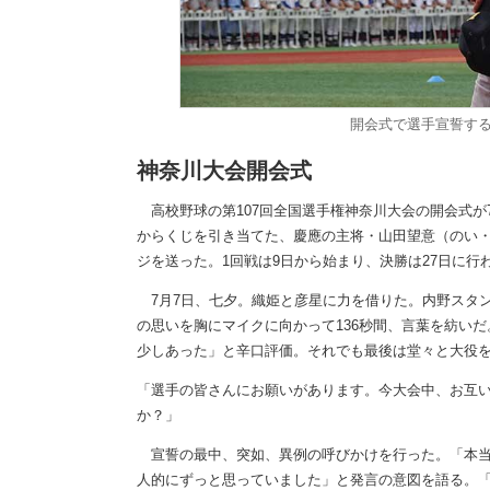
開会式で選手宣誓す
神奈川大会開会式
高校野球の第107回全国選手権神奈川大会の開会式が
からくじを引き当てた、慶應の主将・山田望意（のい・
ジを送った。1回戦は9日から始まり、決勝は27日に行
7月7日、七夕。織姫と彦星に力を借りた。内野スタン
の思いを胸にマイクに向かって136秒間、言葉を紡い
少しあった」と辛口評価。それでも最後は堂々と大役
「選手の皆さんにお願いがあります。今大会中、お互
か？」
宣誓の最中、突如、異例の呼びかけを行った。「本当
人的にずっと思っていました」と発言の意図を語る。