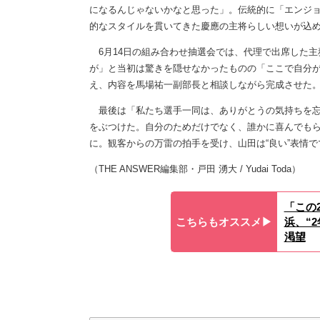
になるんじゃないかなと思った」。伝統的に「エンジ
的なスタイルを貫いてきた慶應の主将らしい想いが込
6月14日の組み合わせ抽選会では、代理で出席した主
が」と当初は驚きを隠せなかったものの「ここで自分
え、内容を馬場祐一副部長と相談しながら完成させた
最後は「私たち選手一同は、ありがとうの気持ちを忘
をぶつけた。自分のためだけでなく、誰かに喜んでも
に。観客からの万雷の拍手を受け、山田は“良い”表情
（THE ANSWER編集部・戸田 湧大 / Yudai Toda）
「この
こちらもオススメ▶︎
浜、“
渇望