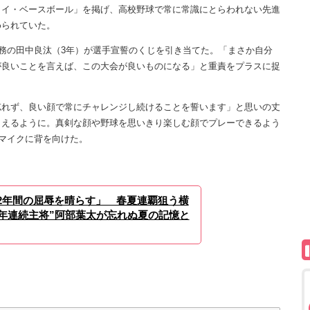
ョイ・ベースボール」を掲げ、高校野球で常に常識にとらわれない先進
められていた。
務の田中良汰（3年）が選手宣誓のくじを引き当てた。「まさか自分
が良いことを言えば、この大会が良いものになる」と重責をプラスに捉
。
れず、良い顔で常にチャレンジし続けることを誓います」と思いの丈
らえるように。真剣な顔や野球を思いきり楽しむ顔でプレーできるよう
でマイクに背を向けた。
2年間の屈辱を晴らす」 春夏連覇狙う横
2年連続主将”阿部葉太が忘れぬ夏の記憶と