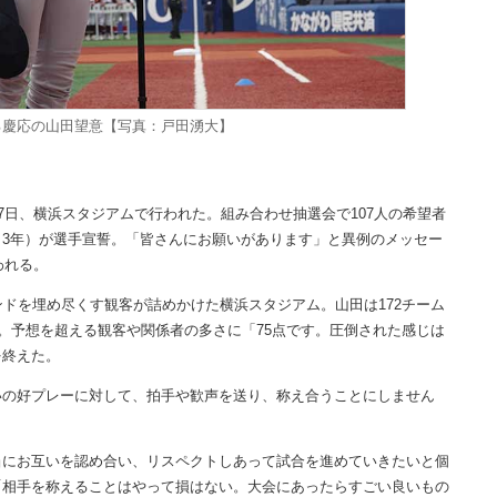
る慶応の山田望意【写真：戸田湧大】
7日、横浜スタジアムで行われた。組み合わせ抽選会で107人の希望者
3年）が選手宣誓。「皆さんにお願いがあります」と異例のメッセー
われる。
ドを埋め尽くす観客が詰めかけた横浜スタジアム。山田は172チーム
だ。予想を超える観客や関係者の多さに「75点です。圧倒された感じは
を終えた。
いの好プレーに対して、拍手や歓声を送り、称え合うことにしません
にお互いを認め合い、リスペクトしあって試合を進めていきたいと個
「相手を称えることはやって損はない。大会にあったらすごい良いもの