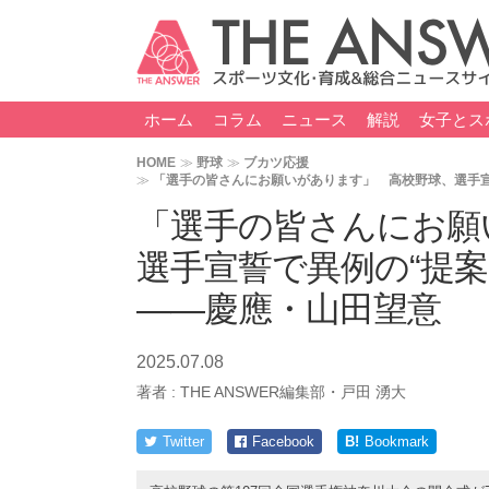
ホーム
コラム
ニュース
解説
女子とス
HOME
野球
ブカツ応援
「選手の皆さんにお願いがあります」 高校野球、選手宣
「選手の皆さんにお願
選手宣誓で異例の“提
――慶應・山田望意
2025.07.08
著者 :
THE ANSWER編集部・戸田 湧大
Twitter
Facebook
B!
Bookmark