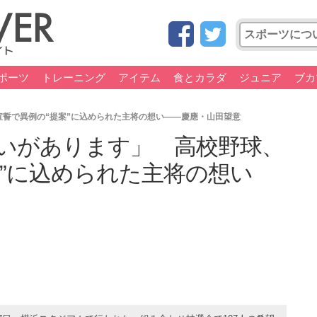
ポーツ
トレーニング
アイテム
食とカラダ
ジュニア
ブカ
誓で異例の“提案”に込められた主将の想い――慶應・山田望意
いがあります」 高校野球、
案”に込められた主将の想い