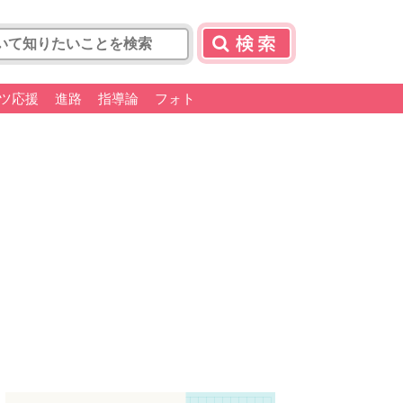
ツ応援
進路
指導論
フォト