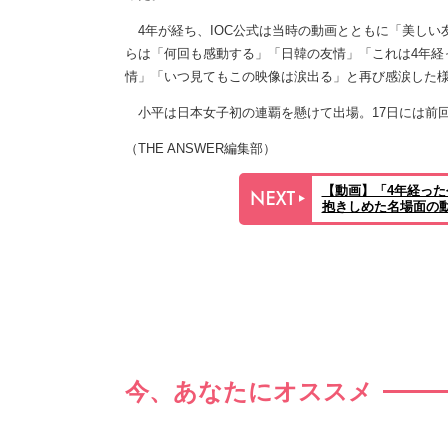
4年が経ち、IOC公式は当時の動画とともに「美しい
らは「何回も感動する」「日韓の友情」「これは4年経
情」「いつ見てもこの映像は涙出る」と再び感涙した
小平は日本女子初の連覇を懸けて出場。17日には前回
（THE ANSWER編集部）
【動画】「4年経っ
抱きしめた名場面の
今、あなたにオススメ