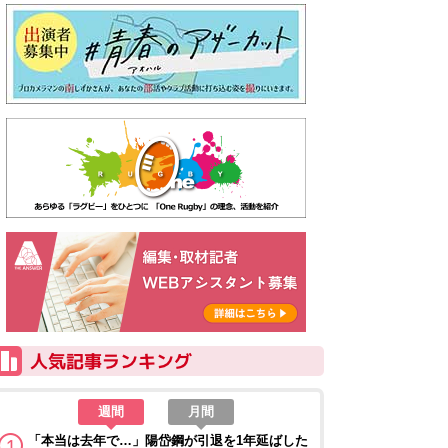
週間
月間
「本当は去年で…」陽岱鋼が引退を1年延ばした