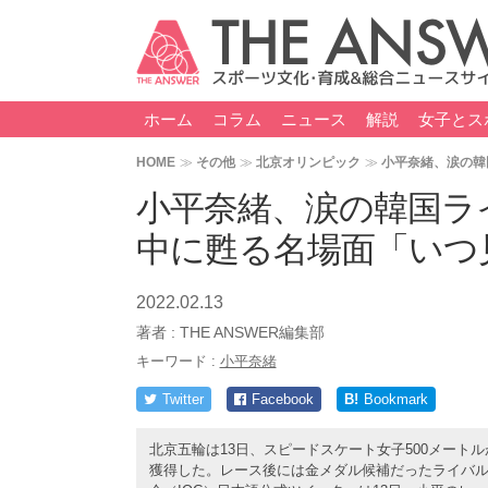
ホーム
コラム
ニュース
解説
女子とス
HOME
その他
北京オリンピック
小平奈緒、涙の韓
小平奈緒、涙の韓国ラ
中に甦る名場面「いつ
2022.02.13
著者 :
THE ANSWER編集部
キーワード :
小平奈緒
Twitter
Facebook
B!
Bookmark
北京五輪は13日、スピードスケート女子500メー
獲得した。レース後には金メダル候補だったライバ