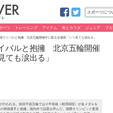
ポーツ
トレーニング
アイテム
食とカラダ
ジュニア
ブカ
国ライバルと抱擁 北京五輪開催中に甦る名場面「いつ見ても涙出る」
イバルと抱擁 北京五輪開催
見ても涙出る」
トルが行われる。前回平昌五輪では小平奈緒（相澤病院）が金メダルを
ルの韓国選手と抱擁。国内外で話題を呼んだ。国際オリンピック委員