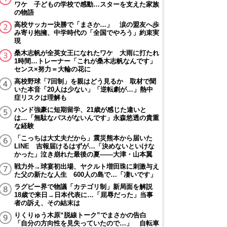
ワケ 子どもの学校で感動…スターを支えた家族
の物語
高校サッカー決勝で「まさか…」 涙の盟友へ歩
み寄り抱擁、中学時代の「全国でやろう」約束実
現
桑木志帆が全英女王になれたワケ 大雨に打たれ
1時間…トレーナー「これが桑木志帆なんです」
センス×努力＝大輪の花に
高校野球「7回制」を親はどう見るか 取材で聞
いた本音「20人は少ない」「逆転劇が…」熱中
症リスクは理解も
ハンド強豪に短期留学、21歳が感じた違いと
は…「無駄なパスがないんです」永森悠透の貴重
な経験
「こっちは大丈夫だから」震災熊本から届いた
LINE 吉報届けるはずが…「決めないといけな
かった」泣き崩れた最後の夏――大津・山本翼
戦力外→球宴初出場、ヤクルト増田珠に刺激与え
た父の新たな人生 600人の島で…「凄いです」
ラグビー界で物議「カテゴリ制」新局面を解説
18歳で来日→日本代表に…「屈辱だった」当事
者の訴え、その結末は
りくりゅう木原“脱線トーク”でまさかの告白
「自分の方向性を見失っていたので…」 自転車