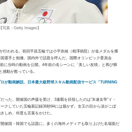
真：Getty Images】
ルが行われる。前回平昌五輪では小平奈緒（相澤病院）が金メダルを獲
韓国選手と抱擁。国内外で話題を呼んだ。国際オリンピック委員会
を前に当時の動画を公開。4年前の名シーンに「美しい友情」と再び脚
と感動が甦っている。
が動画解説、日本最大級野球スキル動画配信サービス「TURNING
った。開催国の声援を受け、3連覇を目指したのは“氷速女帝”イ・
ークしていた五輪新記録36秒94には届かず。女王の目から涙がこぼ
抱きしめ、何度も言葉をかけた。
開催国・韓国でも話題に。多くの海外メディアも取り上げた名場面だ