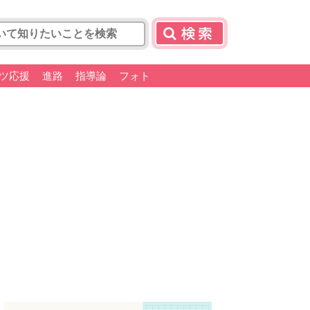
ツ応援
進路
指導論
フォト