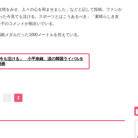
友情をみせ、人々の心を和ませました」などと記して投稿。ファンか
った今見ても泣ける。スポーツとはこうあるべき」「素晴らしき友
様子のコメントが相次いでいる。
銀メダルだった1000メートルを控えている。
た今も泣ける」 小平奈緒、涙の韓国ライバルを
動画
1
2