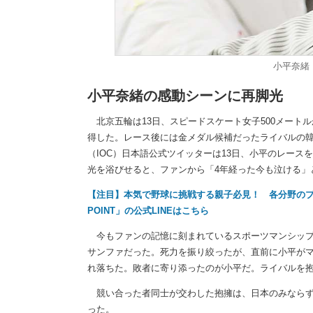
小平奈緒【写
小平奈緒の感動シーンに再脚光
北京五輪は13日、スピードスケート女子500メート
得した。レース後には金メダル候補だったライバルの
（IOC）日本語公式ツイッターは13日、小平のレース
光を浴びせると、ファンから「4年経った今も泣ける」
【注目】本気で野球に挑戦する親子必見！ 各分野のプロ
POINT」の公式LINEはこちら
今もファンの記憶に刻まれているスポーツマンシップだ
サンファだった。死力を振り絞ったが、直前に小平がマ
れ落ちた。敗者に寄り添ったのが小平だ。ライバルを
競い合った者同士が交わした抱擁は、日本のみならず
った。