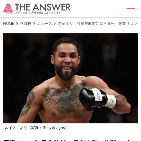
MENU
HOME
格闘技
ニュース
悪童ネリ、計量失敗前に暴言連発 先輩リゴンド
ルイス・ネリ【写真：Getty images】