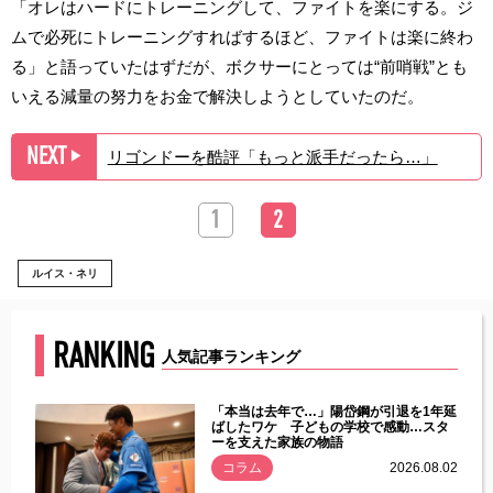
「オレはハードにトレーニングして、ファイトを楽にする。ジ
ムで必死にトレーニングすればするほど、ファイトは楽に終わ
る」と語っていたはずだが、ボクサーにとっては“前哨戦”とも
いえる減量の努力をお金で解決しようとしていたのだ。
NEXT
リゴンドーを酷評「もっと派手だったら…」
▶︎
1
2
ルイス・ネリ
RANKING
人気記事ランキング
じた違
「本当は去年で…」陽岱鋼が引退を1年延
す」永
ばしたワケ 子どもの学校で感動…スタ
ーを支えた家族の物語
.08.01
コラム
2026.08.02