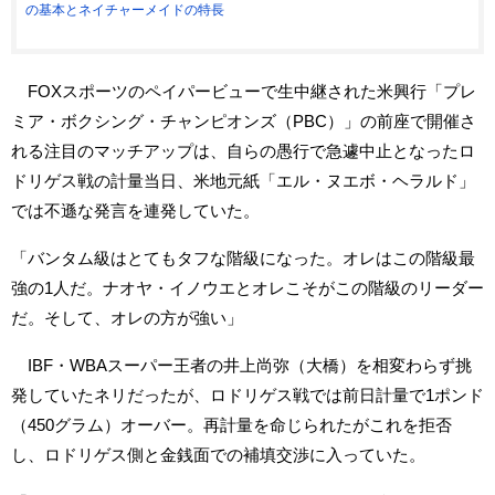
の基本とネイチャーメイドの特長
FOXスポーツのペイパービューで生中継された米興行「プレ
ミア・ボクシング・チャンピオンズ（PBC）」の前座で開催さ
れる注目のマッチアップは、自らの愚行で急遽中止となったロ
ドリゲス戦の計量当日、米地元紙「エル・ヌエボ・ヘラルド」
では不遜な発言を連発していた。
「バンタム級はとてもタフな階級になった。オレはこの階級最
強の1人だ。ナオヤ・イノウエとオレこそがこの階級のリーダー
だ。そして、オレの方が強い」
IBF・WBAスーパー王者の井上尚弥（大橋）を相変わらず挑
発していたネリだったが、ロドリゲス戦では前日計量で1ポンド
（450グラム）オーバー。再計量を命じられたがこれを拒否
し、ロドリゲス側と金銭面での補填交渉に入っていた。