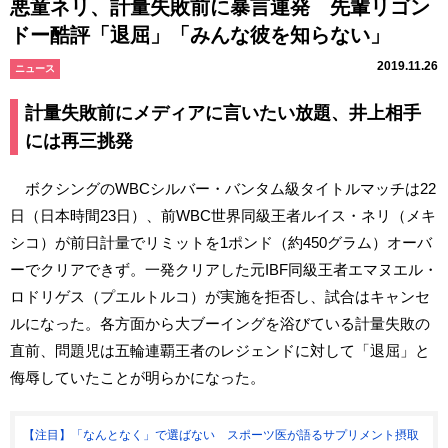
悪童ネリ、計量失敗前に暴言連発 先輩リゴン
ドー酷評「退屈」「みんな彼を知らない」
2019.11.26
ニュース
計量失敗前にメディアに言いたい放題、井上相手
には再三挑発
ボクシングのWBCシルバー・バンタム級タイトルマッチは22
日（日本時間23日）、前WBC世界同級王者ルイス・ネリ（メキ
シコ）が前日計量でリミットを1ポンド（約450グラム）オーバ
ーでクリアできず。一発クリアした元IBF同級王者エマヌエル・
ロドリゲス（プエルトルコ）が実施を拒否し、試合はキャンセ
ルになった。各方面から大ブーイングを浴びている計量失敗の
直前、問題児は五輪連覇王者のレジェンドに対して「退屈」と
侮辱していたことが明らかになった。
【注目】「なんとなく」で選ばない スポーツ医が語るサプリメント摂取