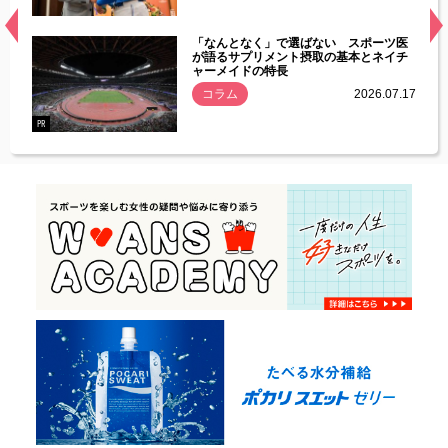
経異常
「なんとなく」で選ばない スポーツ医
づいた
が語るサプリメント摂取の基本とネイチ
ャーメイドの特長
コラム
2026.07.17
.07.21
PR