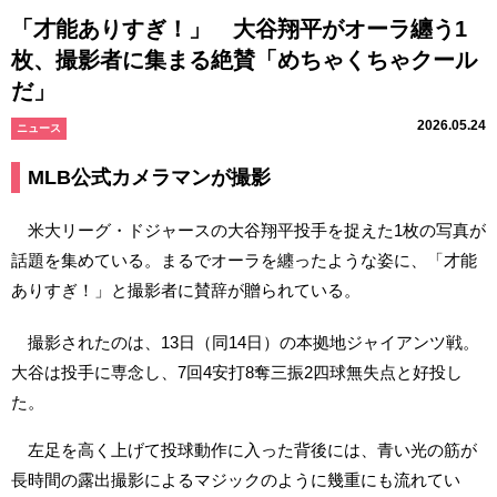
「才能ありすぎ！」 大谷翔平がオーラ纏う1
枚、撮影者に集まる絶賛「めちゃくちゃクール
だ」
2026.05.24
ニュース
MLB公式カメラマンが撮影
米大リーグ・ドジャースの大谷翔平投手を捉えた1枚の写真が
話題を集めている。まるでオーラを纏ったような姿に、「才能
ありすぎ！」と撮影者に賛辞が贈られている。
撮影されたのは、13日（同14日）の本拠地ジャイアンツ戦。
大谷は投手に専念し、7回4安打8奪三振2四球無失点と好投し
た。
左足を高く上げて投球動作に入った背後には、青い光の筋が
長時間の露出撮影によるマジックのように幾重にも流れてい