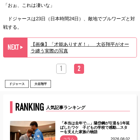
「おぉ、これは凄いな」
ドジャースは23日（日本時間24日）、敵地でブルワーズと対
戦する。
【画像】「才能ありすぎ！」 大谷翔平がオー
NEXT
▶︎
ラ纏う実際の写真
1
2
ドジャース
大谷翔平
RANKING
人気記事ランキング
じた違
「本当は去年で…」陽岱鋼が引退を1年延
す」永
ばしたワケ 子どもの学校で感動…スタ
ーを支えた家族の物語
.08.01
コラム
2026.08.02