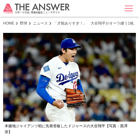
MENU
HOME
野球
ニュース
「才能ありすぎ！」 大谷翔平がオーラ纏う1枚、
本拠地ジャイアンツ戦に先発登板したドジャースの大谷翔平【写真：黒澤
崇】