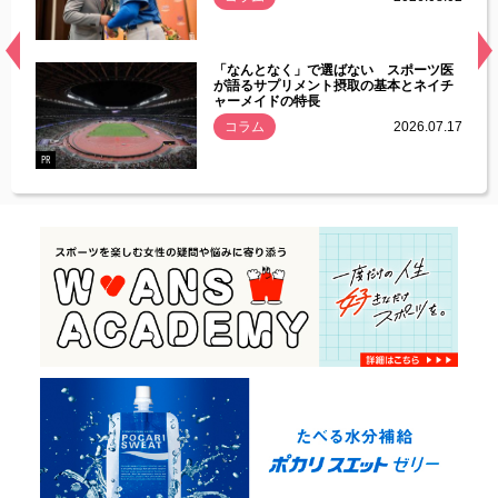
経異常
「なんとなく」で選ばない スポーツ医
づいた
が語るサプリメント摂取の基本とネイチ
ャーメイドの特長
コラム
2026.07.17
.07.21
PR