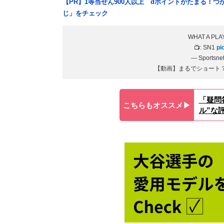
【PR】1等当せん900人以上 dポイントがたまる！
じ」をチェック
WHAT A PLA
📺: SN1
pi
— Sportsne
【動画】まるでショート
「疑問
こちらもオススメ▶︎
ル”な