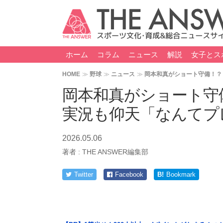
ホーム
コラム
ニュース
解説
女子とス
HOME
野球
ニュース
岡本和真がショート守備！？
岡本和真がショート守
実況も仰天「なんてプ
2026.05.06
著者 :
THE ANSWER編集部
Twitter
Facebook
B!
Bookmark