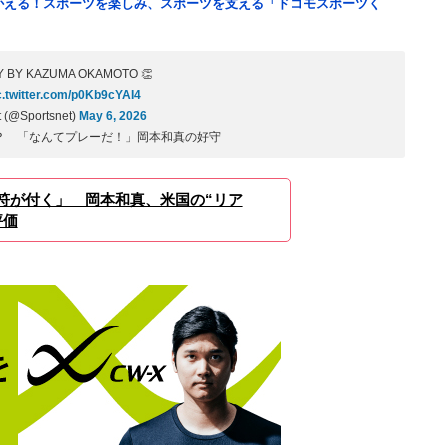
つかえる！スポーツを楽しみ、スポーツを支える「ドコモスポーツく
Y BY KAZUMA OKAMOTO 👏
c.twitter.com/p0Kb9cYAI4
t (@Sportsnet)
May 6, 2026
？ 「なんてプレーだ！」岡本和真の好守
符が付く」 岡本和真、米国の“リア
評価