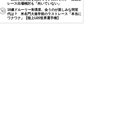
レース出場検討も「向いていない」
18歳ドルーリー朱瑛里、会うのが楽しみな同世
代は？ 米名門大進学前のラストレース「本当に
ワクワク」【陸上U20世界選手権】