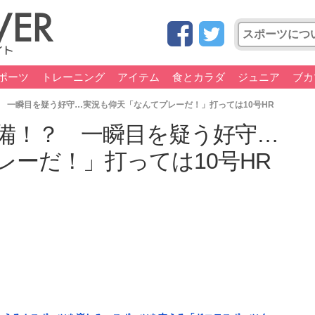
ポーツ
トレーニング
アイテム
食とカラダ
ジュニア
ブカ
 一瞬目を疑う好守…実況も仰天「なんてプレーだ！」打っては10号HR
備！？ 一瞬目を疑う好守…
レーだ！」打っては10号HR