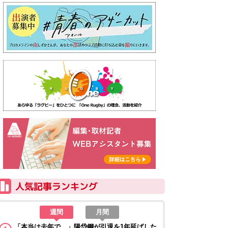
週間
月間
「本当は去年で…」陽岱鋼が引退を1年延ばした