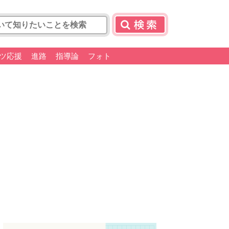
ツ応援
進路
指導論
フォト