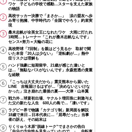
ワケ 子どもの学校で感動…スターを支えた家族
の物語
高校サッカー決勝で「まさか…」 涙の盟友へ歩
み寄り抱擁、中学時代の「全国でやろう」約束実
現
桑木志帆が全英女王になれたワケ 大雨に打たれ
1時間…トレーナー「これが桑木志帆なんです」
センス×努力＝大輪の花に
高校野球「7回制」を親はどう見るか 取材で聞
いた本音「20人は少ない」「逆転劇が…」熱中
症リスクは理解も
ハンド強豪に短期留学、21歳が感じた違いと
は…「無駄なパスがないんです」永森悠透の貴重
な経験
「こっちは大丈夫だから」震災熊本から届いた
LINE 吉報届けるはずが…「決めないといけな
かった」泣き崩れた最後の夏――大津・山本翼
戦力外→球宴初出場、ヤクルト増田珠に刺激与え
た父の新たな人生 600人の島で…「凄いです」
ラグビー界で物議「カテゴリ制」新局面を解説
18歳で来日→日本代表に…「屈辱だった」当事
者の訴え、その結末は
りくりゅう木原“脱線トーク”でまさかの告白
「自分の方向性を見失っていたので…」 自転車