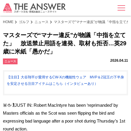
MENU
HOME
ゴルフ
ニュース
マスターズで“マナー違反”が物議「中指を立て
マスターズで“マナー違反”が物議「中指を立て
た」 放送禁止用語を連発、取材も拒否…英29
歳に米紙「愚かだ」
2026.04.11
ニュース
【注目】大谷翔平が愛用するCW-Xの機能性ウェア MVP＆2冠王の下半身
を安定させる注目アイテムはこちら（インタビューあり）
🚨🖕🏌️JUST IN: Robert MacIntyre has been ‘reprimanded’ by
Masters officials as the Scot was seen flipping the bird and
expressing bad language after a poor shot during Thursday’s 1st
round action.