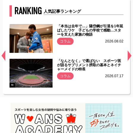
RANKING
人気記事ランキング
じた違
「本当は去年で…」陽岱鋼が引退を1年延
す」永
ばしたワケ 子どもの学校で感動…スタ
ーを支えた家族の物語
.08.01
コラム
2026.08.02
経異常
「なんとなく」で選ばない スポーツ医
づいた
が語るサプリメント摂取の基本とネイチ
ャーメイドの特長
コラム
2026.07.17
.07.21
PR