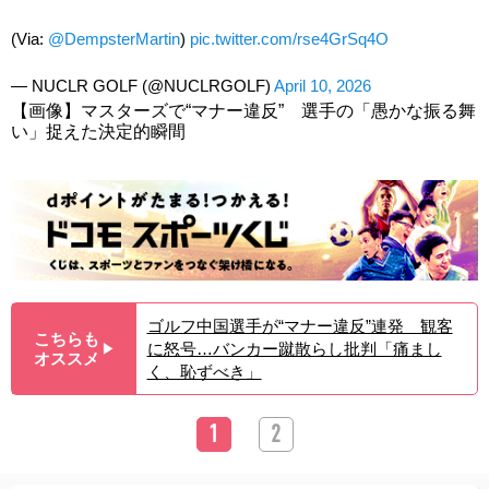
(Via:
@DempsterMartin
)
pic.twitter.com/rse4GrSq4O
— NUCLR GOLF (@NUCLRGOLF)
April 10, 2026
【画像】マスターズで“マナー違反” 選手の「愚かな振る舞
い」捉えた決定的瞬間
ゴルフ中国選手が“マナー違反”連発 観客
こちらも
に怒号…バンカー蹴散らし批判「痛まし
▶︎
オススメ
く、恥ずべき」
1
2