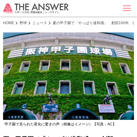
MENU
HOME
野球
ニュース
夏の甲子園で「やっぱり違和感」 創部100年、
甲子園で見られた変化に驚きの声（画像はイメージ）【写真：AC】