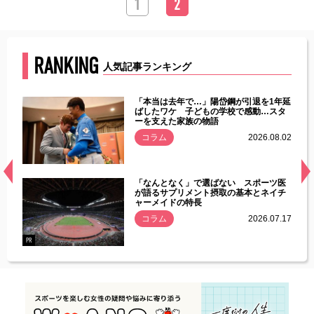
1
2
RANKING
人気記事ランキング
じた違
「本当は去年で…」陽岱鋼が引退を1年延
す」永
ばしたワケ 子どもの学校で感動…スタ
ーを支えた家族の物語
.08.01
コラム
2026.08.02
経異常
「なんとなく」で選ばない スポーツ医
づいた
が語るサプリメント摂取の基本とネイチ
ャーメイドの特長
コラム
2026.07.17
.07.21
PR