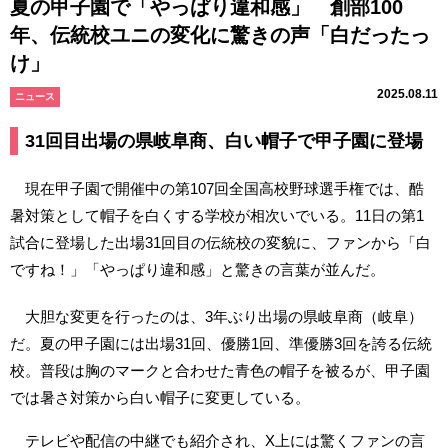
夏の甲子園で「やっぱり違和感」 創部100
年、伝統校ユニの変化に驚きの声「白だったっ
け」
2025.08.11
ニュース
31回目出場の県岐阜商、白い帽子で甲子園に登場
現在甲子園で開催中の第107回全国高校野球選手権では、酷
暑対策として帽子を白くする学校が相次いでいる。11日の第1
試合に登場した出場31回目の伝統校の変貌に、ファンから「白
ですね！」「やっぱり違和感」と驚きの言葉が並んだ。
大胆な変更を行ったのは、3年ぶり出場の県岐阜商（岐阜）
だ。夏の甲子園には出場31回、優勝1回、準優勝3回を誇る伝統
校。普段は胸のマークと合わせた青色の帽子を被るが、甲子園
では暑さ対策から白い帽子に変更している。
テレビや配信の中継でも紹介され、X上には驚くファンの言