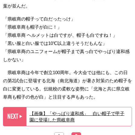
葉が並んだ。
「県岐商の帽子って白だったっけ」
「県岐阜商も帽子が白に！」
「県岐阜商 ヘルメットは白ですが、帽子も白ですね！」
「黒い服と白い服では10℃以上違うそうだもんな」
「県岐阜商のユニフォームが帽子まで真っ白でやっぱり違和感
しかない」
県岐阜商は今年で創立100周年。今大会では他にも、この日
の第2試合に登場する北海（南北海道）が暑さ対策のため帽子を
白に変更している。伝統校の柔軟な姿勢に「北海と共に県立岐
阜商も帽子の色が白」と注目する声もあった。
【画像】「やっぱり違和感」 白い帽子で甲子
NEXT
▶︎
園に登場した県岐阜商