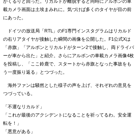
がくるりと回った。リカルドが離脱すると同時にアルボンの車
載カメラ画面は土埃まみれに。気づけば多くのタイヤが目の前
にあった。
ドイツの放送局「RTL」のF1専門インスタグラムはリカルド
の右リアタイヤが接触した瞬間の画像を公開した。F1公式Xは
「赤旗」「アルボンとリカルドがターン2で接触し、両ドライバ
ーが車から出た」と紹介。さらにアルボンの車載カメラ画像4枚
を投稿し、「ここ鈴鹿で、スタートから赤旗となった事故をも
う一度振り返る」とつづった。
海外ファンは騒然とした様子の声を上げ、それぞれの意見を
つづっている。
「不運なリカルド」
「これが最後のアクシデントになることを祈ってるわ。安全運
転を！」
「悪意がある」