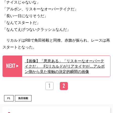
「ナイスじゃないな」
「アルボン、リスキーなオーバーテイクだ」
「長い一日になりそうだ」
「なんてスタートだ」
「なんてえげつないクラッシュなんだ」
リカルドはRBで角田裕毅と同僚。赤旗が振られ、レースは再
スタートとなった。
【画像】「悪意ある」「リスキーなオーバーテ
NEXT
イクだ」 F1リカルドがリアタイヤが…アルボ
▶︎
ン側から見た接触の決定的瞬間の画像
1
2
F1
角田裕毅