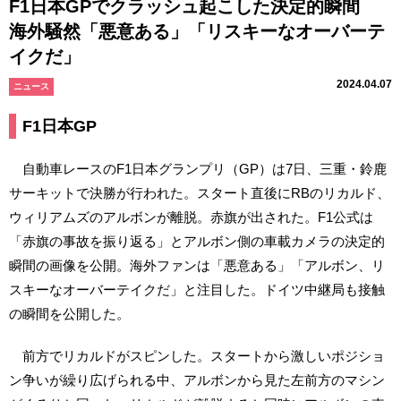
F1日本GPでクラッシュ起こした決定的瞬間
海外騒然「悪意ある」「リスキーなオーバーテ
イクだ」
2024.04.07
ニュース
F1日本GP
自動車レースのF1日本グランプリ（GP）は7日、三重・鈴鹿
サーキットで決勝が行われた。スタート直後にRBのリカルド、
ウィリアムズのアルボンが離脱。赤旗が出された。F1公式は
「赤旗の事故を振り返る」とアルボン側の車載カメラの決定的
瞬間の画像を公開。海外ファンは「悪意ある」「アルボン、リ
スキーなオーバーテイクだ」と注目した。ドイツ中継局も接触
の瞬間を公開した。
前方でリカルドがスピンした。スタートから激しいポジショ
ン争いが繰り広げられる中、アルボンから見た左前方のマシン