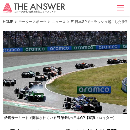
MENU
HOME
モータースポーツ
ニュース
F1日本GPでクラッシュ起こした決
鈴鹿サーキットで開催されているF1第4戦の日本GP【写真：ロイター】