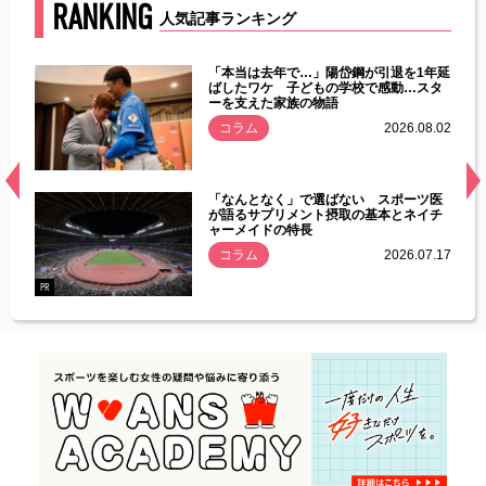
RANKING
人気記事ランキング
じた違
「本当は去年で…」陽岱鋼が引退を1年延
す」永
ばしたワケ 子どもの学校で感動…スタ
ーを支えた家族の物語
.08.01
コラム
2026.08.02
経異常
「なんとなく」で選ばない スポーツ医
づいた
が語るサプリメント摂取の基本とネイチ
ャーメイドの特長
コラム
2026.07.17
.07.21
PR