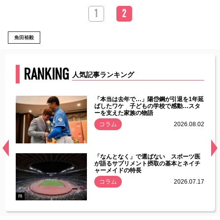
1
2
角田裕毅
RANKING
人気記事ランキング
じた違
「本当は去年で…」陽岱鋼が引退を1年延
す」永
ばしたワケ 子どもの学校で感動…スタ
ーを支えた家族の物語
.08.01
コラム
2026.08.02
経異常
「なんとなく」で選ばない スポーツ医
づいた
が語るサプリメント摂取の基本とネイチ
ャーメイドの特長
コラム
2026.07.17
.07.21
PR