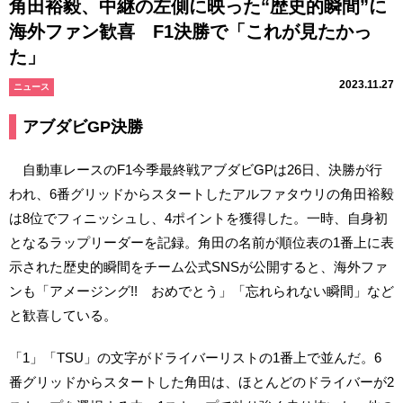
角田裕毅、中継の左側に映った“歴史的瞬間”に
海外ファン歓喜 F1決勝で「これが見たかっ
た」
2023.11.27
ニュース
アブダビGP決勝
自動車レースのF1今季最終戦アブダビGPは26日、決勝が行
われ、6番グリッドからスタートしたアルファタウリの角田裕毅
は8位でフィニッシュし、4ポイントを獲得した。一時、自身初
となるラップリーダーを記録。角田の名前が順位表の1番上に表
示された歴史的瞬間をチーム公式SNSが公開すると、海外ファ
ンも「アメージング!! おめでとう」「忘れられない瞬間」など
と歓喜している。
「1」「TSU」の文字がドライバーリストの1番上で並んだ。6
番グリッドからスタートした角田は、ほとんどのドライバーが2