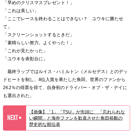
「早めのクリスマスプレゼント！」
「これは美しい」
「ここでレースを終わることはできない？ ユウキに勝たせ
て」
「スクリーンショットするときだ」
「素晴らしい努力。よくやった！」
「これが見たかった」
「ユウキを表彰台に」
最終ラップではルイス・ハミルトン（メルセデス）とのデッ
ドヒートを制し、8位入賞を果たした角田。世界のファンから
24.2％の得票を得て、自身初のドライバー・オブ・ザ・デイに
も選出された。
【画像】「1」「TSU」が先頭に 「忘れられな
NEXT
い瞬間」と海外ファンを歓喜させた角田裕毅の
▶︎
歴史的な順位表