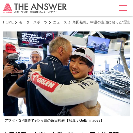
MENU
HOME
モータースポーツ
ニュース
角田裕毅、中継の左側に映った“歴史
アブダビGP決勝で8位入賞の角田裕毅【写真：Getty Images】