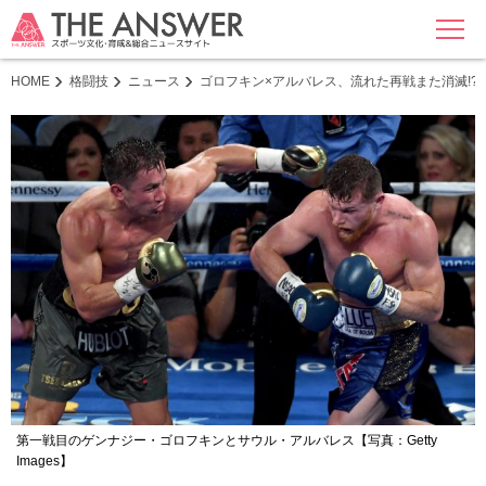
MENU
HOME
格闘技
ニュース
ゴロフキン×アルバレス、流れた再戦また消滅!?
第一戦目のゲンナジー・ゴロフキンとサウル・アルバレス【写真：Getty
Images】