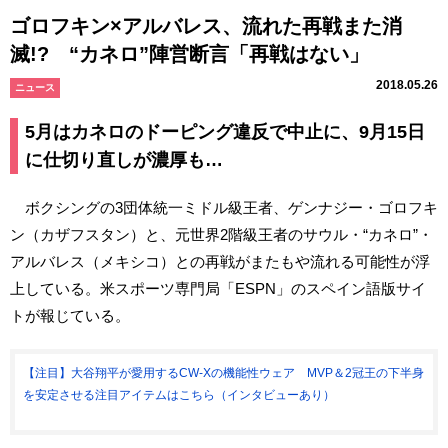
ゴロフキン×アルバレス、流れた再戦また消
滅!? “カネロ”陣営断言「再戦はない」
2018.05.26
ニュース
5月はカネロのドーピング違反で中止に、9月15日
に仕切り直しが濃厚も…
ボクシングの3団体統一ミドル級王者、ゲンナジー・ゴロフキ
ン（カザフスタン）と、元世界2階級王者のサウル・“カネロ”・
アルバレス（メキシコ）との再戦がまたもや流れる可能性が浮
上している。米スポーツ専門局「ESPN」のスペイン語版サイ
トが報じている。
【注目】大谷翔平が愛用するCW-Xの機能性ウェア MVP＆2冠王の下半身
を安定させる注目アイテムはこちら（インタビューあり）