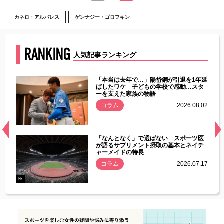
カネロ・アルバレス
ゲンナジー・ゴロフキン
RANKING
人気記事ランキング
じた違
「本当は去年で…」陽岱鋼が引退を1年延
す」永
ばしたワケ 子どもの学校で感動…スタ
ーを支えた家族の物語
.08.01
コラム
2026.08.02
経異常
「なんとなく」で選ばない スポーツ医
づいた
が語るサプリメント摂取の基本とネイチ
ャーメイドの特長
コラム
2026.07.17
.07.21
PR