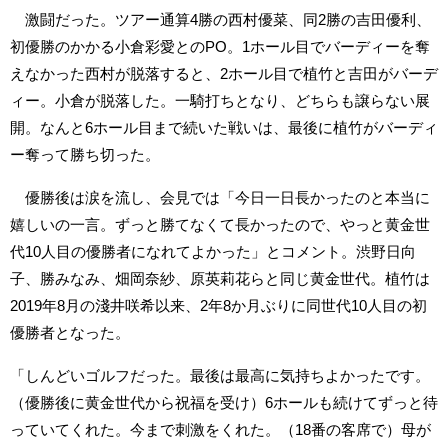
激闘だった。ツアー通算4勝の西村優菜、同2勝の吉田優利、
初優勝のかかる小倉彩愛とのPO。1ホール目でバーディーを奪
えなかった西村が脱落すると、2ホール目で植竹と吉田がバーデ
ィー。小倉が脱落した。一騎打ちとなり、どちらも譲らない展
開。なんと6ホール目まで続いた戦いは、最後に植竹がバーディ
ー奪って勝ち切った。
優勝後は涙を流し、会見では「今日一日長かったのと本当に
嬉しいの一言。ずっと勝てなくて長かったので、やっと黄金世
代10人目の優勝者になれてよかった」とコメント。渋野日向
子、勝みなみ、畑岡奈紗、原英莉花らと同じ黄金世代。植竹は
2019年8月の淺井咲希以来、2年8か月ぶりに同世代10人目の初
優勝者となった。
「しんどいゴルフだった。最後は最高に気持ちよかったです。
（優勝後に黄金世代から祝福を受け）6ホールも続けてずっと待
っていてくれた。今まで刺激をくれた。（18番の客席で）母が