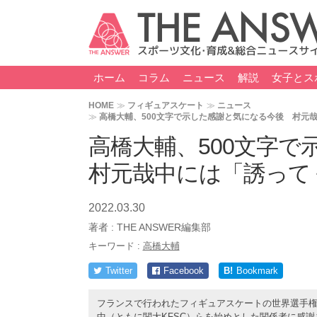
ホーム
コラム
ニュース
解説
女子とス
HOME
フィギュアスケート
ニュース
高橋大輔、500文字で示した感謝と気になる今後 村元
高橋大輔、500文字
村元哉中には「誘って
2022.03.30
著者 :
THE ANSWER編集部
キーワード :
高橋大輔
Twitter
Facebook
B!
Bookmark
フランスで行われたフィギュアスケートの世界選手
中（ともに関大KFSC）らを始めとした関係者に感謝