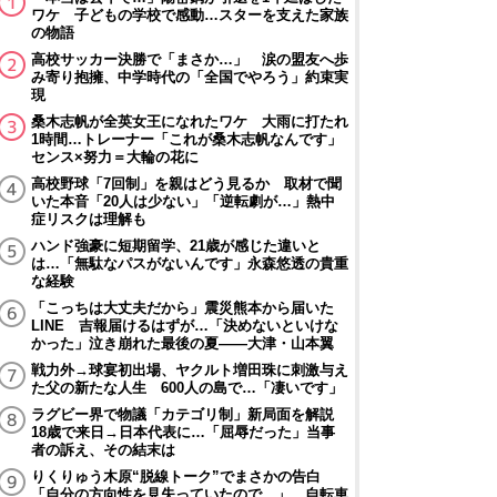
ワケ 子どもの学校で感動…スターを支えた家族
の物語
高校サッカー決勝で「まさか…」 涙の盟友へ歩
み寄り抱擁、中学時代の「全国でやろう」約束実
現
桑木志帆が全英女王になれたワケ 大雨に打たれ
1時間…トレーナー「これが桑木志帆なんです」
センス×努力＝大輪の花に
高校野球「7回制」を親はどう見るか 取材で聞
いた本音「20人は少ない」「逆転劇が…」熱中
症リスクは理解も
ハンド強豪に短期留学、21歳が感じた違いと
は…「無駄なパスがないんです」永森悠透の貴重
な経験
「こっちは大丈夫だから」震災熊本から届いた
LINE 吉報届けるはずが…「決めないといけな
かった」泣き崩れた最後の夏――大津・山本翼
戦力外→球宴初出場、ヤクルト増田珠に刺激与え
た父の新たな人生 600人の島で…「凄いです」
ラグビー界で物議「カテゴリ制」新局面を解説
18歳で来日→日本代表に…「屈辱だった」当事
者の訴え、その結末は
りくりゅう木原“脱線トーク”でまさかの告白
「自分の方向性を見失っていたので…」 自転車