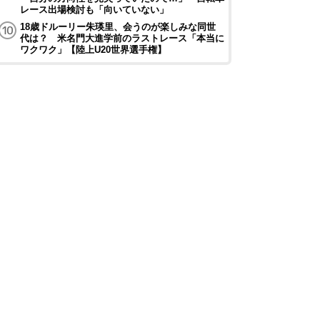
レース出場検討も「向いていない」
18歳ドルーリー朱瑛里、会うのが楽しみな同世
代は？ 米名門大進学前のラストレース「本当に
ワクワク」【陸上U20世界選手権】