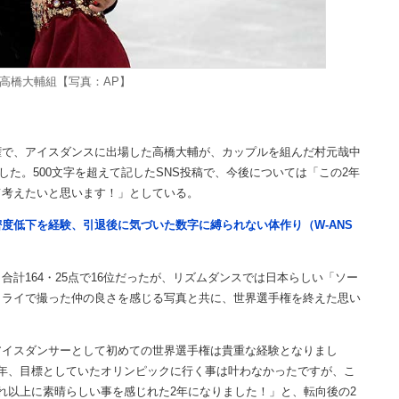
高橋大輔組【写真：AP】
で、アイスダンスに出場した高橋大輔が、カップルを組んだ村元哉中
した。500文字を超えて記したSNS投稿で、今後については「この2年
て考えたいと思います！」としている。
度低下を経験、引退後に気づいた数字に縛られない体作り（W-ANS
計164・25点で16位だったが、リズムダンスでは日本らしい「ソー
クライで撮った仲の良さを感じる写真と共に、世界選手権を終えた思い
アイスダンサーとして初めての世界選手権は貴重な経験となりまし
年、目標としていたオリンピックに行く事は叶わなかったですが、こ
れ以上に素晴らしい事を感じれた2年になりました！」と、転向後の2