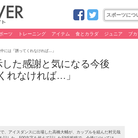
ポーツ
トレーニング
アイテム
食とカラダ
ジュニア
ブカ
哉中には「誘ってくれなければ…」
で示した感謝と気になる今後
くれなければ…」
権で、アイスダンスに出場した高橋大輔が、カップルを組んだ村元哉
を記した。500文字を超えて記したSNS投稿で、今後については