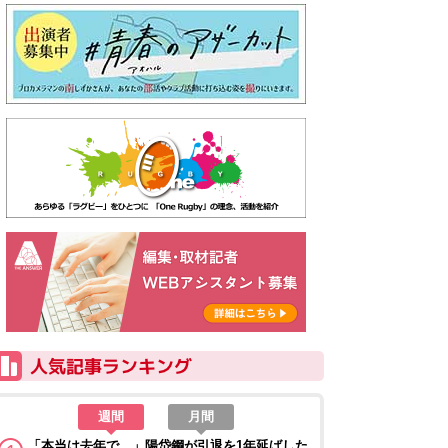
週間
月間
「本当は去年で…」陽岱鋼が引退を1年延ばした