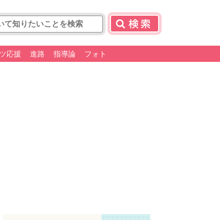
ツ応援
進路
指導論
フォト