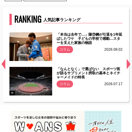
RANKING
人気記事ランキング
じた違
「本当は去年で…」陽岱鋼が引退を1年延
す」永
ばしたワケ 子どもの学校で感動…スタ
ーを支えた家族の物語
.08.01
コラム
2026.08.02
経異常
「なんとなく」で選ばない スポーツ医
づいた
が語るサプリメント摂取の基本とネイチ
ャーメイドの特長
コラム
2026.07.17
.07.21
PR