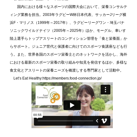
国内における様々なスポーツの国際大会において、栄養コンサルテ
ィング業務を担当。2003年ラグビーW杯日本代表、サッカーJリーグ横
浜F・マリノス（1999年～2017年）、ラグビーリーグワン・埼玉パナ
ソニックワイルドナイツ（2005年～2025年）ほか、モーグル、車いす
陸上選手らトップアスリートのコンディション管理を「食と栄養面」か
らサポート。ジュニア世代と保護者に向けてのスポーツ食講座なども行
う。また、世界各国のスポーツ栄養士とのネットワークを活かし、海外
における最新のスポーツ栄養の取り組みや知見を発信するほか、多様な
食文化とアスリートの栄養ニーズを橋渡しする専門家として活動中。
Let’s Eat Healthy:
https://members.food-connection.jp/