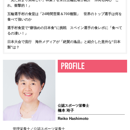
「見た目より美味しい」和菓子を来日五輪記者が紹介 仲間も関心「こ
れ、衝撃的！」
五輪選手村の食堂は「24時間営業＆700種類」 世界のトップ選手は何を
食べて強いのか
選手村食堂で“癖強めの日本食”に挑戦 スペイン選手の食レポに「食べて
るの凄い！」
日本大会で流行 海外メディアが「絶賛の逸品」と紹介した意外な“日本
製”は？
PROFILE
公認スポーツ栄養士
橋本 玲子
Reiko Hashimoto
管理栄養士／公認スポーツ栄養士