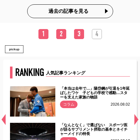
過去の記事を見る
1
2
3
4
pickup
RANKING
人気記事ランキング
じた違
「本当は去年で…」陽岱鋼が引退を1年延
す」永
ばしたワケ 子どもの学校で感動…スタ
ーを支えた家族の物語
.08.01
コラム
2026.08.02
経異常
「なんとなく」で選ばない スポーツ医
づいた
が語るサプリメント摂取の基本とネイチ
ャーメイドの特長