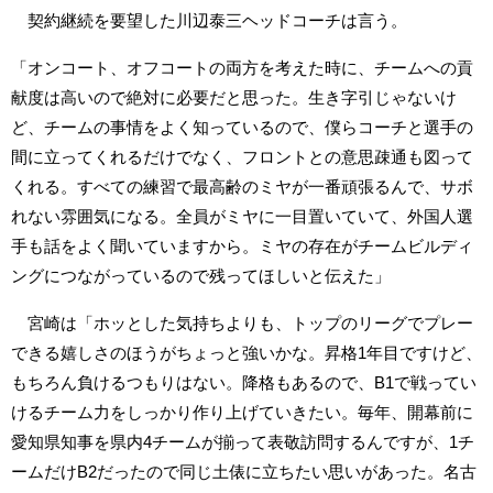
契約継続を要望した川辺泰三ヘッドコーチは言う。
「オンコート、オフコートの両方を考えた時に、チームへの貢
献度は高いので絶対に必要だと思った。生き字引じゃないけ
ど、チームの事情をよく知っているので、僕らコーチと選手の
間に立ってくれるだけでなく、フロントとの意思疎通も図って
くれる。すべての練習で最高齢のミヤが一番頑張るんで、サボ
れない雰囲気になる。全員がミヤに一目置いていて、外国人選
手も話をよく聞いていますから。ミヤの存在がチームビルディ
ングにつながっているので残ってほしいと伝えた」
宮崎は「ホッとした気持ちよりも、トップのリーグでプレー
できる嬉しさのほうがちょっと強いかな。昇格1年目ですけど、
もちろん負けるつもりはない。降格もあるので、B1で戦ってい
けるチーム力をしっかり作り上げていきたい。毎年、開幕前に
愛知県知事を県内4チームが揃って表敬訪問するんですが、1チ
ームだけB2だったので同じ土俵に立ちたい思いがあった。名古