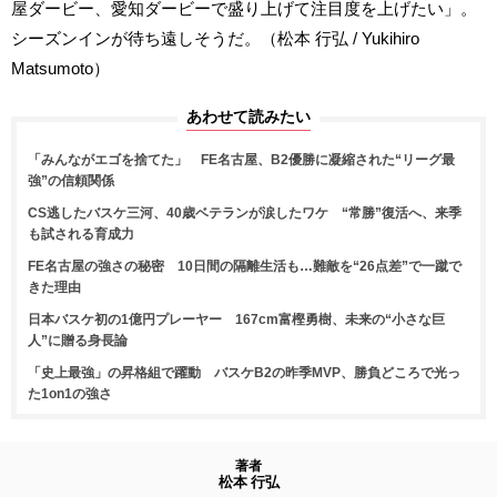
屋ダービー、愛知ダービーで盛り上げて注目度を上げたい」。
シーズンインが待ち遠しそうだ。（松本 行弘 / Yukihiro
Matsumoto）
あわせて読みたい
「みんながエゴを捨てた」 FE名古屋、B2優勝に凝縮された“リーグ最
強”の信頼関係
CS逃したバスケ三河、40歳ベテランが涙したワケ “常勝”復活へ、来季
も試される育成力
FE名古屋の強さの秘密 10日間の隔離生活も…難敵を“26点差”で一蹴で
きた理由
日本バスケ初の1億円プレーヤー 167cm富樫勇樹、未来の“小さな巨
人”に贈る身長論
「史上最強」の昇格組で躍動 バスケB2の昨季MVP、勝負どころで光っ
た1on1の強さ
著者
松本 行弘