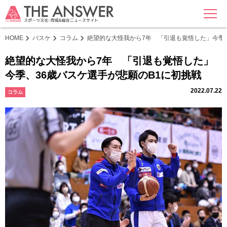
MENU
HOME
バスケ
コラム
絶望的な大怪我から7年 「引退も覚悟した」今季、
絶望的な大怪我から7年 「引退も覚悟した」
今季、36歳バスケ選手が悲願のB1に初挑戦
2022.07.22
コラム