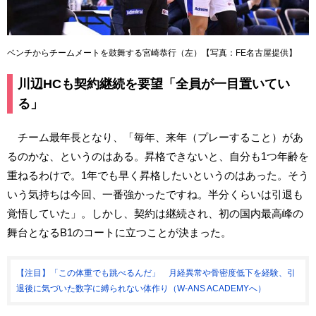
ベンチからチームメートを鼓舞する宮崎恭行（左）【写真：FE名古屋提供】
川辺HCも契約継続を要望「全員が一目置いてい
る」
チーム最年長となり、「毎年、来年（プレーすること）があ
るのかな、というのはある。昇格できないと、自分も1つ年齢を
重ねるわけで。1年でも早く昇格したいというのはあった。そう
いう気持ちは今回、一番強かったですね。半分くらいは引退も
覚悟していた」。しかし、契約は継続され、初の国内最高峰の
舞台となるB1のコートに立つことが決まった。
【注目】「この体重でも跳べるんだ」 月経異常や骨密度低下を経験、引
退後に気づいた数字に縛られない体作り（W-ANS ACADEMYへ）