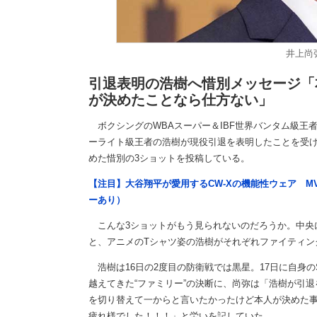
井上尚
引退表明の浩樹へ惜別メッセージ「
が決めたことなら仕方ない」
ボクシングのWBAスーパー＆IBF世界バンタム級王
ーライト級王者の浩樹が現役引退を表明したことを受
めた惜別の3ショットを投稿している。
【注目】大谷翔平が愛用するCW-Xの機能性ウェア M
ーあり）
こんな3ショットがもう見られないのだろうか。中央
と、アニメのTシャツ姿の浩樹がそれぞれファイティン
浩樹は16日の2度目の防衛戦では黒星。17日に自身
越えてきた“ファミリー”の決断に、尚弥は「浩樹が引
を切り替えて一からと言いたかったけど本人が決めた
疲れ様でした！！！」と労いを記していた。