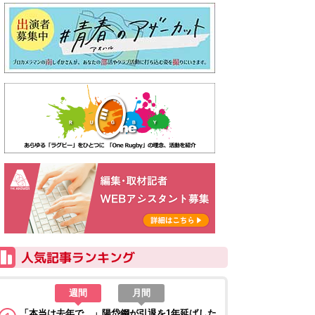
週間
月間
「本当は去年で…」陽岱鋼が引退を1年延ばした