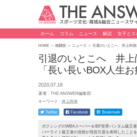
ホーム
コラム
ニュース
解説
女子とス
HOME
格闘技
ニュース
引退のいとこへ 井上尚弥
引退のいとこへ 井上
「長い長いBOX人生
2020.07.18
著者 :
THE ANSWER編集部
キーワード :
井上尚弥
Twitter
Facebook
B!
Bookmark
ボクシングのWBAスーパー＆IBF世界バンタム級
パーライト級王者の浩樹が現役引退を表明したこと