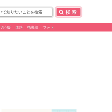
ツ応援
進路
指導論
フォト