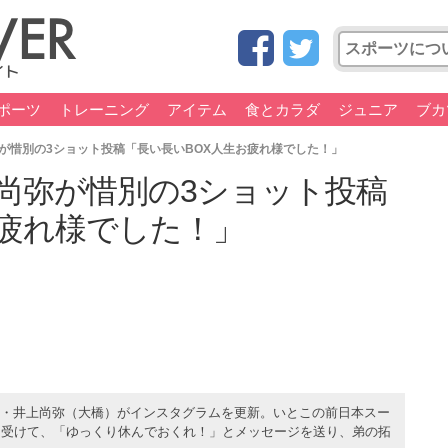
ポーツ
トレーニング
アイテム
食とカラダ
ジュニア
ブカ
が惜別の3ショット投稿「長い長いBOX人生お疲れ様でした！」
尚弥が惜別の3ショット投稿
お疲れ様でした！」
王者・井上尚弥（大橋）がインスタグラムを更新。いとこの前日本スー
を受けて、「ゆっくり休んでおくれ！」とメッセージを送り、弟の拓