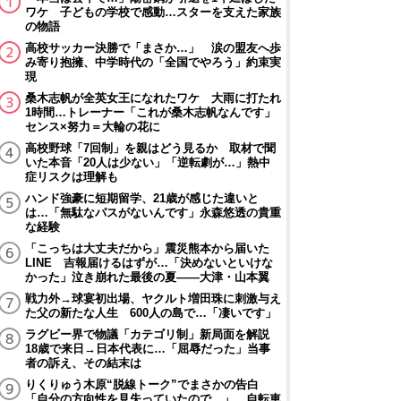
ワケ 子どもの学校で感動…スターを支えた家族
の物語
高校サッカー決勝で「まさか…」 涙の盟友へ歩
み寄り抱擁、中学時代の「全国でやろう」約束実
現
桑木志帆が全英女王になれたワケ 大雨に打たれ
1時間…トレーナー「これが桑木志帆なんです」
センス×努力＝大輪の花に
高校野球「7回制」を親はどう見るか 取材で聞
いた本音「20人は少ない」「逆転劇が…」熱中
症リスクは理解も
ハンド強豪に短期留学、21歳が感じた違いと
は…「無駄なパスがないんです」永森悠透の貴重
な経験
「こっちは大丈夫だから」震災熊本から届いた
LINE 吉報届けるはずが…「決めないといけな
かった」泣き崩れた最後の夏――大津・山本翼
戦力外→球宴初出場、ヤクルト増田珠に刺激与え
た父の新たな人生 600人の島で…「凄いです」
ラグビー界で物議「カテゴリ制」新局面を解説
18歳で来日→日本代表に…「屈辱だった」当事
者の訴え、その結末は
りくりゅう木原“脱線トーク”でまさかの告白
「自分の方向性を見失っていたので…」 自転車