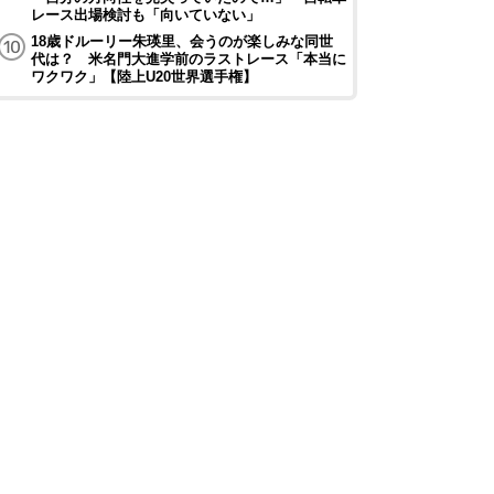
レース出場検討も「向いていない」
18歳ドルーリー朱瑛里、会うのが楽しみな同世
代は？ 米名門大進学前のラストレース「本当に
ワクワク」【陸上U20世界選手権】