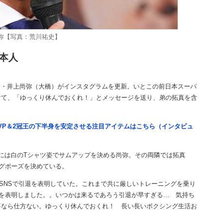
弥【写真：荒川祐史】
本人
者・井上尚弥（大橋）がインスタグラムを更新。いとこの前日本スーパ
けて、「ゆっくり休んでおくれ！」とメッセージを送り、弟の拓真を含
VP＆2冠王の下半身を安定させる注目アイテムはこちら（インタビュ
には白のTシャツ姿でサムアップを決める尚弥。その両隣では拓真
グポーズを決めている。
のSNSで引退を表明していた。これまで共に厳しいトレーニングを乗り
退を表明しました。。いつかは来るであろう引退が早すぎる… 気持ち
事なら仕方ない。ゆっくり休んでおくれ！ 長い長いボクシング生活お