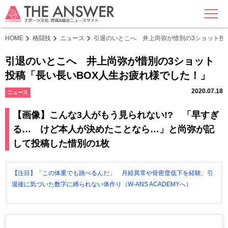
MENU
HOME
格闘技
ニュース
引退のいとこへ 井上尚弥が惜別の3ショット投
引退のいとこへ 井上尚弥が惜別の3ショット
投稿「長い長いBOX人生お疲れ様でした！」
2020.07.18
ニュース
【画像】こんな3人がもう見られない!? 「早すぎ
る… けど本人が決めたことなら…」と尚弥が記
して投稿した惜別の1枚
【注目】「この体重でも跳べるんだ」 月経異常や骨密度低下を経験、引
退後に気づいた数字に縛られない体作り（W-ANS ACADEMYへ）