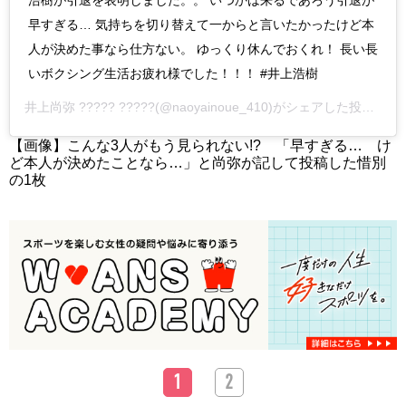
浩樹が引退を表明しました。。 いつかは来るであろう引退が
早すぎる… 気持ちを切り替えて一からと言いたかったけど本
人が決めた事なら仕方ない。 ゆっくり休んでおくれ！ 長い長
いボクシング生活お疲れ様でした！！！ #井上浩樹
井上尚弥 ????? ?????
(@naoyainoue_410)がシェアした投稿 –
2
【画像】こんな3人がもう見られない!? 「早すぎる… け
ど本人が決めたことなら…」と尚弥が記して投稿した惜別
の1枚
1
2