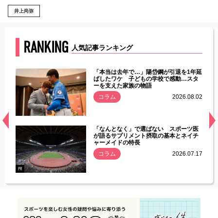
井上尚弥
RANKING
人気記事ランキング
じた違
「本当は去年で…」陽岱鋼が引退を1年延
す」永
ばしたワケ 子どもの学校で感動…スタ
ーを支えた家族の物語
.08.01
コラム
2026.08.02
経異常
「なんとなく」で選ばない スポーツ医
づいた
が語るサプリメント摂取の基本とネイチ
ャーメイドの特長
コラム
2026.07.17
.07.21
PR