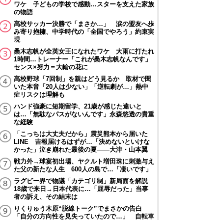
ワケ 子どもの学校で感動…スターを支えた家族
の物語
高校サッカー決勝で「まさか…」 涙の盟友へ歩
み寄り抱擁、中学時代の「全国でやろう」約束実
現
桑木志帆が全英女王になれたワケ 大雨に打たれ
1時間…トレーナー「これが桑木志帆なんです」
センス×努力＝大輪の花に
高校野球「7回制」を親はどう見るか 取材で聞
いた本音「20人は少ない」「逆転劇が…」熱中
症リスクは理解も
ハンド強豪に短期留学、21歳が感じた違いと
は…「無駄なパスがないんです」永森悠透の貴重
な経験
「こっちは大丈夫だから」震災熊本から届いた
LINE 吉報届けるはずが…「決めないといけな
かった」泣き崩れた最後の夏――大津・山本翼
戦力外→球宴初出場、ヤクルト増田珠に刺激与え
た父の新たな人生 600人の島で…「凄いです」
ラグビー界で物議「カテゴリ制」新局面を解説
18歳で来日→日本代表に…「屈辱だった」当事
者の訴え、その結末は
りくりゅう木原“脱線トーク”でまさかの告白
「自分の方向性を見失っていたので…」 自転車