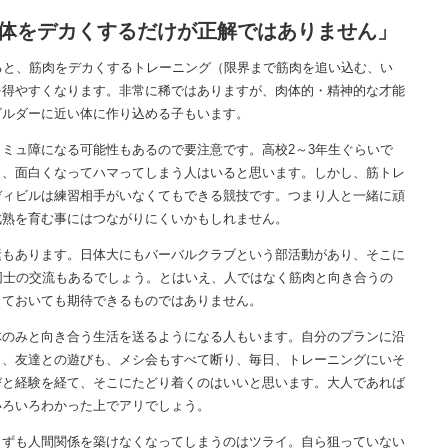
体をデカくするだけが正解ではありません」
ると、筋肉をデカくするトレーニング（限界まで筋肉を追い込む、い
を得やすくなります。非常に稀ではありますが、肉体的・精神的な才能
ビルダーに近い体に作り込める子もいます。
ミュ障になる可能性もあるので要注意です。高校2～3年生ぐらいで
し、面白くなってハマってしまう人はいると思います。しかし、筋トレ
ディビルは練習相手がいなくてもできる競技です。つまり人と一緒に頑
成熟を育む事にはつながりにくいかもしれません。
もあります。日体大にもバーバルクラブという部活動があり、そこに
同士の交流もあるでしょう。とはいえ、人ではなく筋肉と向き合うの
っておいても期待できるものではありません。
のみと向き合う生活を送るようになる人もいます。自分のプランに沿
り、友達との遊びも、メシ会もすべて断り、毎日、トレーニングにいそ
びと経験を経て、そこにたどり着くのはいいと思います。大人であれば
いろいろわかった上でアリでしょう。
ずも人間関係を築けなくなってしまうのはツライ。自ら狙っていない