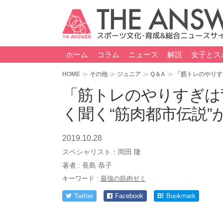
ホーム
コラム
ニュース
解説
女子とス
HOME
その他
ジュニア
Q＆A
「筋トレのやりす
「筋トレのやりすぎは
く聞く“筋肉都市伝説”
2019.10.28
スペシャリスト：
岡田 隆
著者 :
長島 恭子
キーワード :
最強の筋肉ゼミ
Twitter
Facebook
B!
Bookmark