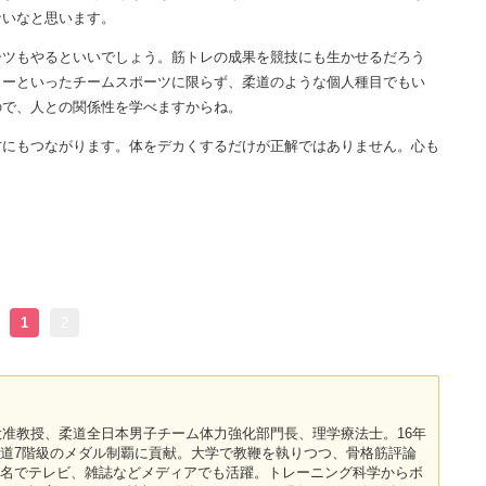
ないなと思います。
ツもやるといいでしょう。筋トレの成果を競技にも生かせるだろう
カーといったチームスポーツに限らず、柔道のような個人種目でもい
ので、人との関係性を学べますからね。
にもつながります。体をデカくするだけが正解ではありません。心も
1
2
体大准教授、柔道全日本男子チーム体力強化部門長、理学療法士。16年
道7階級のメダル制覇に貢献。大学で教鞭を執りつつ、骨格筋評論
名でテレビ、雑誌などメディアでも活躍。トレーニング科学からボ