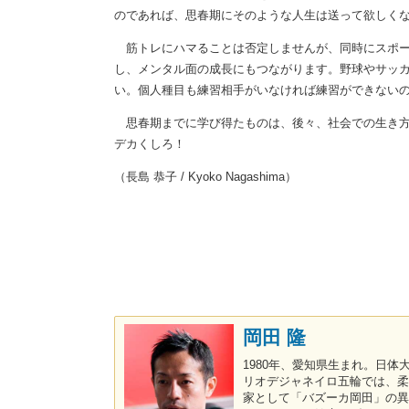
のであれば、思春期にそのような人生は送って欲しく
筋トレにハマることは否定しませんが、同時にスポー
し、メンタル面の成長にもつながります。野球やサッ
い。個人種目も練習相手がいなければ練習ができない
思春期までに学び得たものは、後々、社会での生き方
デカくしろ！
（長島 恭子 / Kyoko Nagashima）
岡田 隆
1980年、愛知県生まれ。日
リオデジャネイロ五輪では、柔
家として「バズーカ岡田」の異