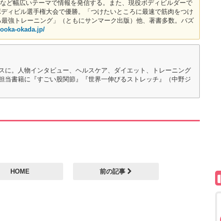
など幅広いテーマで情報を発信する。また、現役ボディビルダーで
人ボディビル選手権大会で優勝。「つけたいところに最速で筋肉をつけ
落ちる最強トレーニング」（ともにサンマーク出版）他、著書多数。バズ
zooka-okada.jp/
スに。人物インタビュー、ヘルスケア、ダイエット、トレーニング
担当書籍に『すごい股関節』『世界一伸びるストレッチ』（中野ジ
HOME
前の記事