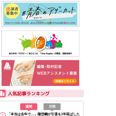
週間
月間
「本当は去年で…」陽岱鋼が引退を1年延ばした