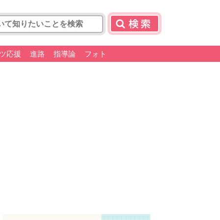
ツ応援
進路
指導論
フォト