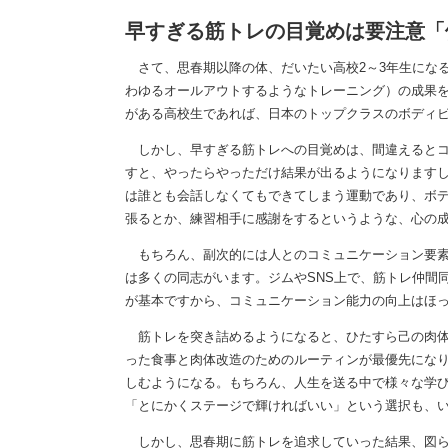
早すぎる筋トレの目覚めは要注意「
さて、思春期以降の体、だいたい高校2～3年生にな
わゆるオールアウトするようなトレーニング）の成果
がある高校生であれば、日本のトップクラスのボディ
しかし、早すぎる筋トレへの目覚めは、間違えるとコ
すと、やったらやっただけ結果が出るようになります
は誰とも会話しなくてもできてしまう運動であり、ボ
張るとか、練習相手に感謝をするというような、心の
もちろん、副次的には人とのコミュニケーション要素
は多くの同志がいます。ジムやSNS上で、筋トレ仲間
が基本ですから、コミュニケーション能力の向上はほ
筋トレを突き詰めるようになると、ひたすら己の肉体
った食事と肉体改造のためのルーティンが最優先にな
しむようになる。もちろん、人生を送る中で様々な学
「とにかくステージで輝ければいい」という選択も、
しかし、思春期に筋トレを追求していった結果、図ら