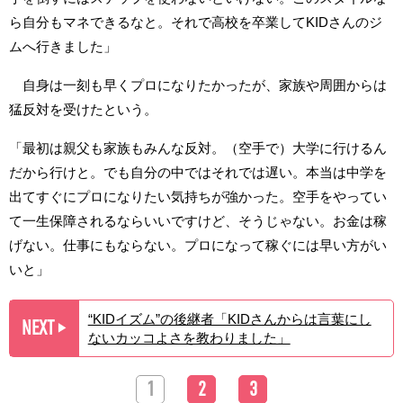
ら自分もマネできるなと。それで高校を卒業してKIDさんのジ
ムへ行きました」
自身は一刻も早くプロになりたかったが、家族や周囲からは
猛反対を受けたという。
「最初は親父も家族もみんな反対。（空手で）大学に行けるん
だから行けと。でも自分の中ではそれでは遅い。本当は中学を
出てすぐにプロになりたい気持ちが強かった。空手をやってい
て一生保障されるならいいですけど、そうじゃない。お金は稼
げない。仕事にもならない。プロになって稼ぐには早い方がい
いと」
“KIDイズム”の後継者「KIDさんからは言葉にし
NEXT
▶︎
ないカッコよさを教わりました」
1
2
3