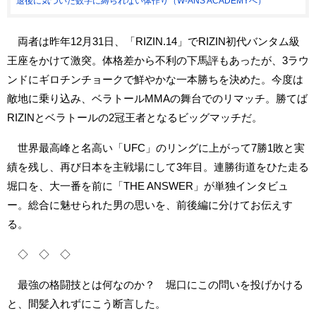
退後に気づいた数字に縛られない体作り（W-ANS ACADEMYへ）
両者は昨年12月31日、「RIZIN.14」でRIZIN初代バンタム級
王座をかけて激突。体格差から不利の下馬評もあったが、3ラウ
ンドにギロチンチョークで鮮やかな一本勝ちを決めた。今度は
敵地に乗り込み、ベラトールMMAの舞台でのリマッチ。勝てば
RIZINとベラトールの2冠王者となるビッグマッチだ。
世界最高峰と名高い「UFC」のリングに上がって7勝1敗と実
績を残し、再び日本を主戦場にして3年目。連勝街道をひた走る
堀口を、大一番を前に「THE ANSWER」が単独インタビュ
ー。総合に魅せられた男の思いを、前後編に分けてお伝えす
る。
◇ ◇ ◇
最強の格闘技とは何なのか？ 堀口にこの問いを投げかける
と、間髪入れずにこう断言した。