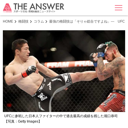
MENU
HOME
格闘技
コラム
最強の格闘技は「そりゃ総合ですよね」― UFC
UFCに参戦した日本人ファイターの中で過去最高の成績を残した堀口恭司
【写真：Getty Images】