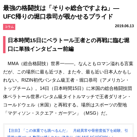
最強の格闘技は「そりゃ総合ですよね」―
UFC帰りの堀口恭司が覗かせるプライド
2019.06.13
コラム
日本時間15日にベラトール王者との再戦に臨む堀
口に単独インタビュー前編
MMA（総合格闘技）世界一――。なんともロマン溢れる言葉
だが、この場所に最も近づき、また今、最も近い日本人かもし
れない。RIZIN初代バンタム級王者・堀口恭司（アメリカン・
トップチーム）。14日（日本時間15日）に米国の総合格闘技団
体ベラトール世界バンタム級タイトルマッチで王者ダリオン・
コールドウェル（米国）と再戦する。場所はスポーツの聖地
「マディソン・スクエア・ガーデン」（MSG）だ。
【注目】「この体重でも跳べるんだ」 月経異常や骨密度低下を経験、引