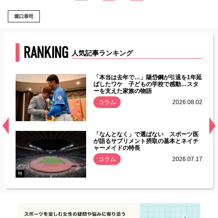
堀口恭司
RANKING
人気記事ランキング
じた違
「本当は去年で…」陽岱鋼が引退を1年延
す」永
ばしたワケ 子どもの学校で感動…スタ
ーを支えた家族の物語
.08.01
コラム
2026.08.02
経異常
「なんとなく」で選ばない スポーツ医
づいた
が語るサプリメント摂取の基本とネイチ
ャーメイドの特長
コラム
2026.07.17
.07.21
PR