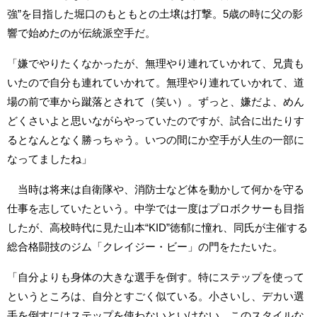
強”を目指した堀口のもともとの土壌は打撃。5歳の時に父の影
響で始めたのが伝統派空手だ。
「嫌でやりたくなかったが、無理やり連れていかれて、兄貴も
いたので自分も連れていかれて。無理やり連れていかれて、道
場の前で車から蹴落とされて（笑い）。ずっと、嫌だよ、めん
どくさいよと思いながらやっていたのですが、試合に出たりす
るとなんとなく勝っちゃう。いつの間にか空手が人生の一部に
なってましたね」
当時は将来は自衛隊や、消防士など体を動かして何かを守る
仕事を志していたという。中学では一度はプロボクサーも目指
したが、高校時代に見た山本“KID”徳郁に憧れ、同氏が主催する
総合格闘技のジム「クレイジー・ビー」の門をたたいた。
「自分よりも身体の大きな選手を倒す。特にステップを使って
というところは、自分とすごく似ている。小さいし、デカい選
手を倒すにはステップを使わないといけない。このスタイルな