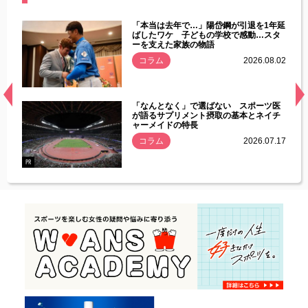
じた違
「本当は去年で…」陽岱鋼が引退を1年延
す」永
ばしたワケ 子どもの学校で感動…スタ
ーを支えた家族の物語
.08.01
コラム
2026.08.02
経異常
「なんとなく」で選ばない スポーツ医
づいた
が語るサプリメント摂取の基本とネイチ
ャーメイドの特長
コラム
2026.07.17
.07.21
PR