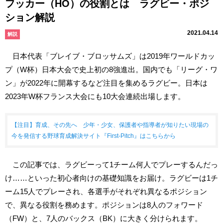
フッカー（HO）の役割とは ラグビー・ポジ
ション解説
2021.04.14
解説
日本代表「ブレイブ・ブロッサムズ」は2019年ワールドカッ
プ（W杯）日本大会で史上初の8強進出。国内でも「リーグ・ワ
ン」が2022年に開幕するなど注目を集めるラグビー。日本は
2023年W杯フランス大会にも10大会連続出場します。
【注目】育成、その先へ 少年・少女、保護者や指導者が知りたい現場の
今を発信する野球育成解決サイト『First-Pitch』はこちらから
この記事では、ラグビーって1チーム何人でプレーするんだっ
け……といった初心者向けの基礎知識をお届け。ラグビーは1チ
ーム15人でプレーされ、各選手がそれぞれ異なるポジション
で、異なる役割を務めます。ポジションは8人のフォワード
（FW）と、7人のバックス（BK）に大きく分けられます。