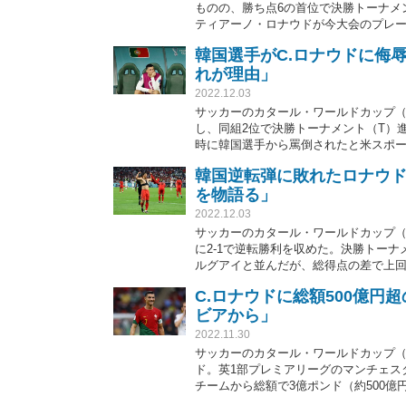
ものの、勝ち点6の首位で決勝トーナメ
ティアーノ・ロナウドが今大会のプレー
公開していたが、ファンの間で大喜利
韓国選手がC.ロナウドに侮
れが理由」
2022.12.03
サッカーのカタール・ワールドカップ（W
し、同組2位で決勝トーナメント（T）
時に韓国選手から罵倒されたと米スポー
韓国逆転弾に敗れたロナウ
を物語る」
2022.12.03
サッカーのカタール・ワールドカップ（
に2-1で逆転勝利を収めた。決勝トー
ルグアイと並んだが、総得点の差で上回
スFWクリスティアーノ・ロナウドが落
C.ロナウドに総額500億
る」と公開した。
ビアから」
2022.11.30
サッカーのカタール・ワールドカップ（
ド。英1部プレミアリーグのマンチェス
チームから総額で3億ポンド（約500
「ESPN」が報じている。