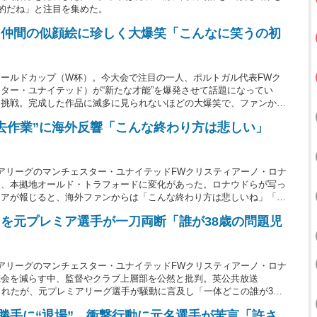
的だね」と注目を集めた。
身 仲間の似顔絵に珍しく大爆笑「こんなに笑うの初
ールドカップ（W杯）。今大会で注目の一人、ポルトガル代表FWク
ター・ユナイテッド）が“新たな才能”を爆発させて話題になってい
に挑戦。完成した作品に滅多に見られないほどの大爆笑で、ファンから
いった反響が寄せられている。
撤去作業”に海外反響「こんな終わり方は悲しい」
アリーグのマンチェスター・ユナイテッドFWクリスティアーノ・ロナ
中、本拠地オールド・トラフォードに変化があった。ロナウドらが写っ
ィアが報じると、海外ファンからは「こんな終わり方は悲しいね」「良
られている。
ドを元プレミア選手が一刀両断「誰が38歳の問題児
アリーグのマンチェスター・ユナイテッドFWクリスティアーノ・ロナ
機会を減らす中、監督やクラブ上層部を公然と批判。英公共放送
られたが、元プレミアリーグ選手が騒動に言及し「一体どこの誰が38
した。
勝手に“退場” 衝撃行動に元名選手が苦言「許さ