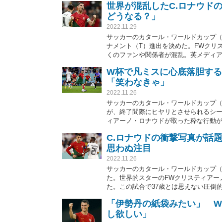
世界が混乱したC.ロナウド
どうなる？」
2022.11.29
サッカーのカタール・ワールドカップ（W
ナメント（T）進出を決めた。FWクリ
くのファンや関係者が混乱。英メディア
う文言にファンから反響が寄せられて
W杯で凡ミスに心底落胆する
「笑わなきゃ」
2022.11.26
サッカーのカタール・ワールドカップ（W
が、終了間際にヒヤリとさせられるシ
ィアーノ・ロナウドが取った粋な行動
C.ロナウドの衝撃写真が話
思わぬ注目
2022.11.26
サッカーのカタール・ワールドカップ（W
た。世界的スターのFWクリスティアー
た。この試合で37歳とは思えない圧倒
ツ」はこの時、背後にいたガーナ選手
「伊勢丹の紙袋みたい」 
し欲しい」