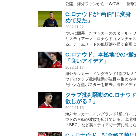
公開。海外ファンから「WOW！ 衝撃
C.ロナウドが“画伯”に変
めて見た」
2022.11.22
ついに開幕したサッカーのカタール・ワ
リスティアーノ・ロナウド（マンチェス
る。チームメートの似顔絵を描く企画
も「いい感じ」「セクシーな笑い」と
C.ロナウド、本拠地での“
「良いアイデア」
2022.11.17
海外サッカー、イングランド1部プレミ
ウドのクラブ批判騒動が注目を集める
た巨大な壁ポスターを撤去。海外メデ
いアイディアだ」と様々な反応が寄せ
クラブ批判騒動のC.ロナウ
欲しがる？」
2022.11.16
海外サッカー、イングランド1部プレミ
ウドの言動が波紋を広げている。出場
「BBC」など英メディアで一斉に報じ
歳の問題児を欲しがる？」と痛烈批判
C・ロナウド、試合終了前に