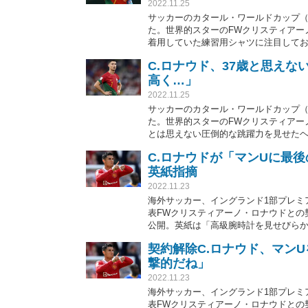
2022.11.25
サッカーのカタール・ワールドカップ（W
た。世界的スターのFWクリスティアー
着用していた練習用シャツに注目して
を持つ日本人ファンもいた。
C.ロナウド、37歳と思えな
高く…」
2022.11.25
サッカーのカタール・ワールドカップ（W
た。世界的スターのFWクリスティアー
とは思えない圧倒的な跳躍力を見せた
い」「ロナウドには重力関係なしか」
C.ロナウドが「マンUに最後
英紙指摘
2022.11.23
海外サッカー、イングランド1部プレミ
表FWクリスティアーノ・ロナウドとの
公開。英紙は「高級腕時計を見せびら
契約解除C.ロナウド、マンU
撃的だね」
2022.11.23
海外サッカー、イングランド1部プレミ
表FWクリスティアーノ・ロナウドとの