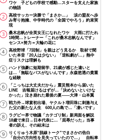
ワケ 子どもの学校で感動…スターを支えた家族
の物語
高校サッカー決勝で「まさか…」 涙の盟友へ歩
み寄り抱擁、中学時代の「全国でやろう」約束実
現
桑木志帆が全英女王になれたワケ 大雨に打たれ
1時間…トレーナー「これが桑木志帆なんです」
センス×努力＝大輪の花に
高校野球「7回制」を親はどう見るか 取材で聞
いた本音「20人は少ない」「逆転劇が…」熱中
症リスクは理解も
ハンド強豪に短期留学、21歳が感じた違いと
は…「無駄なパスがないんです」永森悠透の貴重
な経験
「こっちは大丈夫だから」震災熊本から届いた
LINE 吉報届けるはずが…「決めないといけな
かった」泣き崩れた最後の夏――大津・山本翼
戦力外→球宴初出場、ヤクルト増田珠に刺激与え
た父の新たな人生 600人の島で…「凄いです」
ラグビー界で物議「カテゴリ制」新局面を解説
18歳で来日→日本代表に…「屈辱だった」当事
者の訴え、その結末は
りくりゅう木原“脱線トーク”でまさかの告白
「自分の方向性を見失っていたので…」 自転車