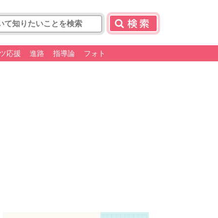
ツ応援
進路
指導論
フォト