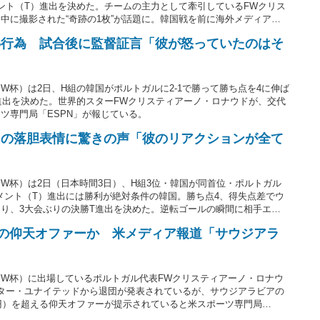
ント（T）進出を決めた。チームの主力として牽引しているFWクリス
中に撮影された“奇跡の1枚”が話題に。韓国戦を前に海外メディアが
状態になっている。
辱行為 試合後に監督証言「彼が怒っていたのはそ
杯）は2日、H組の韓国がポルトガルに2-1で勝って勝ち点を4に伸ば
進出を決めた。世界的スターFWクリスティアーノ・ロナウドが、交代
ツ専門局「ESPN」が報じている。
ドの落胆表情に驚きの声「彼のリアクションが全て
W杯）は2日（日本時間3日）、H組3位・韓国が同首位・ポルトガル
ナメント（T）進出には勝利が絶対条件の韓国。勝ち点4、得失点差でウ
り、3大会ぶりの決勝T進出を決めた。逆転ゴールの瞬間に相手エー
胆している画像を海外メディアが「彼のリアクションが全てを物語
円超の仰天オファーか 米メディア報道「サウジアラ
W杯）に出場しているポルトガル代表FWクリスティアーノ・ロナウ
ター・ユナイテッドから退団が発表されているが、サウジアラビアの
億円）を超える仰天オファーが提示されていると米スポーツ専門局