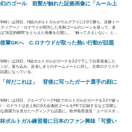
の幻のゴール 前髪が触れた証拠画像に「ルール上
杯）は28日、H組のポルトガルがウルグアイに2-0で勝ち、決勝トー
スティアーノ・ロナウドが関与した先制ゴールのシーンを巡って、多
は“決定的瞬間”をとらえた画像を公開し、「触ってさえいない」とい
いる。
後輩GKへ C.ロナウドが取った熱い行動が話題
杯）は24日、H組ポルトガルがガーナを3-2で下して白星発進した
ーンが。落ち込み、反省しきりのチームメートに対し、主将のクリステ
が話題になっている。
題「何だこれは」 背後に写ったガーナ選手の顔に
杯）は24日、グループリーグH組でポルトガルがガーナを3-2で破っ
ノ・ロナウドは史上初の5大会連続ゴールをPKで記録するなど活躍し
的な跳躍力を見せたヘディングも話題に。欧州衛星放送「ユーロスポー
の表情に注目し、印象的な写真を紹介した。
W杯ポルトガル練習着に日本のファン興味「可愛い