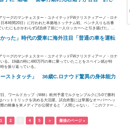
アリーグのマンチェスター・ユナイテッドFWクリスティアーノ・ロナ
（日本時間20日）に行われた本拠地トッテナム戦、ベンチ入りも出番
していたにもかかわらず試合終了前に一人ロッカーへと引き揚げた。元
氏は「これは許されませんね。酷いです」と英公共放送「BBC」で苦
しかった」時代の愛車に海外注目「普通の車を運転
アリーグのマンチェスター・ユナイテッドFWクリスティアーノ・ロナ
いる。19歳の時に480万円の車に乗っていたことをスペイン紙が特
当時を振り返っている。
ーストタッチ」 36歳C.ロナウド驚異の身体能力
2日、ワールドカップ（W杯）欧州予選でルクセンブルクに5-0で勝利
はハットトリックを決める大活躍。試合終盤には華麗なオーバーヘッ
実際の映像を米メディアが公開すると「人間じゃない」「このファース
いる。
1
2
3
4
5
＞
最後のページ »