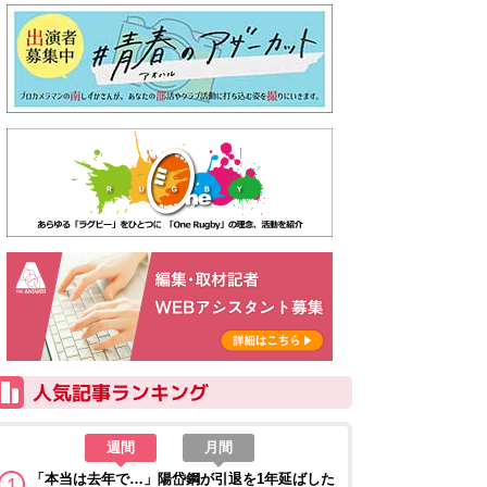
週間
月間
「本当は去年で…」陽岱鋼が引退を1年延ばした