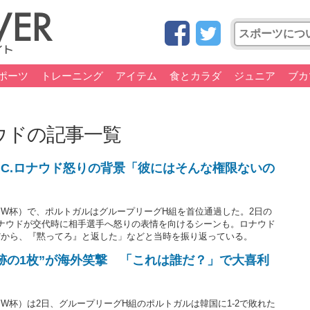
ポーツ
トレーニング
アイテム
食とカラダ
ジュニア
ブカ
ウドの記事一覧
C.ロナウド怒りの背景「彼にはそんな権限ないの
W杯）で、ポルトガルはグループリーグH組を首位通過した。2日の
ナウドが交代時に相手選手へ怒りの表情を向けるシーンも。ロナウド
だから、『黙ってろ』と返した」などと当時を振り返っている。
奇跡の1枚”が海外笑撃 「これは誰だ？」で大喜利
W杯）は2日、グループリーグH組のポルトガルは韓国に1-2で敗れた