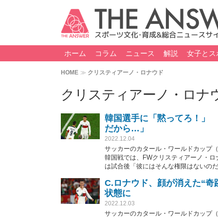
ホーム
コラム
ニュース
解説
女子とス
HOME
クリスティアーノ・ロナウド
クリスティアーノ・ロナ
韓国選手に「黙ってろ！」 
だから…」
2022.12.04
サッカーのカタール・ワールドカップ（
韓国戦では、FWクリスティアーノ・ロ
は試合後「彼にはそんな権限はないの
C.ロナウド、顔が消えた“
状態に
2022.12.03
サッカーのカタール・ワールドカップ（