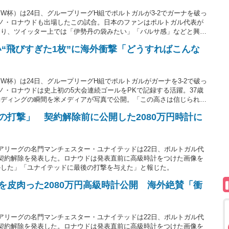
杯）は24日、グループリーグH組でポルトガルが3-2でガーナを破っ
ノ・ロナウドも出場したこの試合。日本のファンはポルトガル代表が
おり、ツイッター上では「伊勢丹の袋みたい」「バルサ感」などと興味
い“飛びすぎた1枚”に海外衝撃「どうすればこんな
杯）は24日、グループリーグH組でポルトガルがガーナを3-2で破っ
ノ・ロナウドは史上初の5大会連続ゴールをPKで記録する活躍。37歳
ヘディングの瞬間を米メディアが写真で公開。「この高さは信じられな
と海外ファンが驚いている。
の打撃」 契約解除前に公開した2080万円時計に
アリーグの名門マンチェスター・ユナイテッドは22日、ポルトガル代
契約解除を発表した。ロナウドは発表直前に高級時計をつけた画像を
かした」「ユナイテッドに最後の打撃を与えた」と報じた。
を皮肉った2080万円高級時計公開 海外絶賛「衝
アリーグの名門マンチェスター・ユナイテッドは22日、ポルトガル代
契約解除を発表した。ロナウドは発表直前に高級時計をつけた画像を