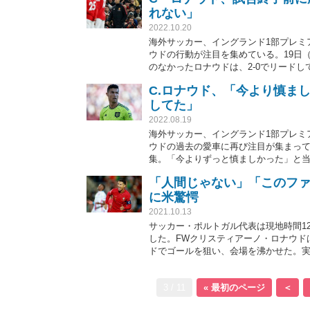
れない」
2022.10.20
海外サッカー、イングランド1部プレミ
ウドの行動が注目を集めている。19日
のなかったロナウドは、2-0でリード
イングランド代表FWゲリー・リネカー
C.ロナウド、「今より慎ま
言を呈している。
してた」
2022.08.19
海外サッカー、イングランド1部プレミ
ウドの過去の愛車に再び注目が集まって
集。「今よりずっと慎ましかった」と
「人間じゃない」「このファ
に米驚愕
2021.10.13
サッカー・ポルトガル代表は現地時間1
した。FWクリスティアーノ・ロナウド
ドでゴールを狙い、会場を沸かせた。
トタッチ」などと驚きの声があがって
3 / 11
« 最初のページ
＜